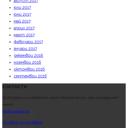
август 2017
юли 2017
юни 2017
май 2017
април 2017
март 2017
февруари 2017
януари 2017
декември 2016
ноември 2016
октомври 2016
септември 2016
КОНТАКТИ
За въпроси или проблеми, моля свържете се с нас на следният
имейл.
kibikbg@abv.bg
Условия за ползване