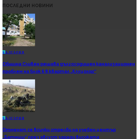
ПОСЛЕДНИ НОВИНИ
Б
ЪЛГАРИЯ
Община Сливен решава дългогодишен канализационен
проблем на блок 6 в квартал „Клуцохор“
Б
ЪЛГАРИЯ
Отменят се всички стрелби на учебен център
„Батмиш“ през август заради високата