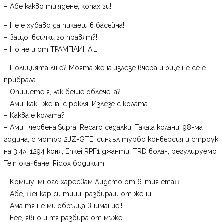
– Абе какво ти ядене, копах ги!
– Не е хубаво да пикаеш в басейна!
– Защо, всички го правят?!
– Но не и от ТРАМПЛИНА!…
– Полицията ли е? Моята жена излезе вчера и още не се е
прибрала.
– Опишете я, как беше облечена?
– Ами, как… жена, с рокля! Излезе с колата.
– Каква е колата?
– Ами… червена Supra, Recaro седалки, Takata колани, 98-ма
година, с мотор 2JZ-GTE, сингъл турбо конверсия и строук
на 3,4л, 1294 коня, Enkei RPF1 джанти, TRD волан, регулируемо
Tein окачване, Ridox бодикит…
– Комшу, много харесвам Дидето от 6-тия етаж.
– Абе, женкар си тиии, разбираш от жени.
– Ама тя не ми обръща внимание!!!
– Еее, явно и тя разбира от мъже…