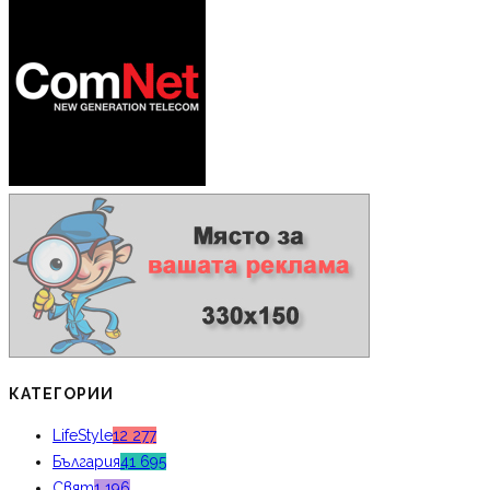
КАТЕГОРИИ
LifeStyle
12 277
България
41 695
Свят
1 196