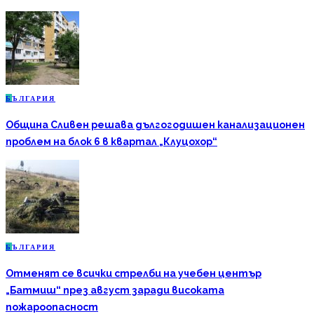
Б
ЪЛГАРИЯ
Община Сливен решава дългогодишен канализационен
проблем на блок 6 в квартал „Клуцохор“
Б
ЪЛГАРИЯ
Отменят се всички стрелби на учебен център
„Батмиш“ през август заради високата
пожароопасност