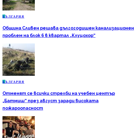
Б
ЪЛГАРИЯ
Община Сливен решава дългогодишен канализационен
проблем на блок 6 в квартал „Клуцохор“
Б
ЪЛГАРИЯ
Отменят се всички стрелби на учебен център
„Батмиш“ през август заради високата
пожароопасност