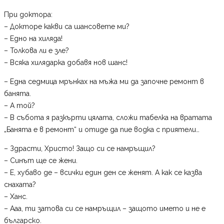
При доктора:
– Докторе какви са шансовете ми?
– Едно на хиляда!
– Толкова ли е зле?
– Всяка хилядарка добавя нов шанс!
– Една седмица мрънках на мъжа ми да започне ремонт в
банята.
– А той?
– В събота я разкърти цялата, сложи табелка на вратата
„Банята е в ремонт“ и отиде да пие водка с приятели…
– Здрасти, Христо! Защо си се намръщил?
– Синът ще се жени.
– Е, хубаво де – всички един ден се женят. А как се казва
снахата?
– Ханс.
– Ааа, ти затова си се намръщил – защото името и не е
българско.