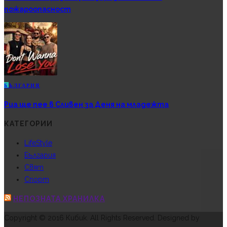
пожароопасност
Б
ЪЛГАРИЯ
Риа ще пее в Сливен за Деня на младежта
КАТЕГОРИИ
LifeStyle
България
Свят
Спорт
НЕПОЗНАТА ХРАНИЛКА
Copyright © 2016 Кибик. All Rights Reserved. Designed by