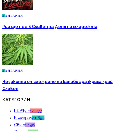
Б
ЪЛГАРИЯ
Риа ще пее в Сливен за Деня на младежта
Б
ЪЛГАРИЯ
Незаконно отглеждане на канабис разкриха край
Сливен
КАТЕГОРИИ
LifeStyle
12 277
България
41 695
Свят
1 196