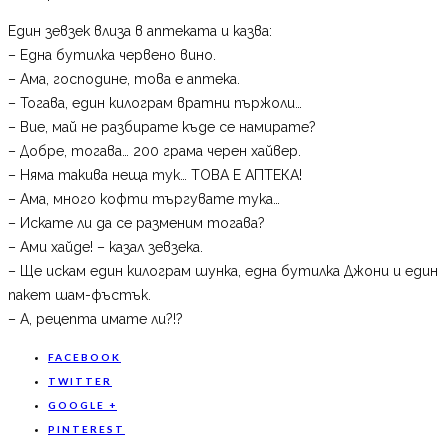
Един зевзек влиза в аптеката и казва:
– Една бутилка червено вино.
– Ама, господине, това е аптека.
– Тогава, един килограм вратни пържоли…
– Вие, май не разбирате къде се намирате?
– Добре, тогава… 200 грама черен хайвер.
– Няма такива неща тук… ТОВА Е АПТЕКА!
– Ама, много кофти търгувате тука…
– Искате ли да се разменим тогава?
– Ами хайде! – казал зевзека.
– Ще искам един килограм шунка, една бутилка Джони и един
пакет шам-фъстък.
– А, рецепта имате ли?!?
FACEBOOK
TWITTER
GOOGLE +
PINTEREST