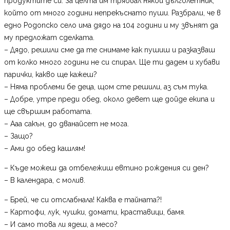
продуктите си. За целта им трябвал някой дълголетник,
който от много години непрекъснато пуши. Разбрали, че в
едно Родопско село има дядо на 104 години и му звънят да
му предложат сделката.
– Дядо, решили сме да те снимаме как пушиш и разказваш
от колко много години не си спирал. Ще ти дадем и хубави
парички, какво ще кажеш?
– Няма проблеми бе деца, щом сте решили, аз съм тука.
– Добре, утре преди обед, около девет ще дойде екипа и
ще свършим работата.
– Ааа сакън, до дванайсет не мога.
– Защо?
– Ами до обед кашлям!
– Къде можеш да отбележиш евтино рождения си ден?
– В календара, с молив.
– Брей, че си отслабнала! Каква е тайната?!
– Картофи, лук, чушки, домати, краставици, бамя.
– И само това ли ядеш, а месо?