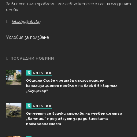
За въпроси или проблеми, моля свържете се с нас на следният
имейл.
kibikbg@abv.bg
Условия за ползване
ПОСЛЕДНИ НОВИНИ
Б
ЪЛГАРИЯ
Община Сливен решава дългогодишен
канализационен проблем на блок 6 в квартал
„Клуцохор“
Б
ЪЛГАРИЯ
Отменят се всички стрелби на учебен център
„Батмиш“ през август заради високата
пожароопасност