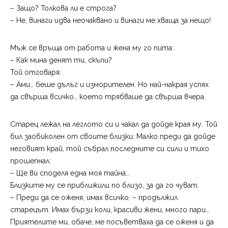
– Защо? Толкова ли е строга?
– Не, винаги идва неочаквано и винаги ме хваща за нещо!
Мъж се връща от работа и жена му го пита:
– Как мина денят ти, скъпи?
Той отговаря:
– Ами… беше дълъг и изморителен. Но най-накрая успях
да свърша всичко… което трябваше да свърша вчера.
Старец лежал на леглото си и чакал да дойде края му. Той
бил заобиколен от своите близки. Малко преди да дойде
неговият край, той събрал последните си сили и тихо
прошепнал:
– Ще ви споделя една моя тайна…
Близките му се приближили по близо, за да го чуват.
– Преди да се оженя, имах всичко. – продължил
старецът. Имах бързи коли, красиви жени, много пари…
Приятелите ми, обаче, ме посъветваха да се оженя и да