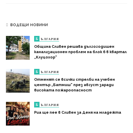
ВОДЕЩИ НОВИНИ
Б
ЪЛГАРИЯ
Община Сливен решава дългогодишен
канализационен проблем на блок 6 в квартал
„Клуцохор“
Б
ЪЛГАРИЯ
Отменят се всички стрелби на учебен
център „Батмиш“ през август заради
високата пожароопасност
Б
ЪЛГАРИЯ
Риа ще пее в Сливен за Деня на младежта