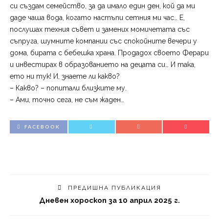
си създам семейство, за да имало един ден, кой да ми
даде чаша вода, когато настъпи сетния ми час… Е,
послушах техния съвет и замених момичетата със
съпруга, шумните компании със спокойните вечери у
дома, бирата с бебешка храна. Продадох своето Ферари
и инвестирах в образованието на децата си… И така,
ето ни тук! И, знаете ли какво?
– Какво? – попитали близките му.
– Ами, точно сега, не съм жаден…
FACEBOOK
ПРЕДИШНА ПУБЛИКАЦИЯ
Дневен хороскоп за 10 април 2025 г.