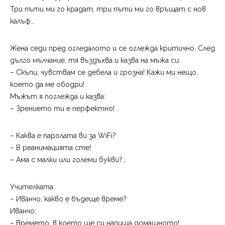
Три пъти ми го крадат, три пъти ми го връщат с нов
калъф…
Жена седи пред огледалото и се оглежда критично. След
дълго мълчание, тя въздъхва и казва на мъжа си:
– Скъпи, чувствам се дебела и грозна! Кажи ми нещо,
което да ме ободри!
Мъжът я поглежда и казва:
– Зрението ти е перфектно!
– Каква е паролата ви за WiFi?
– В реанимацията сте!
– Ама с малки или големи букви?…
Учителката:
– Иванчо, какво е бъдеще време?
Иванчо:
– Времето, в което ще си напиша домашното!