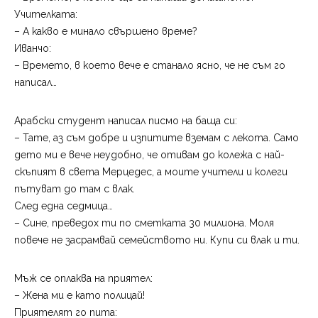
Учителката:
– А какво е минало свършено време?
Иванчо:
– Времето, в което вече е станало ясно, че не съм го
написал…
Арабски студент написал писмо на баща си:
– Тате, аз съм добре и изпитите вземам с лекота. Само
дето ми е вече неудобно, че отивам до колежа с най-
скъпият в света Мерцедес, а моите учители и колеги
пътуват до там с влак.
След една седмица…
– Сине, преведох ти по сметката 30 милиона. Моля
повече не засрамвай семейството ни. Купи си влак и ти.
Мъж се оплаква на приятел:
– Жена ми е като полицай!
Приятелят го пита: