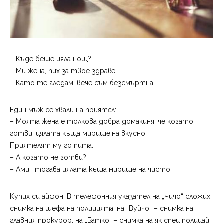
– Къде беше цяла нощ?
– Ми жена, пих за твое здраве.
– Като те гледам, вече съм безсмъртна…
Един мъж се хвали на приятел:
– Моята жена е толкова добра домакиня, че когато
готви, цялата къща мирише на вкусно!
Приятелят му го пита:
– А когато не готви?
– Ами… тогава цялата къща мирише на чисто!
Купих си айфон. В телефонния указател на „Чичо“ сложих
снимка на шефа на полицията, на „Вуйчо“ – снимка на
главния прокурор, на „Батко“ – снимка на як спец полицай.