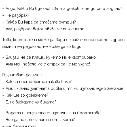
– Дядо, какво Ви вдъхновява, та доживяхте до сто години?
– Не разбрах?
– Какво Ви кара да ставате сутрин?
– Ааа, разбрах… вдъхновява ме пикаенето.
Това, което жена може да види с крайчето на окото, ядрено
магнитен резонанс, не може да го види.
– Влизай, не се плаши, кучето ми е кастрирано.
– Ама мен повече ме е страх да не ме ухапе!
Разпитват данъчен:
– Как си построихте такава вила?
– Ами… хванах златната рибка и тя ми изпълни едно желание.
– Как ще го докажете?
– Е, не виждате ли вилата?
– Водата е неизчерпаем източник на богатство!
– Вие да не сте капитан от флота?
– Не, барман съм!