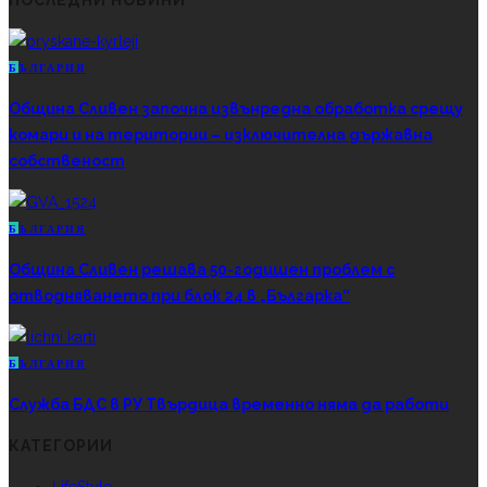
ПОСЛЕДНИ НОВИНИ
Б
ЪЛГАРИЯ
Община Сливен започна извънредна обработка срещу
комари и на територии – изключителна държавна
собственост
Б
ЪЛГАРИЯ
Община Сливен решава 50-годишен проблем с
отводняването при блок 24 в „Българка“
Б
ЪЛГАРИЯ
Служба БДС в РУ Твърдица временно няма да работи
КАТЕГОРИИ