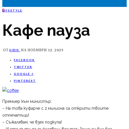
L
IFESTYLE
Кафе пауза
ОТ
KIBIK
НА
НОЕМВРИ 12, 2025
FACEBOOK
TWITTER
GOOGLE +
PINTEREST
Премиер към министър:
– На това куфарче с 2 милиона са открити твоите
отпечатъци!
– Съжалявам, че взех подкупа!
– И сто пъти да съжаляваш, все тая. Защо си бил без