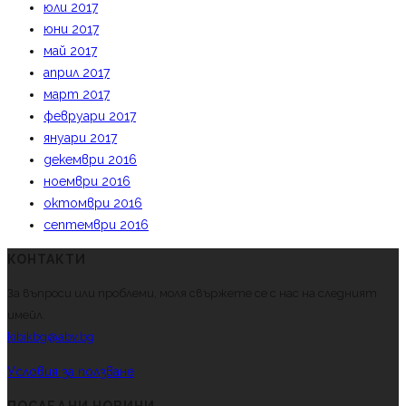
юли 2017
юни 2017
май 2017
април 2017
март 2017
февруари 2017
януари 2017
декември 2016
ноември 2016
октомври 2016
септември 2016
КОНТАКТИ
За въпроси или проблеми, моля свържете се с нас на следният
имейл.
kibikbg@abv.bg
Условия за ползване