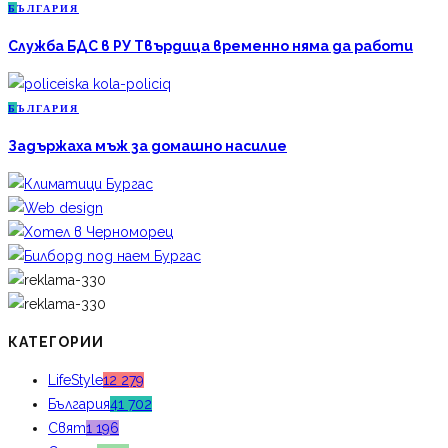
Б
ЪЛГАРИЯ
Служба БДС в РУ Твърдица временно няма да работи
Б
ЪЛГАРИЯ
Задържаха мъж за домашно насилие
КАТЕГОРИИ
LifeStyle
12 279
България
41 702
Свят
1 196