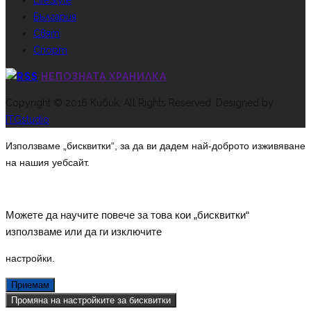
LifeStyle
България
Свят
Спорт
НЕПОЗНАТА ХРАНИЛКА
Copyright © 2016 Кибик. All Rights Reserved. Designed by
ITGstudio
Използваме „бисквитки“, за да ви дадем най-доброто изживяване
на нашия уебсайт.
Можете да научите повече за това кои „бисквитки“
използваме или да ги изключите
настройки
.
Приемам
Промяна на настройките за бисквитки