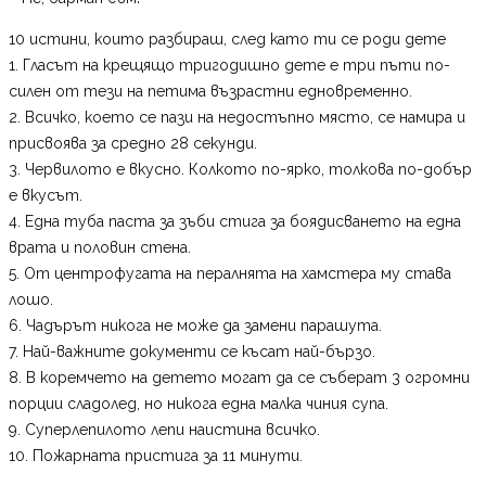
10 истини, които разбираш, след като ти се роди дете
1. Гласът на крещящо тригодишно дете е три пъти по-
силен от тези на петима възрастни едновременно.
2. Всичко, което се пази на недостъпно място, се намира и
присвоява за средно 28 секунди.
3. Червилото е вкусно. Колкото по-ярко, толкова по-добър
е вкусът.
4. Една туба паста за зъби стига за боядисването на една
врата и половин стена.
5. От центрофугата на пералнята на хамстера му става
лошо.
6. Чадърът никога не може да замени парашута.
7. Най-важните документи се късат най-бързо.
8. В коремчето на детето могат да се съберат 3 огромни
порции сладолед, но никога една малка чиния супа.
9. Суперлепилото лепи наистина всичко.
10. Пожарната пристига за 11 минути.