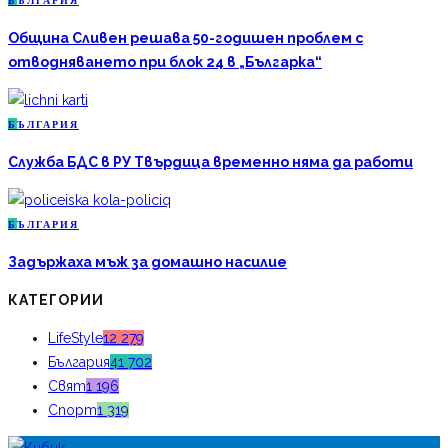
Б
ЪЛГАРИЯ
Община Сливен решава 50-годишен проблем с
отводняването при блок 24 в „Българка“
Б
ЪЛГАРИЯ
Служба БДС в РУ Твърдица временно няма да работи
Б
ЪЛГАРИЯ
Задържаха мъж за домашно насилие
КАТЕГОРИИ
LifeStyle
12 279
България
41 702
Свят
1 196
Спорт
1 319