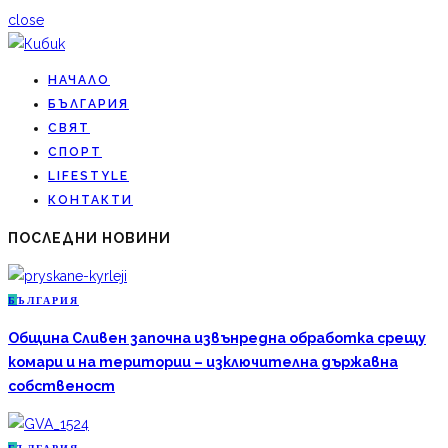
close
НАЧАЛО
БЪЛГАРИЯ
СВЯТ
СПОРТ
LIFESTYLE
КОНТАКТИ
ПОСЛЕДНИ НОВИНИ
Б
ЪЛГАРИЯ
Община Сливен започна извънредна обработка срещу
комари и на територии – изключителна държавна
собственост