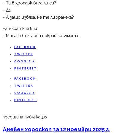
– Ти в зоопарк била ли си?
– Да.
– А защо избяга, не те ли хранеха?
Най-краткия виц:
– Минава българин покрай кръчмата…
FACEBOOK
TWITTER
GOOGLE +
PINTEREST
FACEBOOK
TWITTER
GOOGLE +
PINTEREST
предишна публикация
Дневен хороскоп за 12 ноември 2025 г.