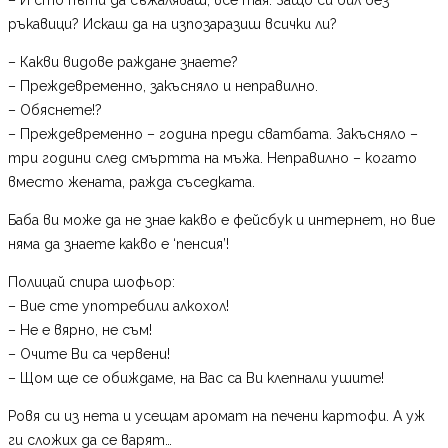
ръкавици? Искаш да на изпозаразиш всички ли?
– Какви видове раждане знаете?
– Преждевременно, закъсняло и неправилно.
– Обяснете!?
– Преждевременно – година преди сватбата. Закъсняло –
три години след смъртта на мъжа. Неправилно – когато
вместо жената, ражда съседката.
Баба ви може да не знае какво е фейсбук и интернет, но вие
няма да знаете какво е ‘пенсия’!
Полицай спира шофьор:
– Вие сте употребили алкохол!
– Не е вярно, не съм!
– Очите Ви са червени!
– Щом ще се обиждаме, на Вас са Ви клепнали ушите!
Ровя си из нета и усещам аромат на печени картофи. А уж
ги сложих да се варят…