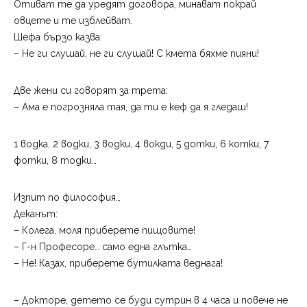
Отиват те да уредят договора, минават покрай
овцете и те изблейват.
Шефа бързо казва:
– Не ги слушай, не ги слушай! С кмета бяхме пияни!
Две жени си говорят за трета:
– Ама е погрозняла тая, да ти е кеф да я гледаш!
1 водка, 2 водки, 3 водки, 4 вокди, 5 дотки, 6 котки, 7
фотки, 8 тодки…
Изпит по философия…
Деканът:
– Колега, моля приберете пищовите!
– Г-н Професоре… само една глътка…
– Не! Казах, приберете бутилката веднага!
– Докторе, детето се буди сутрин в 4 часа и повече не