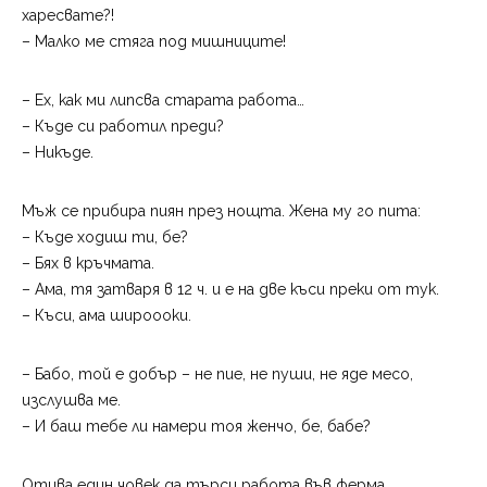
харесвате?!
– Малко ме стяга под мишниците!
– Ех, как ми липсва старата работа…
– Къде си работил преди?
– Никъде.
Мъж се прибира пиян през нощта. Жена му го пита:
– Къде ходиш ти, бе?
– Бях в кръчмата.
– Ама, тя затваря в 12 ч. и е на две къси преки от тук.
– Къси, ама широооки.
– Бабо, той е добър – не пие, не пуши, не яде месо,
изслушва ме.
– И баш тебе ли намери тоя женчо, бе, бабе?
Отива един човек да търси работа във ферма.