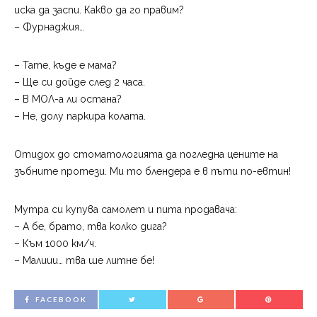
иска да заспи. Какво да го правим?
– Фурнаджия…
– Тате, къде е мама?
– Ще си дойде след 2 часа.
– В МОЛ-а ли остана?
– Не, долу паркира колата.
Отидох до стоматологията да погледна цените на
зъбните протези. Ми то блендера е в пъти по-евтин!
Мутра си купува самолет и пита продавача:
– A бе, брато, тва колко дига?
– Към 1000 км/ч.
– Малиии… тва ше литне бе!
FACEBOOK