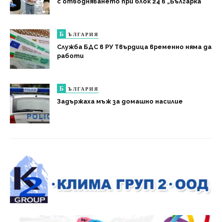
с отводняването при блок 24 в „Българка“
Б
ЪЛГАРИЯ
Служба БДС в РУ Твърдица временно няма да
работи
Б
ЪЛГАРИЯ
Задържаха мъж за домашно насилие