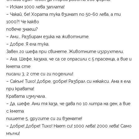
– Искам 1000 лева заплата!
– Чакай, бе! Хората тука взимат по 50-60 лева, а ти
1000?! Че какво
повече знаеш?
– Ами… Разбирам езика на животните.
– Добре. Я ела тука.
Завел го шефа при свинете. Животните изгрухтели.
– Аха. Шефе, казаха, че са се опрасили с 5 прасенца, а вие и
кмета сте
писали 3, 2 сте си ги поделили!
– Сакън! Тихо! Добре, добре! Разбрал си някакси. Ама я ела
при кравата!
Кравата измучала.
– Да, шефе. Ами тя каза, че дава по 10 литра на ден, а вие
с кмета
пишете 5, другите си ги вземате!
– Добре! Добре! Тихо! Нает си! 1000 лева! 2000 лева! Само
мълчи!