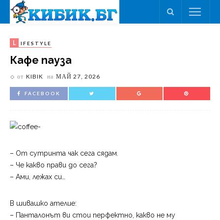
L
IFESTYLE
Кафе пауза
от
KIBIK
на
МАЙ 27, 2026
FACEBOOK
– От сутринта чак сега сядам.
– Че какво прави до сега?
– Ами, лежах си…
В шивашко ателие:
– Панталонът ви стои перфектно, какво не му