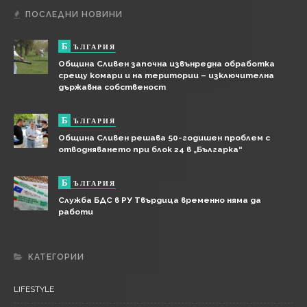
ПОСЛЕДНИ НОВИНИ
Б
ЪЛГАРИЯ
Община Сливен започна извънредна обработка
срещу комари и на територии – изключителна
държавна собственост
Б
ЪЛГАРИЯ
Община Сливен решава 50-годишен проблем с
отводняването при блок 24 в „Българка“
Б
ЪЛГАРИЯ
Служба БДС в РУ Твърдица временно няма да
работи
КАТЕГОРИИ
LIFESTYLE