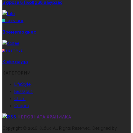
и дрога в Пловдив и Бургас
Б
ЪЛГАРИЯ
Времето днес
L
IFESTYLE
Кафе пауза
КАТЕГОРИИ
LifeStyle
България
Свят
Спорт
НЕПОЗНАТА ХРАНИЛКА
Copyright © 2016 Кибик. All Rights Reserved. Designed by