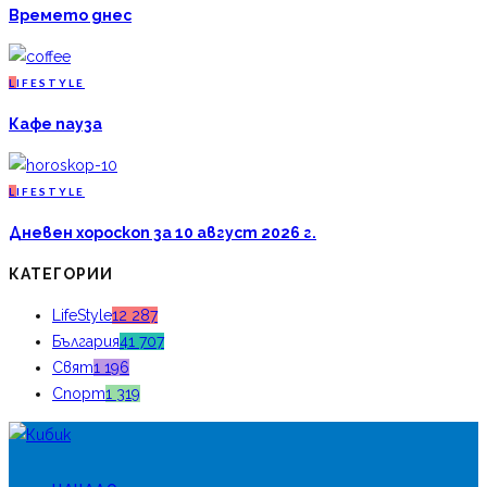
Времето днес
L
IFESTYLE
Кафе пауза
L
IFESTYLE
Дневен хороскоп за 10 август 2026 г.
КАТЕГОРИИ
LifeStyle
12 287
България
41 707
Свят
1 196
Спорт
1 319