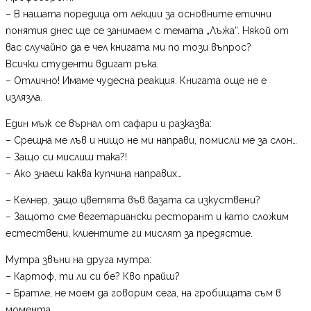
– В нашата поредица от лекции за основните етични
понятия днес ще се занимаем с темата „Лъжа“. Някой от
вас случайно да е чел книгата ми по този въпрос?
Всички студенти вдигат ръка.
– Отлично! Имаме чудесна реакция. Книгата още не е
излязла.
Един мъж се върнал от сафари и разказва:
– Срещна ме лъв и нищо не ми направи, помисли ме за слон…
– Защо си мислиш така?!
– Ако знаеш каква купчина направих…
– Келнер, защо цветята във вазата са изкуствени?
– Защото сме вегетариански ресторант и като сложим
естествени, клиентите ги мислят за предястие.
Мутра звъни на друга мутра:
– Картоф, ти ли си бе? Кво прайш?
– Братле, не моем да говорим сега, на гробищата съм в
момента…