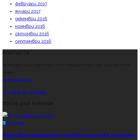
февруари 2017
януари 2017
декември 2016
ноември 2016
октомври 2016
септември 2016
КОНТАКТИ
За въпроси или проблеми, моля свържете се с нас на следният
имейл.
kibikbg@abv.bg
Условия за ползване
ПОСЛЕДНИ НОВИНИ
Б
ЪЛГАРИЯ
Откриват лаборатории за кръвни тестове за алкохол