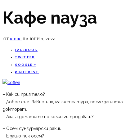
Кафе пауза
ОТ
KIBIK
НА
ЮНИ 3, 2026
FACEBOOK
TWITTER
GOOGLE +
PINTEREST
– Как си приятелю?
– Добре съм. Завърших, магистратура, после защитих
докторат.
– Аха, а доматите по колко ги продаваш?
– Осем сунгурларски ракии.
– Е защо пък осем?