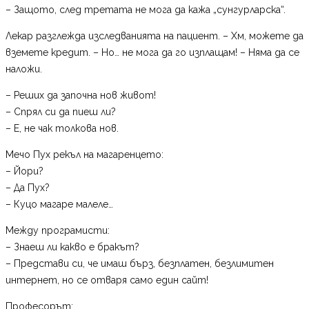
– Защото, след третата не мога да кажа „сунгурларска“.
Лекар разглежда изследванията на пациент. – Хм, можете да
вземете кредит. – Но… не мога да го изплащам! – Няма да се
наложи.
– Реших да започна нов живот!
– Спрял си да пиеш ли?
– Е, не чак толкова нов.
Мечо Пух рекъл на магаренцето:
– Йори?
– Да Пух?
– Куцо магаре малеле…
Между програмисти:
– Знаеш ли какво е бракът?
– Представи си, че имаш бърз, безплатен, безлимитен
интернет, но се отваря само един сайт!
Професорът: