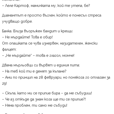
– Леле Картоф, мамичката му, кой те утепа, бе?
Диамантът е просто въглен, който е понесъл стреса
учудващо добре.
Банка. Влиза въоръжен бандит и крещи:
– Не мърдайте! Това е обир!
От опашката се чува изнервен, назидателен, женски
фалцет:
– „Не мърдайте“ – това е глагол, момче!
Двама мърльовци си вървят и единия пита:
– На теб кой ти е денят за къпане?
– Ами по принцип на 28 февруари, но понякога го отлагам за
29!
– Скъпа, като ми се припие бира – да ме събудиш!
– Че аз откъде да знам кога ще ти се припие?!
– Няма проблем, ти само ме събуди!