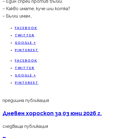
– Един спрей против бълхи.
– Какво имате, куче или котка?
– Бълхи имам…
FACEBOOK
TWITTER
GOOGLE +
PINTEREST
FACEBOOK
TWITTER
GOOGLE +
PINTEREST
предишна публикация
Дневен хороскоп за 03 юни 2026 г.
следваща публикация