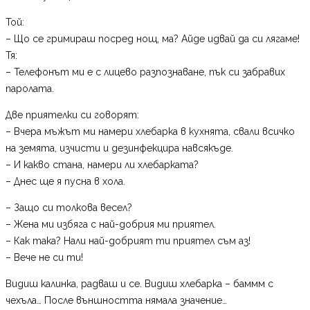
Той:
– Що се гримираш посред нощ, ма? Айде идвай да си лягаме!
Тя:
– Телефонът ми е с лицево разпознаване, пък си забравих
паролата.
Две приятелки си говорят:
– Вчера мъжът ми намери хлебарка в кухнята, свали всичко
на земята, изчисти и дезинфекцира навсякъде.
– И какво стана, намери ли хлебарката?
– Днес ще я пусна в хола.
– Защо си толкова весел?
– Жена ми избяга с най-добрия ми приятел.
– Как така? Нали най-добрият ти приятел съм аз!
– Вече не си ти!
Видиш калинка, радваш и се. Видиш хлебарка – баммм с
чехъла… После външността нямала значение…