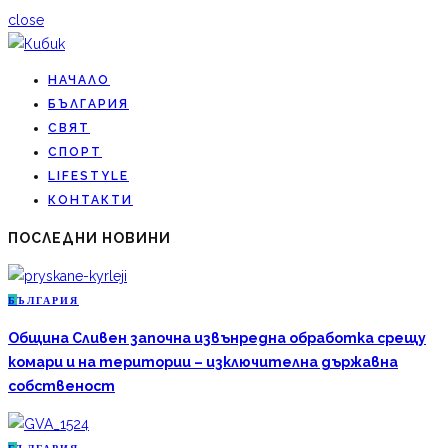
close
НАЧАЛО
БЪЛГАРИЯ
СВЯТ
СПОРТ
LIFESTYLE
КОНТАКТИ
ПОСЛЕДНИ НОВИНИ
Б
ЪЛГАРИЯ
Община Сливен започна извънредна обработка срещу
комари и на територии – изключителна държавна
собственост