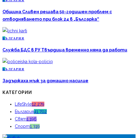
Б
ЪЛГАРИЯ
Община Сливен решава 50-годишен проблем с
отводняването при блок 24 в „Българка“
Б
ЪЛГАРИЯ
Служба БДС в РУ Твърдица временно няма да работи
Б
ЪЛГАРИЯ
Задържаха мъж за домашно насилие
КАТЕГОРИИ
LifeStyle
12 279
България
41 702
Свят
1 196
Спорт
1 319