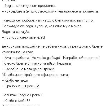
– вода – шестдесет процента.
– консервант (етилов алкохол) – четиридесет процента.
Пияница се прибира към къщи с бутилка под палтото.
Подхлъзва се, пада и усеща, че нещо му е мокро.
Веднага си казва:
– Господи, дано да е кръв!
Дежурният полицай чете дебела книга и през цялото време
коментира на глас:
– Ама че работа… Не може да бъде!… Направо невероятно!
По едно време отчаяно затваря книгата:
– Направо не мога да повярвам!
Минаващият край него офицер го пита:
– Какво четеш?
– Правописния речник!
Попитали радио Ереван:
– Какво е любов?