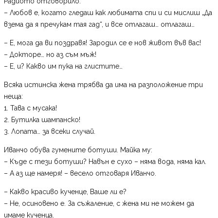
Радиото отговорило:
– Любов е, когато гледаш как любимата спи и си мислиш „Да
взема да я пречукам тая гад“, и все отлагаш… отлагаш…
– Е, мога да ви поздравя! Зародил се е нов живот във вас!
– Докторе… но аз съм мъж!
– Е, и? Какво им пука на глистите…
Всяка истинска жена трябва да има на разположение три
неща:
1. Тава с мусака!
2. Бутилка шампанско!
3. Лопата… за всеки случай.
Иванчо обува гумените ботуши. Майка му:
– Къде с тези ботуши? Навън е сухо – няма вода, няма кал.
– А аз ще намеря! – весело отговаря Иванчо.
– Какво красиво кученце, Ваше ли е?
– Не, осиновено е. За съжаление, с жена ми не можем да
имаме кученца.