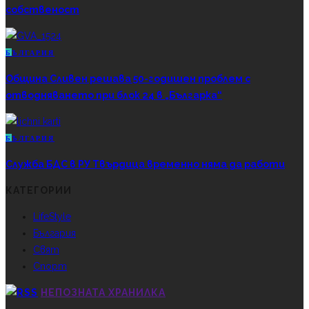
собственост
Б
ЪЛГАРИЯ
Община Сливен решава 50-годишен проблем с
отводняването при блок 24 в „Българка“
Б
ЪЛГАРИЯ
Служба БДС в РУ Твърдица временно няма да работи
КАТЕГОРИИ
LifeStyle
България
Свят
Спорт
НЕПОЗНАТА ХРАНИЛКА