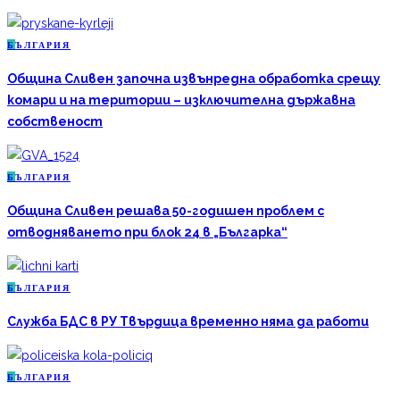
Б
ЪЛГАРИЯ
Община Сливен започна извънредна обработка срещу
комари и на територии – изключителна държавна
собственост
Б
ЪЛГАРИЯ
Община Сливен решава 50-годишен проблем с
отводняването при блок 24 в „Българка“
Б
ЪЛГАРИЯ
Служба БДС в РУ Твърдица временно няма да работи
Б
ЪЛГАРИЯ