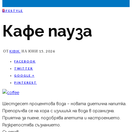
L
IFESTYLE
Кафе пауза
ОТ
KIBIK
НА
ЮНИ 15, 2026
FACEBOOK
TWITTER
GOOGLE +
PINTEREST
Шестдесет процентова вода – новата диетична напитка.
Препоръчва се на хора с излишък на вода в организма.
Приятна за пиене, подобрява апетита и настроението.
Разкрепостява съзнанието.
Състав: