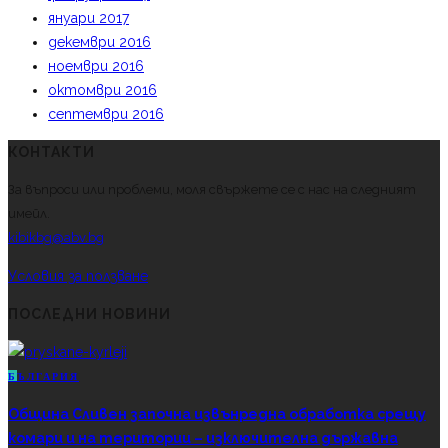
януари 2017
декември 2016
ноември 2016
октомври 2016
септември 2016
КОНТАКТИ
За въпроси или проблеми, моля свържете се с нас на следният
имейл.
kibikbg@abv.bg
Условия за ползване
ПОСЛЕДНИ НОВИНИ
Б
ЪЛГАРИЯ
Община Сливен започна извънредна обработка срещу
комари и на територии – изключителна държавна