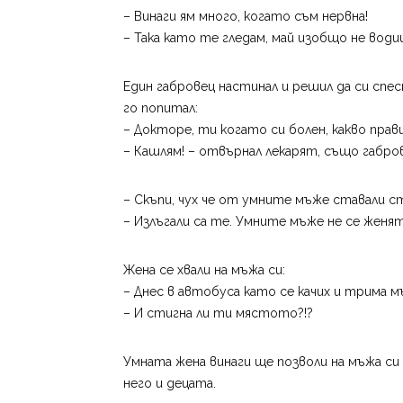
– Винаги ям много, когато съм нервна!
– Така като те гледам, май изобщо не вод
Един габровец настинал и решил да си спе
го попитал:
– Докторе, ти когато си болен, какво пра
– Кашлям! – отвърнал лекарят, също габро
– Скъпи, чух че от умните мъже ставали ст
– Излъгали са те. Умните мъже не се женя
Жена се хвали на мъжа си:
– Днес в автобуса като се качих и трима 
– И стигна ли ти мястото?!?
Умната жена винаги ще позволи на мъжа си
него и децата.