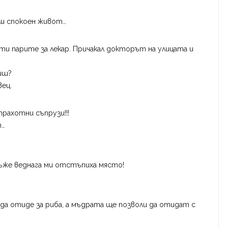
иш спокоен живот…
сти парите за лекар. Причакал докторът на улицата и
виш?
вец.
рахотни съпрузи!!!
т…
мъже веднага ми отстъпиха място!
 да отиде за риба, а мъдрата ще позволи да отидат с