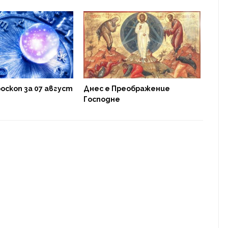
Каф
оскоп за 07 август
Днес е Преображение
Господне