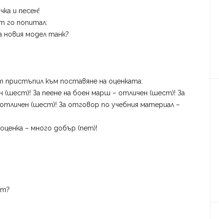
ка и песен!
т го попитал:
а новия модел танк?
 пристъпил към поставяне на оценката:
 (шест)! За пеене на боен марш – отличен (шест)! За
отличен (шест)! За отговор по учебния материал –
оценка – много добър (пет)!
ат?