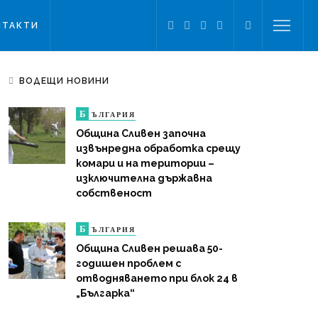
НТАКТИ
ВОДЕЩИ НОВИНИ
Б
ЪЛГАРИЯ
Община Сливен започна
извънредна обработка срещу
комари и на територии –
изключителна държавна
собственост
Б
ЪЛГАРИЯ
Община Сливен решава 50-
годишен проблем с
отводняването при блок 24 в
„Българка“