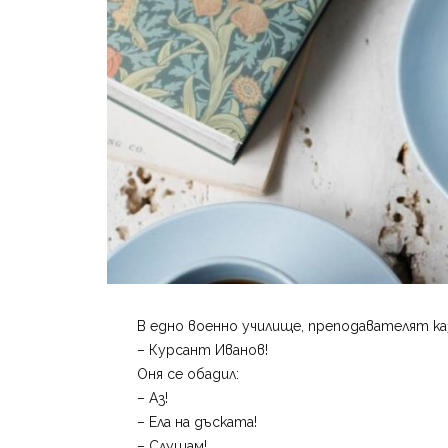
В едно военно училище, преподавателят ка
– Курсант Иванов!
Оня се обадил:
– Аз!
– Ела на дъската!
– Слушам!