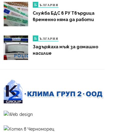
Б
ЪЛГАРИЯ
Служба БДС в РУ Твърдица
временно няма да работи
Б
ЪЛГАРИЯ
Задържаха мъж за домашно
насилие