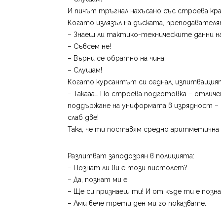
И пичът тръгнал нахъсано със строева крач
Когато излязъл на дъската, преподавателя
– Знаеш ли тактико-техническите данни н
– Съвсем не!
– Върни се обратно на чина!
– Слушам!
Когато курсантът си седнал, изпитващият
– Такааа… По строева подготовка – отличен
поддържане на униформата в изрядност – 
слаб две!
Така, че ти поставям средно аритметична 
Разпитват заподозрян в полицията:
– Познат ли ви е този пистолет?
– Да, познат ми е.
– Ще си признаеш ти! И от къде ти е позн
– Ами вече трети ден ми го показвате.