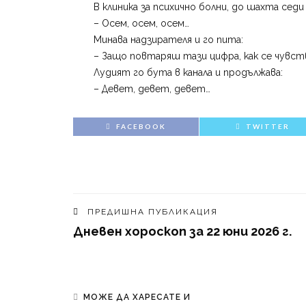
В клиника за психично болни, до шахта седи
– Осем, осем, осем…
Минава надзирателя и го пита:
– Защо повтаряш тази цифра, как се чувс
Лудият го бутa в канала и продължава:
– Девет, девет, девет…
FACEBOOK
TWITTER
ПРЕДИШНА ПУБЛИКАЦИЯ
Дневен хороскоп за 22 юни 2026 г.
МОЖЕ ДА ХАРЕСАТЕ И