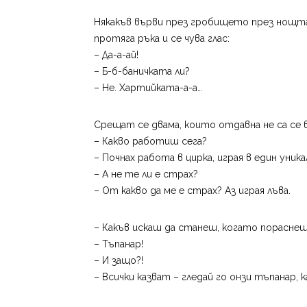
Някакъв върви през гробището през нощта
протяга ръка и се чува глас:
– Да-а-ай!
– Б-б-баничката ли?
– Не. Хартийката-а-а…
Срещат се двама, които отдавна не са се 
– Какво работиш сега?
– Почнах работа в цирка, играя в един уника
– А не те ли е страх?
– От какво да ме е страх? Аз играя лъва.
– Какъв искаш да станеш, когато порасне
– Тъпанар!
– И защо?!
– Всички казват – гледай го онзи тъпанар, ка