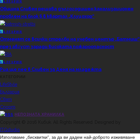
Б
ЪЛГАРИЯ
Община Сливен решава дългогодишен канализационен
проблем на блок 6 в квартал „Клуцохор“
Б
ЪЛГАРИЯ
Отменят се всички стрелби на учебен център „Батмиш“
през август заради високата пожароопасност
Б
ЪЛГАРИЯ
Риа ще пее в Сливен за Деня на младежта
КАТЕГОРИИ
LifeStyle
България
Свят
Спорт
НЕПОЗНАТА ХРАНИЛКА
Copyright © 2016 Кибик. All Rights Reserved. Designed by
ITGstudio
Използваме „бисквитки“, за да ви дадем най-доброто изживяване