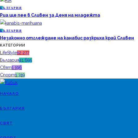
Б
ЪЛГАРИЯ
Риа ще пее в Сливен за Деня на младежта
Б
ЪЛГАРИЯ
Незаконно отглеждане на канабис разкриха край Сливен
КАТЕГОРИИ
LifeStyle
12 277
България
41 695
Свят
1 196
Спорт
1 319
НАЧАЛО
БЪЛГАРИЯ
СВЯТ