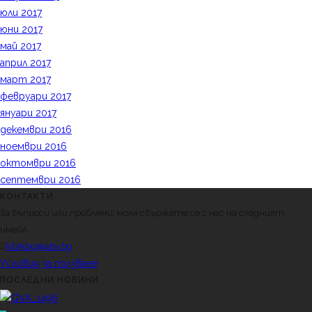
юли 2017
юни 2017
май 2017
април 2017
март 2017
февруари 2017
януари 2017
декември 2016
ноември 2016
октомври 2016
септември 2016
КОНТАКТИ
За въпроси или проблеми, моля свържете се с нас на следният
имейл.
kibikbg@abv.bg
Условия за ползване
ПОСЛЕДНИ НОВИНИ