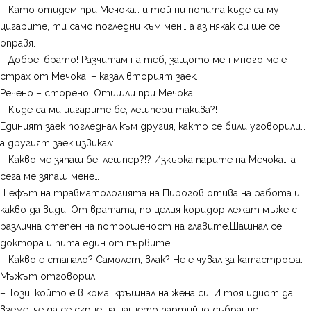
– Като отидем при Мечока… и той ни попита къде са му
цигарите, ти само погледни към мен… а аз някак си ще се
оправя.
– Добре, брато! Разчитам на теб, защото мен много ме е
страх от Мечока! – казал вторият заек.
Речено – сторено. Отишли при Мечока.
– Къде са ми цигарите бе, лешпери такива?!
Единият заек погледнал към другия, както се били уговорили…
а другият заек извикал:
– Какво ме зяпаш бе, лешпер?!? Изкърка парите на Мечока… а
сега ме зяпаш мене…
Шефът на травматологията на Пирогов отива на работа и
какво да види. От вратата, по целия коридор лежат мъже с
различна степен на потрошеност на главите.Шашнал се
доктора и пита един от първите:
– Какво е станало? Самолет, влак? Не е чувал за катастрофа.
Мъжът отговорил.
– Този, който е в кома, кръшнал на жена си. И тоя идиот да
вземе, че да се скрие на нашето партийно събрание…