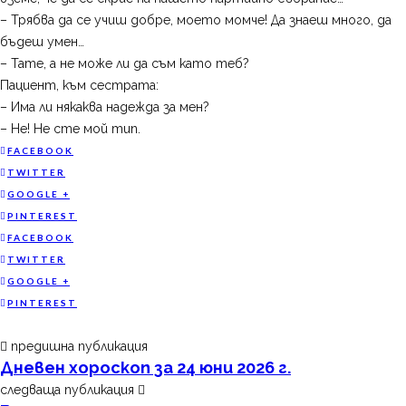
– Трябва да се учиш добре, моето момче! Да знаеш много, да
бъдеш умен…
– Тате, а не може ли да съм като теб?
Пациент, към сестрата:
– Има ли някаква надежда за мен?
– Не! Не сте мой тип.
FACEBOOK
TWITTER
GOOGLE +
PINTEREST
FACEBOOK
TWITTER
GOOGLE +
PINTEREST
предишна публикация
Дневен хороскоп за 24 юни 2026 г.
следваща публикация