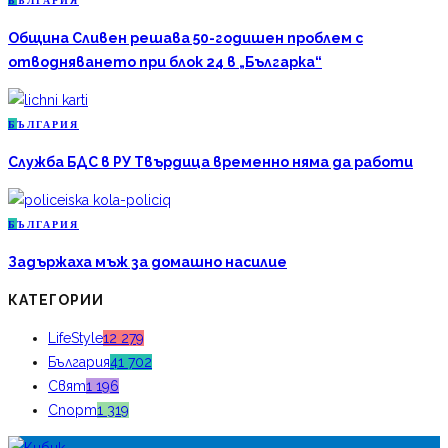
Б
ЪЛГАРИЯ
Община Сливен решава 50-годишен проблем с
отводняването при блок 24 в „Българка“
Б
ЪЛГАРИЯ
Служба БДС в РУ Твърдица временно няма да работи
Б
ЪЛГАРИЯ
Задържаха мъж за домашно насилие
КАТЕГОРИИ
LifeStyle
12 279
България
41 702
Свят
1 196
Спорт
1 319