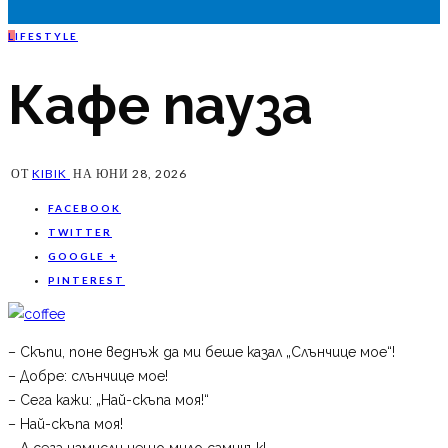
L
IFESTYLE
Кафе пауза
ОТ
KIBIK
НА
ЮНИ 28, 2026
FACEBOOK
TWITTER
GOOGLE +
PINTEREST
– Скъпи, поне веднъж да ми беше казал „Слънчице мое“!
– Добре: слънчице мое!
– Сега кажи: „Най-скъпа моя!“
– Най-скъпа моя!
– А сега измисли нещо мило самичък!