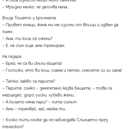
– Мръдни малко, че започва мача…
Влиза Тошето у кръчмата:
– Привет юнаци, жена ми ме изгони от вкъщи и идвам да
пием…
– Ама, ти кога се ожени?
– Е, не съм още, ама тренирам.
На пазара:
– Брей, че са ви скъпи яйцата!
– Госпожо, ето ви кош, слама и петел, снесете си ги сама!
– Татко, какво са парите?
– Парите, синко – замечтано казва бащата, – това са
мерцедес, доро уиски, хубави жени…
– А когато няма пари? – пита синът.
– Ами – трамвай, чай, майка ти…
– Колко пъти може да се наблюдава Слънцето през
телескоп?