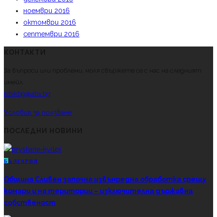
ноември 2016
октомври 2016
септември 2016
КОНТАКТИ
За въпроси или проблеми, моля свържете се с нас на следният
имейл.
kibikbg@abv.bg
Условия за ползване
ПОСЛЕДНИ НОВИНИ
Б
ЪЛГАРИЯ
Община Сливен започна извънредна обработка срещу
комари и на територии – изключителна държавна
собственост