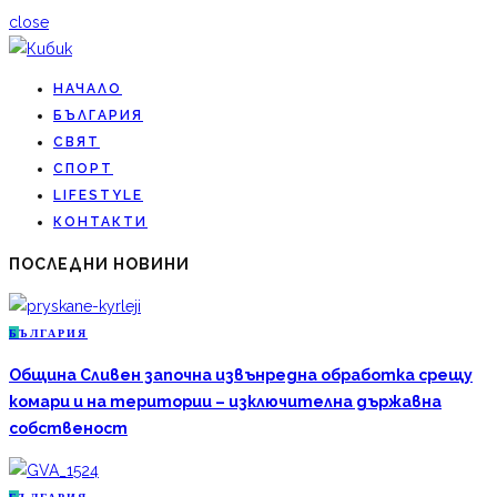
close
НАЧАЛО
БЪЛГАРИЯ
СВЯТ
СПОРТ
LIFESTYLE
КОНТАКТИ
ПОСЛЕДНИ НОВИНИ
Б
ЪЛГАРИЯ
Община Сливен започна извънредна обработка срещу
комари и на територии – изключителна държавна
собственост