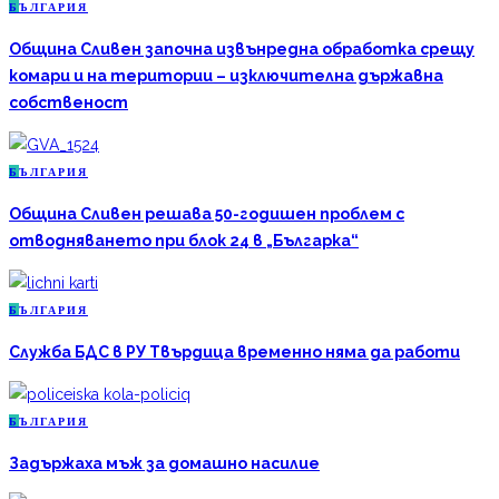
Б
ЪЛГАРИЯ
Община Сливен започна извънредна обработка срещу
комари и на територии – изключителна държавна
собственост
Б
ЪЛГАРИЯ
Община Сливен решава 50-годишен проблем с
отводняването при блок 24 в „Българка“
Б
ЪЛГАРИЯ
Служба БДС в РУ Твърдица временно няма да работи
Б
ЪЛГАРИЯ
Задържаха мъж за домашно насилие