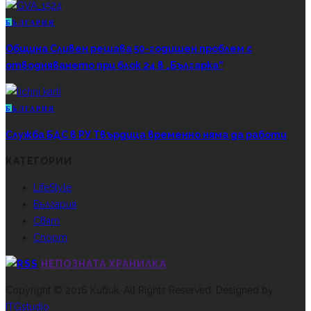
Б
ЪЛГАРИЯ
Община Сливен решава 50-годишен проблем с
отводняването при блок 24 в „Българка“
Б
ЪЛГАРИЯ
Служба БДС в РУ Твърдица временно няма да работи
КАТЕГОРИИ
LifeStyle
България
Свят
Спорт
НЕПОЗНАТА ХРАНИЛКА
Copyright © 2016 Кибик. All Rights Reserved. Designed by
ITGstudio