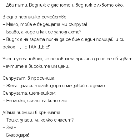
– Два пъти. Веднъж с дясното и веднъж с лявото око.
В едно пернишко семейство:
– Мамо, това е бъдещата ми съпруга!
– Браво, а къде и как се запознахте?
– Видях я на гарата пияна да се бие с един полицай, и си
рекох – „ТЕ ТАА ЩЕ Е!“
Учени установиха, че основната причина да не се сбъдват
мечтите е високите им цени…
Съпругът, в просъница:
– Жена, загаси телевизора и ме завий с одеяло.
Съпругата, шепнешком:
– Не може, скъпи, на кино сме…
Двама пияници в кръчмата.
– Тоше, знаеш ли колко е часът?
– Знам.
– Благодаря!