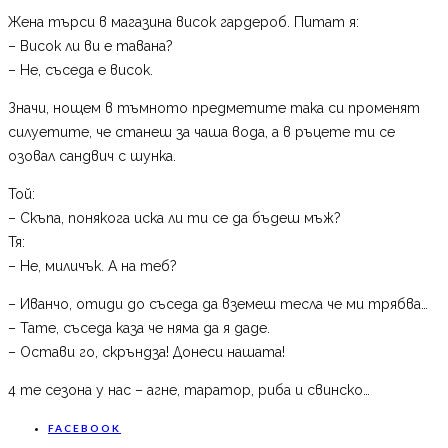
Жена търси в магазина висок гардероб. Питат я:
– Висок ли ви е тавана?
– Не, съседа е висок.
Значи, нощем в тъмното предметите така си променят
силуетите, че станеш за чаша вода, а в ръцете ти се
озовал сандвич с шунка.
Той:
– Скъпа, понякога иска ли ти се да бъдеш мъж?
Тя:
– Не, миличък. А на теб?
– Иванчо, отиди до съседа да вземеш тесла че ми трябва…
– Тате, съседа каза че няма да я даде.
– Остави го, скръндза! Донеси нашата!
4 те сезона у нас – агне, таратор, риба и свинско…
FACEBOOK