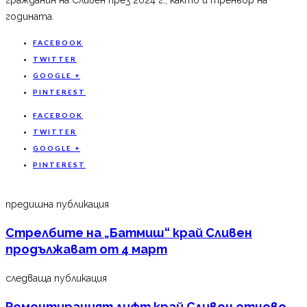
годината.
FACEBOOK
TWITTER
GOOGLE +
PINTEREST
FACEBOOK
TWITTER
GOOGLE +
PINTEREST
предишна публикация
Стрелбите на „Батмиш“ край Сливен
продължават от 4 март
следваща публикация
Ремонтираният лифт край Сливен отново