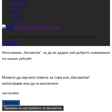
LifeStyle
България
Свят
Спорт
НЕПОЗНАТА ХРАНИЛКА
Copyright © 2016 Кибик. All Rights Reserved. Designed by
ITGstudio
Използваме „бисквитки“, за да ви дадем най-доброто изживяване
на нашия уебсайт.
Можете да научите повече за това кои „бисквитки“
използваме или да ги изключите
настройки
.
Приемам
Промяна на настройките за бисквитки