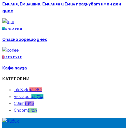
Емилия, Емилияна, Емилиян и Емил празнуват имен ден
днес
Б
ЪЛГАРИЯ
Опасно горещо днес
L
IFESTYLE
Кафе пауза
КАТЕГОРИИ
LifeStyle
12 282
България
41 704
Свят
1 196
Спорт
1 319