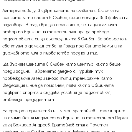
Алтернативи за възвръщането на славата и блясъка на
щангите като спорт в Сливен, също попадна във фокуса на
разговора. В тази връзка стана ясно, че националният
отбор по вдигане на тежести планира да проведе
подготовката си за състезанията в Сливен. Бе обсъдено и
евентуално домакинство на Града под Сините камъни на
държавното лично първенство през юни т.г.
„Да върнем щангите в Сливен като център, както беше
преди години. Навремето заедно с Нурикян тук
провеждахме лагери много пъти, тренирахме. Като
Федерация и ние да помогнем, така както Общината
подкрепя спорта и създава условия за подготовка“,
отбеляза президентът.
На срещата присъства и Пламен Братойчев – треньорът
на олимпийския медалист по вдигане на тежести от Париж
2024 Божидар Андреев. Братойчев стана Почетен
гражданин на Сливен през 2024 г., както и треньор на