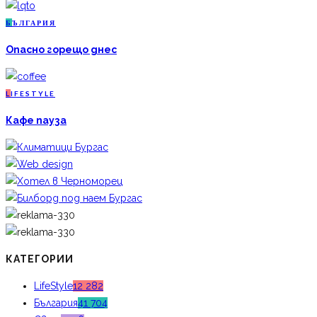
Б
ЪЛГАРИЯ
Опасно горещо днес
L
IFESTYLE
Кафе пауза
КАТЕГОРИИ
LifeStyle
12 282
България
41 704