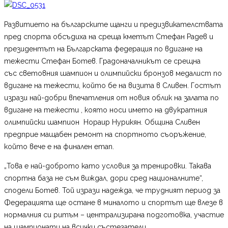
Развитието на българските щанги и предизвикателствата
пред спорта обсъдиха на среща кметът Стефан Радев и
президентът на Българската федерация по вдигане на
тежести Стефан Ботев. Градоначалникът се срещна
със световния шампион и олимпийски бронзов медалист по
вдигане на тежести, който бе на визита в Сливен. Гостът
изрази най-добри впечатления от новия облик на залата по
вдигане на тежести , която носи името на двукратния
олимпийски шампион Нораир Нурикян. Община Сливен
предприе мащабен ремонт на спортното съоръжение,
който вече е на финален етап.
„Това е най-доброто като условия за тренировки. Такава
спортна база не съм виждал, дори сред националните“,
сподели Ботев. Той изрази надежда, че трудният период за
Федерацията ще остане в миналото и спортът ще влезе в
нормалния си ритъм – централизирана подготовка, участие
на шампионати на всички състезатели.