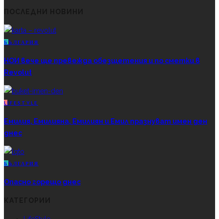
ПОСЛЕДНИ НОВИНИ
Б
ЪЛГАРИЯ
НОИ вече ще превежда обезщетения и по сметки в
Revolut
L
IFESTYLE
Емилия, Емилияна, Емилиян и Емил празнуват имен ден
днес
Б
ЪЛГАРИЯ
Опасно горещо днес
КАТЕГОРИИ