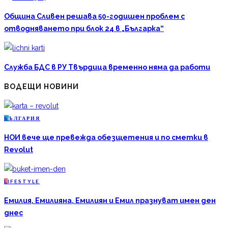
Община Сливен решава 50-годишен проблем с
отводняването при блок 24 в „Българка“
Служба БДС в РУ Твърдица временно няма да работи
ВОДЕЩИ НОВИНИ
Б
ЪЛГАРИЯ
НОИ вече ще превежда обезщетения и по сметки в
Revolut
L
IFESTYLE
Емилия, Емилияна, Емилиян и Емил празнуват имен ден
днес