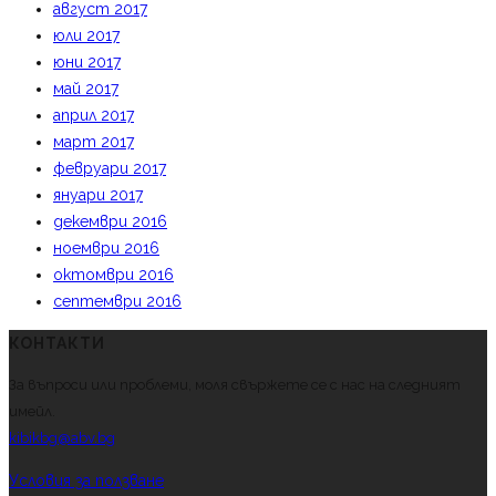
август 2017
юли 2017
юни 2017
май 2017
април 2017
март 2017
февруари 2017
януари 2017
декември 2016
ноември 2016
октомври 2016
септември 2016
КОНТАКТИ
За въпроси или проблеми, моля свържете се с нас на следният
имейл.
kibikbg@abv.bg
Условия за ползване