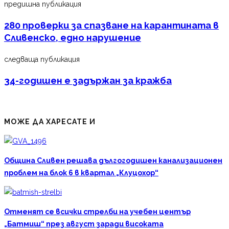
предишна публикация
280 проверки за спазване на карантината в
Сливенско, едно нарушение
следваща публикация
34-годишен е задържан за кражба
МОЖЕ ДА ХАРЕСАТЕ И
Община Сливен решава дългогодишен канализационен
проблем на блок 6 в квартал „Клуцохор“
Отменят се всички стрелби на учебен център
„Батмиш“ през август заради високата