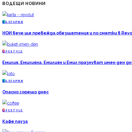
ВОДЕЩИ НОВИНИ
Б
ЪЛГАРИЯ
НОИ вече ще превежда обезщетения и по сметки в Revo
L
IFESTYLE
Емилия, Емилияна, Емилиян и Емил празнуват имен ден дн
Б
ЪЛГАРИЯ
Опасно горещо днес
L
IFESTYLE
Кафе пауза