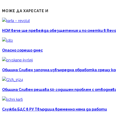
МОЖЕ ДА ХАРЕСАТЕ И
НОИ вече ще превежда обезщетения и по сметки в Revo
Опасно горещо днес
Община Сливен започна извънредна обработка срещу к
Община Сливен решава 50-годишен проблем с отводняван
Служба БДС в РУ Твърдица временно няма да работи