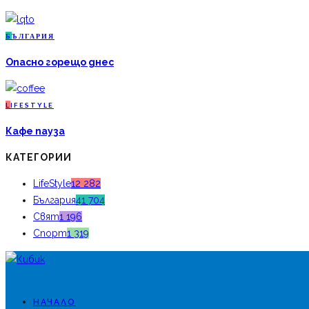
Б
ЪЛГАРИЯ
Опасно горещо днес
L
IFESTYLE
Кафе пауза
КАТЕГОРИИ
LifeStyle
12 282
България
41 704
Свят
1 196
Спорт
1 319
НАЧАЛО