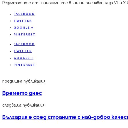
Резултатите от националните външни оценявания за VII и X к
FACEBOOK
TWITTER
GOOGLE +
PINTEREST
FACEBOOK
TWITTER
GOOGLE +
PINTEREST
предишна публикация
Времето днес
следваща публикация
България е сред страните с най-добро качес