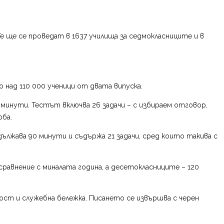
Те ще се проведат в 1637 училища за седмокласниците и в
над 110 000 ученици от двата випуска.
0 минути. Тестът включва 26 задачи – с избираем отговор,
рба.
дължава 90 минути и съдържа 21 задачи, сред които такива с
равнение с миналата година, а десетокласниците – 120
ост и служебна бележка. Писането се извършва с черен