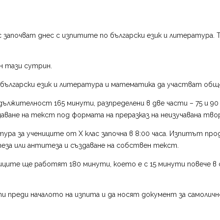
с започват днес с изпитите по български език и литература. 
н тази сутрин.
български език и литература и математика да участват общо 
одължителност 165 минути, разпределени в две части – 75 и 9
даване на текст под формата на преразказ на неизучавана тво
ура за учениците от X клас започна в 8:00 часа. Изпитът про
еза или антитеза и създаване на собствен текст.
ите ще работят 180 минути, което е с 15 минути повече в с
и преди началото на изпита и да носят документ за самоличн