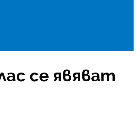
клас се явяват