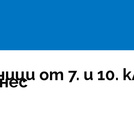
ници от 7. и 10. 
днес