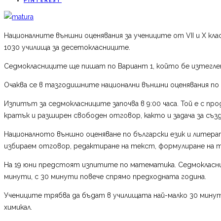
Националните външни оценявания за учениците от VII и X кла
1030 училища за десетокласниците.
Седмокласниците ще пишат по Вариант 1, който бе изтегле
Очаква се в тазгодишните национални външни оценявания по 
Изпитът за седмокласниците започва в 9:00 часа. Той е с пр
кратък и разширен свободен отговор, както и задача за съз
Националното външно оценяване по български език и литерат
избираем отговор, редактиране на текст, формулиране на т
На 19 юни предстоят изпитите по математика. Седмокласниц
минути, с 30 минути повече спрямо предходната година.
Учениците трябва да бъдат в училищата най-малко 30 минут
химикал.