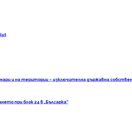
lut
омари и на територии – изключителна държавна собстве
ето при блок 24 в „Българка“