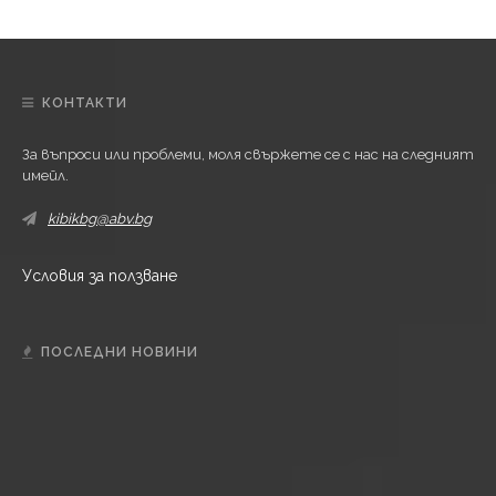
КОНТАКТИ
За въпроси или проблеми, моля свържете се с нас на следният
имейл.
kibikbg@abv.bg
Условия за ползване
ПОСЛЕДНИ НОВИНИ
Б
ЪЛГАРИЯ
ЕС забрани предупрежденията за камери за
скорост