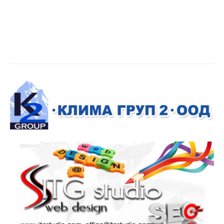
L
IFESTYLE
Кафе пауза
Времето днес