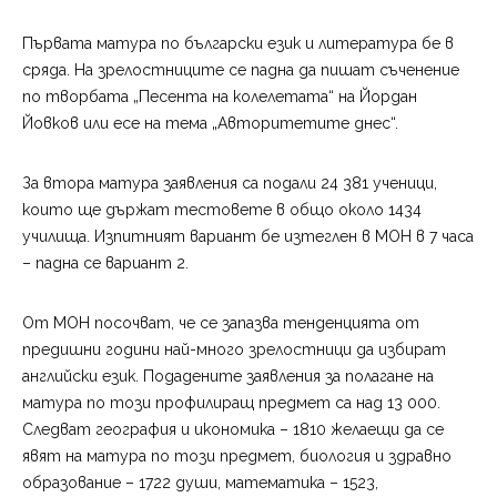
Първата матура по български език и литература бе в
сряда. На зрелостниците се падна да пишат съченение
по творбата „Песента на колелетата“ на Йордан
Йовков или есе на тема „Авторитетите днес“.
За втора матура заявления са подали 24 381 ученици,
които ще държат тестовете в общо около 1434
училища. Изпитният вариант бе изтеглен в МОН в 7 часа
– падна се вариант 2.
От МОН посочват, че се запазва тенденцията от
предишни години най-много зрелостници да избират
английски език. Подадените заявления за полагане на
матура по този профилиращ предмет са над 13 000.
Следват география и икономика – 1810 желаещи да се
явят на матура по този предмет, биология и здравно
образование – 1722 души, математика – 1523,