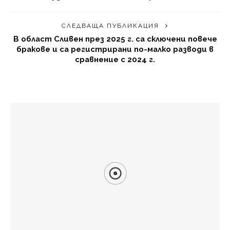
СЛЕДВАЩА ПУБЛИКАЦИЯ
В област Сливен през 2025 г. са сключени повече
бракове и са регистрирани по-малко разводи в
сравнение с 2024 г.
МОЖЕ ДА ХАРЕСАТЕ И
ЕС забрани предупрежденията за камери за скорост
Времето днес