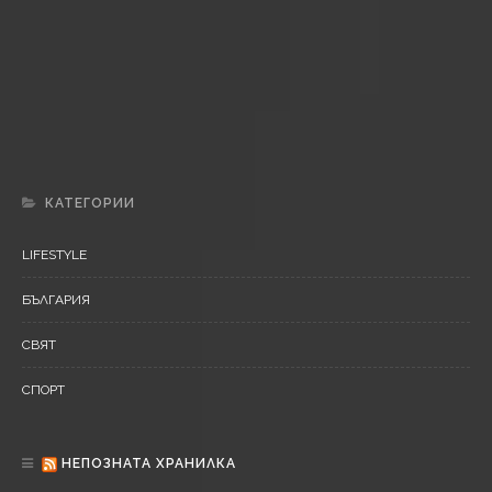
L
IFESTYLE
Днес е Преображение Господне
Б
ЪЛГАРИЯ
Времето днес
КАТЕГОРИИ
LIFESTYLE
БЪЛГАРИЯ
СВЯТ
СПОРТ
НЕПОЗНАТА ХРАНИЛКА