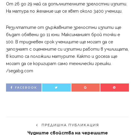
От 26 до 29 май са допълнителните зрелостни изпити.
На матура по желание ще се явят около 3400 ученици.
Резултатите от държавните зрелостни изпити ще
бъдат обявени до 11 юни. Максиманият брой точки е
100. В тридневен срок учениците ще могат да се
запознаят с оценените си изпитни работи в училищата,
в които са положили матурите. Както и досега ще
могат да се коригират само технически грешки.
/segabg.com
FACEBOOK
ПРЕДИШНА ПУБЛИКАЦИЯ
Чудните свойства на черешите