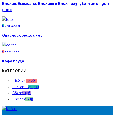
Емилия, Емилияна, Емилиян и Емил празнуват имен ден
днес
Б
ЪЛГАРИЯ
Опасно горещо днес
L
IFESTYLE
Кафе пауза
КАТЕГОРИИ
LifeStyle
12 282
България
41 704
Свят
1 196
Спорт
1 319