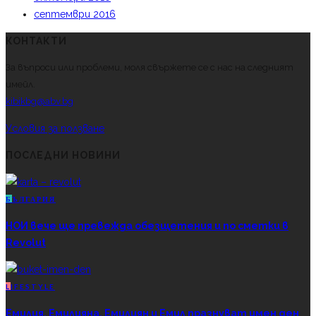
септември 2016
КОНТАКТИ
За въпроси или проблеми, моля свържете се с нас на следният
имейл.
kibikbg@abv.bg
Условия за ползване
ПОСЛЕДНИ НОВИНИ
Б
ЪЛГАРИЯ
НОИ вече ще превежда обезщетения и по сметки в
Revolut
L
IFESTYLE
Емилия, Емилияна, Емилиян и Емил празнуват имен ден