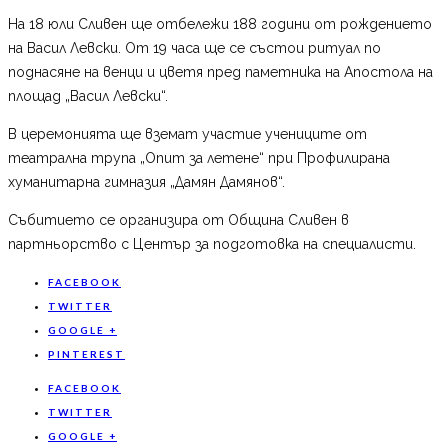
На 18 юли Сливен ще отбележи 188 години от рождението
на Васил Левски. От 19 часа ще се състои ритуал по
поднасяне на венци и цветя пред паметника на Апостола на
площад „Васил Левски“.
В церемонията ще вземат участие учениците от
театрална трупа „Опит за летене“ при Профилирана
хуманитарна гимназия „Дамян Дамянов“.
Събитието се организира от Община Сливен в
партньорство с Център за подготовка на специалисти.
FACEBOOK
TWITTER
GOOGLE +
PINTEREST
FACEBOOK
TWITTER
GOOGLE +