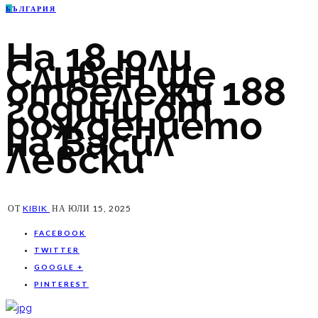
Б
ЪЛГАРИЯ
На 18 юли
Сливен ще
отбележи 188
години от
рождението
на Васил
Левски
ОТ
KIBIK
НА
ЮЛИ 15, 2025
FACEBOOK
TWITTER
GOOGLE +
PINTEREST