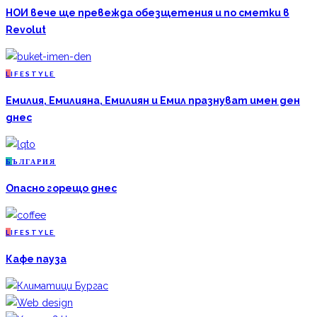
НОИ вече ще превежда обезщетения и по сметки в
Revolut
L
IFESTYLE
Емилия, Емилияна, Емилиян и Емил празнуват имен ден
днес
Б
ЪЛГАРИЯ
Опасно горещо днес
L
IFESTYLE
Кафе пауза