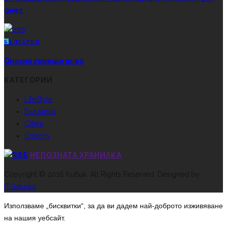
днес
Б
ЪЛГАРИЯ
Опасно горещо днес
КАТЕГОРИИ
LifeStyle
България
Свят
Спорт
НЕПОЗНАТА ХРАНИЛКА
Copyright © 2016 Кибик. All Rights Reserved. Designed by
ITGstudio
Използваме „бисквитки“, за да ви дадем най-доброто изживяване
на нашия уебсайт.