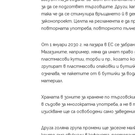
за да се подготвят търговците. Други, ка
така че да се стимулира връщането й в деп
законопроект. Целта на регламента е да 
повторната употреба, повторното пълнен
От 1 януари 2030 г. на пазара в ЕС се забра
Магазините, например, няма да имат право 
пластмасови кутии, торби и пр., когато ко
групират в пластмасови опаковки и бутилки
означава, че пакетите от 6 бутилки за вод
материал.
Храната в зоните за хранене по търговск
в съдове за многократна употреба, а не в 
изискване ще са освободени само заведени
Друга голяма група промени ще засегне мал