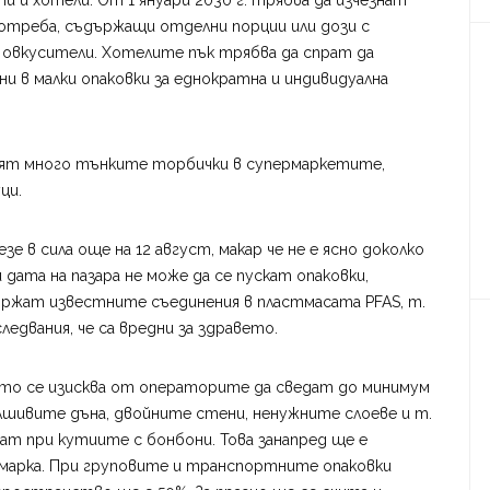
и и хотели. От 1 януари 2030 г. трябва да изчезнат
отреба, съдържащи отделни порции или дози с
 и овкусители. Хотелите пък трябва да спрат да
ни в малки опаковки за еднократна и индивидуална
анят много тънките торбички в супермаркетите,
ци.
зе в сила още на 12 август, макар че не е ясно доколко
 дата на пазара не може да се пускат опаковки,
държат известните съединения в пластмасата PFAS, т.
следвания, че са вредни за здравето.
ито се изисква от операторите да сведат до минимум
шивите дъна, двойните стени, ненужните слоеве и т.
ват при кутиите с бонбони. Това занапред ще е
а марка. При груповите и транспортните опаковки