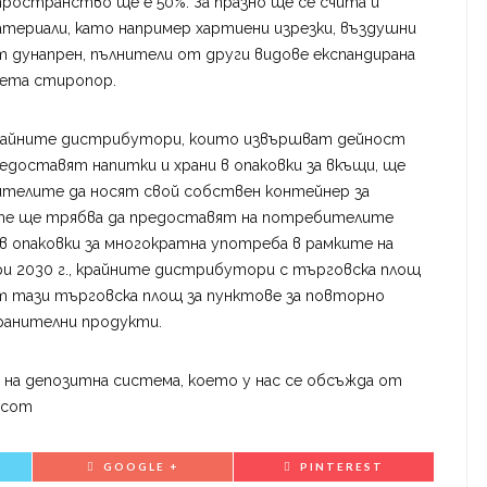
остранство ще е 50%. За празно ще се счита и
териали, като например хартиени изрезки, въздушни
от дунапрен, пълнители от други видове експандирана
чета стиропор.
крайните дистрибутори, които извършват дейност
едоставят напитки и храни в опаковки за вкъщи, ще
ителите да носят свой собствен контейнер за
г. те ще трябва да предоставят на потребителите
 опаковки за многократна употреба в рамките на
ри 2030 г., крайните дистрибутори с търговска площ
от тази търговска площ за пунктове за повторно
хранителни продукти.
на депозитна система, което у нас се обсъжда от
.com
GOOGLE +
PINTEREST