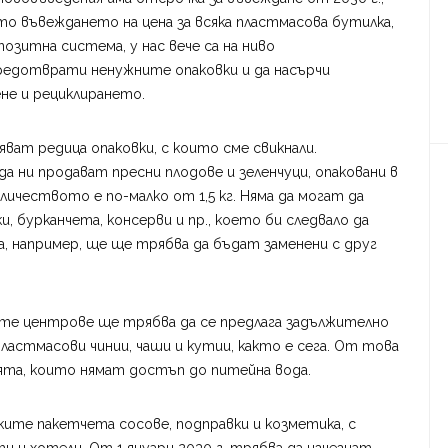
то въвеждането на цена за всяка пластмасова бутилка,
озитна система, у нас вече са на ниво
предотврати ненужните опаковки и да насърчи
е и рециклирането.
няват редица опаковки, с които сме свикнали.
да ни продават пресни плодове и зеленчуци, опаковани в
личеството е по-малко от 1,5 кг. Няма да могат да
, бурканчета, консерви и пр., което би следвало да
а, например, ще ще трябва да бъдат заменени с друг
ите центрове ще трябва да се предлага задължително
пластмасови чинии, чаши и кутии, както е сега. От това
ята, които нямат достъп до питейна вода.
ките пакетчета сосове, подправки и козметика, с