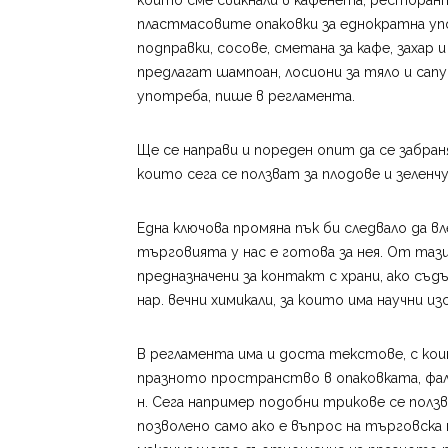
които сме свикнали в кафенета, ресторант
пластмасовите опаковки за еднократна уп
подправки, сосове, сметана за кафе, захар
предлагат шампоан, лосиони за тяло и сапу
употреба, пише в регламента.
Ще се направи и пореден опит да се забр
които сега се ползват за плодове и зеленчу
Една ключова промяна пък би следвало да вле
търговията у нас е готова за нея. От тази
предназначени за контакт с храни, ако съ
нар. вечни химикали, за които има научни из
В регламента има и доста текстове, с ко
празното пространство в опаковката, фал
н. Сега например подобни трикове се полз
позволено само ако е въпрос на търговск