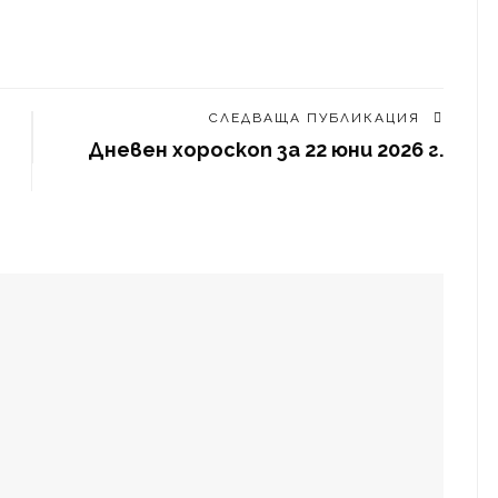
СЛЕДВАЩА ПУБЛИКАЦИЯ
Дневен хороскоп за 22 юни 2026 г.
а успешно в хирургични операции
на такса от €12