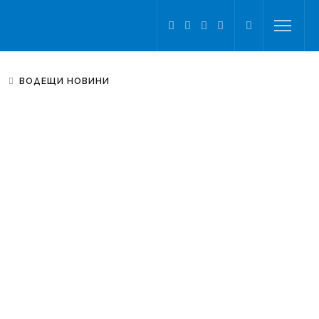
ВОДЕЩИ НОВИНИ
L
IFESTYLE
Почитаме паметта на
Свети апостол Матий
Б
ЪЛГАРИЯ
Времето днес
L
IFESTYLE
Кафе пауза