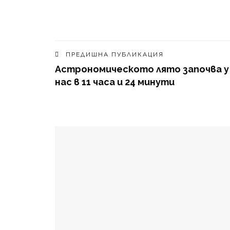
ПРЕДИШНА ПУБЛИКАЦИЯ
Астрономическото лято започва у
нас в 11 часа и 24 минути
МОЖЕ ДА ХАРЕСАТЕ И
За първи път хуманоидни роботи участвах
От днес катедралата в Кьолн събира вход