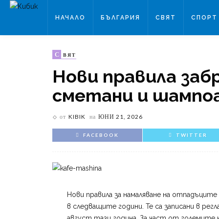
НАЧАЛО
БЪЛГАРИЯ
СВЯТ
СПОРТ
С
ВЯТ
Нови правила заб
сметани и шампоа
от
KIBIK
на
ЮНИ 21, 2026
FACEBOOK
TWITTER
Нови правила за намаляване на отпадъцит
в следващите години. Те са записани в регл
август тази година. За част от големите 