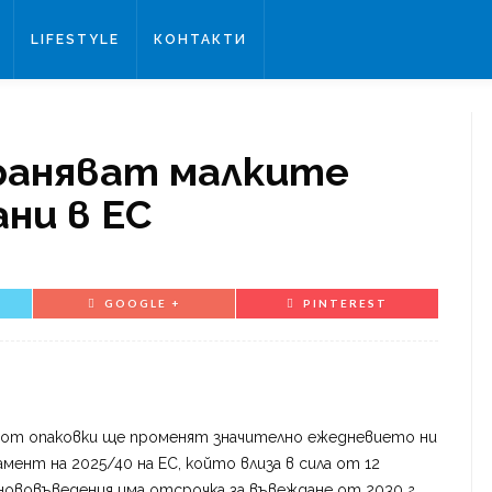
LIFESTYLE
КОНТАКТИ
раняват малките
ни в ЕС
GOOGLE +
PINTEREST
е от опаковки ще променят значително ежедневието ни
амент на 2025/40 на ЕС, който влиза в сила от 12
нововъведения има отсрочка за въвеждане от 2030 г.,