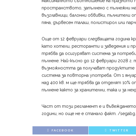
максималното съотношение на празното пр
пространството, запълнено с пълнежни ма
възглавници, балонни обвивки, пълнители 
пяна, дървесен талаш, полистирол или пар
Още от 12 февруари следващата година 
като хотели, ресторанти и заведения и пр
трябва да осигуряват система за потреб
пълнене. Най-късно до 12 февруари 2028 
възможността да получават продуктите в
система за повторна употреба. От 1 януа
над 400 кв. м ще трябва да отделят 10% 
пълнене както за хранителни, така и за не
Част от този регламент е и въвеждането 
години, но още не е станало факт. /segabg
FACEBOOK
TWITTER