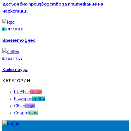
Досъдебно производство за притежание на
наркотици
Б
ЪЛГАРИЯ
Времето днес
L
IFESTYLE
Кафе пауза
КАТЕГОРИИ
LifeStyle
12 274
България
41 689
Свят
1 196
Спорт
1 319