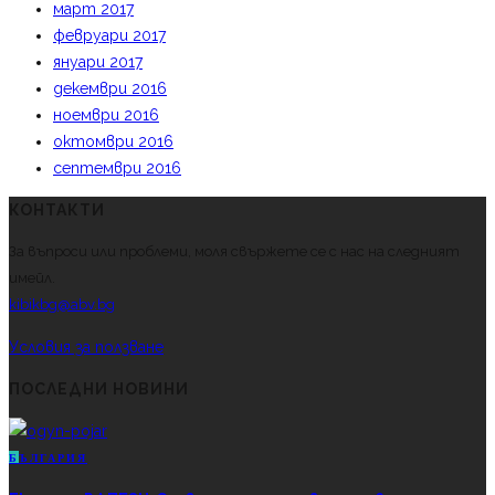
март 2017
февруари 2017
януари 2017
декември 2016
ноември 2016
октомври 2016
септември 2016
КОНТАКТИ
За въпроси или проблеми, моля свържете се с нас на следният
имейл.
kibikbg@abv.bg
Условия за ползване
ПОСЛЕДНИ НОВИНИ
Б
ЪЛГАРИЯ