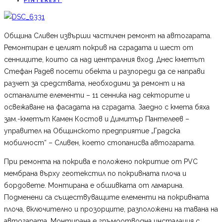
Община Сливен извърши частичен ремонт на автогарата.
Ремонтиран е целият покрив на сградата и шест от
сенниците, които са над централния вход. Днес кметът
Стефан Радев посети обекта и разпореди да се направи
разчет за средствата, необходими за ремонт и на
останалите елементи – 11 сенника над секторите и
освежаване на фасадата на сградата. Заедно с кмета бяха
зам.-кметът Камен Костов и Димитър Пантелеев –
управител на Общинското предприятие „Градска
мобилност“ – Сливен, което стопанисва автогарата.
При ремонта на покрива е положено покритие от РVС
мембрана върху геотекстил по покривната плоча и
бордовете. Монтирана е обшивката от ламарина.
Подменени са съществуващите елементи на покривната
плоча, включително и прозорците, разположени на тавана на
автогарата. Монтирана е гръмоотводна инсталация с