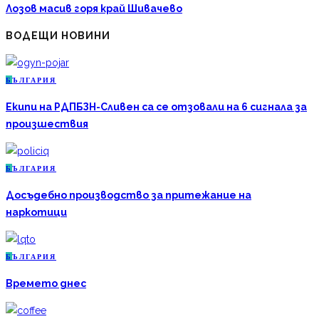
Лозов масив горя край Шивачево
ВОДЕЩИ НОВИНИ
Б
ЪЛГАРИЯ
Екипи на РДПБЗН-Сливен са се отзовали на 6 сигнала за
произшествия
Б
ЪЛГАРИЯ
Досъдебно производство за притежание на
наркотици
Б
ЪЛГАРИЯ
Времето днес