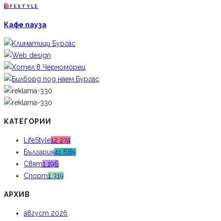
L
IFESTYLE
Кафе пауза
КАТЕГОРИИ
LifeStyle
12 274
България
41 689
Свят
1 196
Спорт
1 319
АРХИВ
август 2026