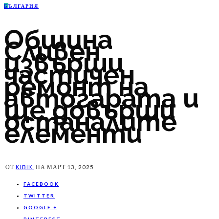
Б
ЪЛГАРИЯ
Община
Сливен
извърши
частичен
ремонт на
автогарата и
ще довърши
останалите
елементи
ОТ
KIBIK
НА
МАРТ 13, 2025
FACEBOOK
TWITTER
GOOGLE +
PINTEREST