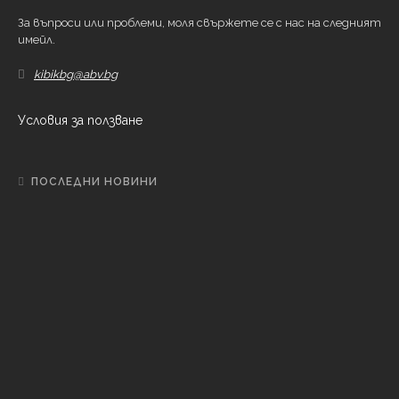
За въпроси или проблеми, моля свържете се с нас на следният
имейл.
kibikbg@abv.bg
Условия за ползване
ПОСЛЕДНИ НОВИНИ
Б
ЪЛГАРИЯ
Община Сливен решава дългогодишен
канализационен проблем на блок 6 в квартал
„Клуцохор“
Б
ЪЛГАРИЯ
Отменят се всички стрелби на учебен център
„Батмиш“ през август заради високата
пожароопасност