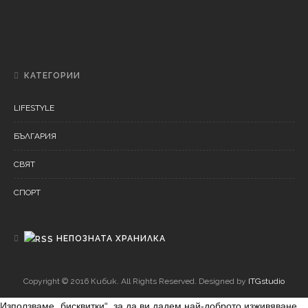
Б
ЪЛГАРИЯ
Риа ще пее в Сливен за Деня на младежта
КАТЕГОРИИ
LIFESTYLE
БЪЛГАРИЯ
СВЯТ
СПОРТ
НЕПОЗНАТА ХРАНИЛКА
Copyright © 2016 Кибик. All Rights Reserved. Designed by
ITGstudio
Използваме „бисквитки“, за да ви дадем най-доброто изживяване