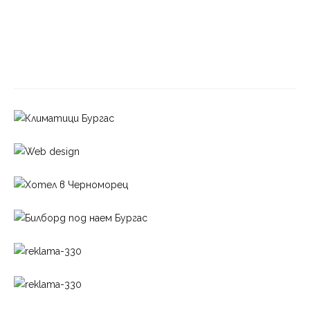
Б
ЪЛГАРИЯ
Незаконно отглеждане на канабис разкриха
край Сливен