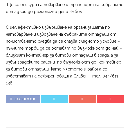
Ще се осигури натоварване и транспорт на събраните
отпадъци до регионално депо Ямбол.
С цел ефективно извършване на организацията по
натоварване и извозване на събраните отпадъци от
почистването следва да се спазва следното условие –
пълните торби да се оставят по възможност до най –
близкият контейнер за битови отпадъци в града, а за
извънградските райони по възможност до контейнер
за битови отпадъци като мястото и района се
известяват на дежурен община Сливен – тел. 044/611
136.
FACEBOOK