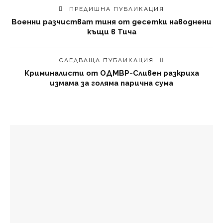
ПРЕДИШНА ПУБЛИКАЦИЯ
Военни разчистват тиня от десетки наводнени
къщи в Тича
СЛЕДВАЩА ПУБЛИКАЦИЯ
Криминалисти от ОДМВР-Сливен разкриха
измама за голяма парична сума
МОЖЕ ДА ХАРЕСАТЕ И
Община Сливен решава дългогодишен канализационен
проблем на блок 6 в квартал „Клуцохор“
Отменят се всички стрелби на учебен център
„Батмиш“ през август заради високата
пожароопасност