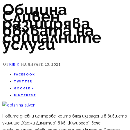
Община
Сливен
разширява
обхвата на
социалните
услуги
ОТ
KIBIK
НА
ЯНУАРИ 13, 2021
FACEBOOK
TWITTER
GOOGLE +
PINTEREST
Новите дневни центрове, които бяха изградени в бившето
училище „Хаджи Димитър“ в кв. „Клуцохор“, вече
функционират, обяви пред журналисти кметът Стефан