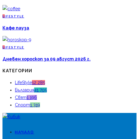
L
IFESTYLE
Кафе пауза
L
IFESTYLE
Дневен хороскоп за 09 август 2026 г.
КАТЕГОРИИ
LifeStyle
12 285
България
41 705
Свят
1 196
Спорт
1 319
НАЧАЛО