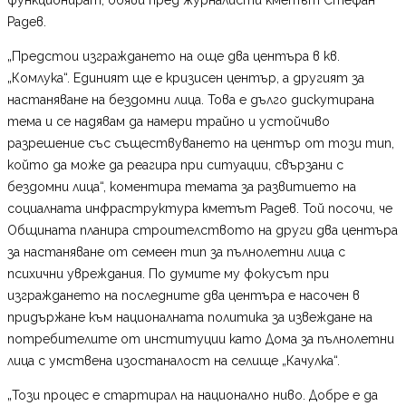
Радев.
„Предстои изграждането на още два центъра в кв.
„Комлука“. Единият ще е кризисен център, а другият за
настаняване на бездомни лица. Това е дълго дискутирана
тема и се надявам да намери трайно и устойчиво
разрешение със съществуването на център от този тип,
който да може да реагира при ситуации, свързани с
бездомни лица“, коментира темата за развитието на
социалната инфраструктура кметът Радев. Той посочи, че
Общината планира строителството на други два центъра
за настаняване от семеен тип за пълнолетни лица с
психични увреждания. По думите му фокусът при
изграждането на последните два центъра е насочен в
придържане към националната политика за извеждане на
потребителите от институции като Дома за пълнолетни
лица с умствена изостаналост на селище „Качулка“.
„Този процес е стартирал на национално ниво. Добре е да