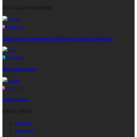
ПОСЛЕДНИ НОВИНИ
L
IFESTYLE
Почитаме паметта на Свети апостол Матий
Б
ЪЛГАРИЯ
Времето днес
L
IFESTYLE
Кафе пауза
КАТЕГОРИИ
LifeStyle
България