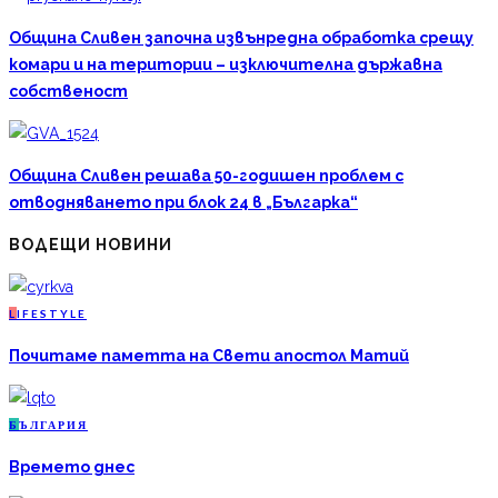
Община Сливен започна извънредна обработка срещу
комари и на територии – изключителна държавна
собственост
Община Сливен решава 50-годишен проблем с
отводняването при блок 24 в „Българка“
ВОДЕЩИ НОВИНИ
L
IFESTYLE
Почитаме паметта на Свети апостол Матий
Б
ЪЛГАРИЯ
Времето днес