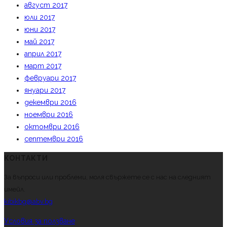
август 2017
юли 2017
юни 2017
май 2017
април 2017
март 2017
февруари 2017
януари 2017
декември 2016
ноември 2016
октомври 2016
септември 2016
КОНТАКТИ
За въпроси или проблеми, моля свържете се с нас на следният
имейл.
kibikbg@abv.bg
Условия за ползване