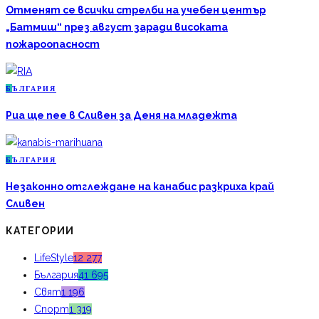
Отменят се всички стрелби на учебен център
„Батмиш“ през август заради високата
пожароопасност
Б
ЪЛГАРИЯ
Риа ще пее в Сливен за Деня на младежта
Б
ЪЛГАРИЯ
Незаконно отглеждане на канабис разкриха край
Сливен
КАТЕГОРИИ
LifeStyle
12 277
България
41 695
Свят
1 196
Спорт
1 319