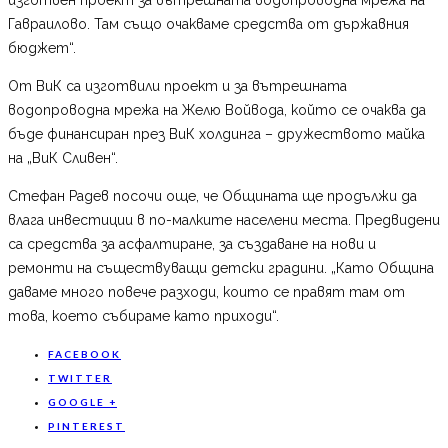
Гавраилово. Там също очакваме средства от държавния
бюджет“.
От ВиК са изготвили проект и за вътрешната
водопроводна мрежа на Желю Войвода, който се очаква да
бъде финансиран през ВиК холдинга – дружеството майка
на „ВиК Сливен“.
Стефан Радев посочи още, че Общината ще продължи да
влага инвестиции в по-малките населени места. Предвидени
са средства за асфалтиране, за създаване на нови и
ремонти на съществуващи детски градини. „Като Община
даваме много повече разходи, които се правят там от
това, което събираме като приходи“.
FACEBOOK
TWITTER
GOOGLE +
PINTEREST