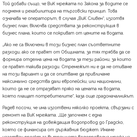
Той добави също, че ВиК мрежата по Закона за водите се
подменя и рехабилитира на търговски принцип. Това
означава че операторът, в случая „ВиК Сливен“, изготвя
бизнес план, включва средствата за реконструкция в
бизнес плана, които се покриват от цените на водата.
„Ако не са включени в този бизнес план съответните
разходи, ако се правят от Общината, за тях трябва да се
формира отделна цена на водата за тези райони, за които
се правят такива разходи. Стремежът ни е да не отиваме
на този вариант и да се опитваме да привличаме
максимално средства дали европейски, или национални,
които да не се отразяват пряко на цената на водата,
която плащат потребителите“, каза още градоначалникът.
Радев посочи, че има изготвени няколко проекта, свързани с
ремонт на ВиК мрежата. „Ще започнем с една
реконструкция на довеждащия водопровод до Градско,
която се финансира от държавния бюджет. Имаме
изготвен проект за вътрешната водопроводна мрежа на