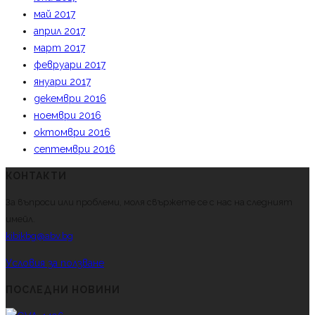
май 2017
април 2017
март 2017
февруари 2017
януари 2017
декември 2016
ноември 2016
октомври 2016
септември 2016
КОНТАКТИ
За въпроси или проблеми, моля свържете се с нас на следният
имейл.
kibikbg@abv.bg
Условия за ползване
ПОСЛЕДНИ НОВИНИ