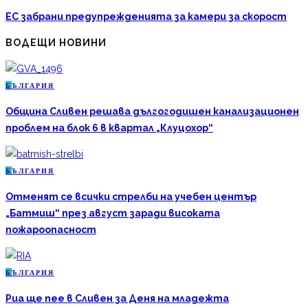
ЕС забрани предупрежденията за камери за скорост
ВОДЕЩИ НОВИНИ
Б
ЪЛГАРИЯ
Община Сливен решава дългогодишен канализационен
проблем на блок 6 в квартал „Клуцохор“
Б
ЪЛГАРИЯ
Отменят се всички стрелби на учебен център
„Батмиш“ през август заради високата
пожароопасност
Б
ЪЛГАРИЯ
Риа ще пее в Сливен за Деня на младежта