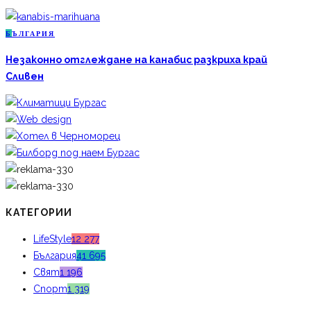
Б
ЪЛГАРИЯ
Незаконно отглеждане на канабис разкриха край
Сливен
КАТЕГОРИИ
LifeStyle
12 277
България
41 695
Свят
1 196
Спорт
1 319