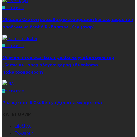
Б
ЪЛГАРИЯ
Община Сливен решава дългогодишен канализационен
проблем на блок 6 в квартал „Клуцохор“
Б
ЪЛГАРИЯ
Отменят се всички стрелби на учебен център
„Батмиш“ през август заради високата
пожароопасност
Б
ЪЛГАРИЯ
Риа ще пее в Сливен за Деня на младежта
КАТЕГОРИИ
LifeStyle
България