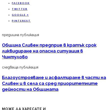
FACEBOOK
TWITTER
GOOGLE +
PINTEREST
предишна публикация
Община Сливен предприе в кратък срок
ликвидиране на опасна ситуация в
Чинтулово
следваща публикация
Благоустрояване и асфалтиране в части на
Сливен и в села са сред приоритетните
дейности на Общината
МОЖЕ ДА ХАРЕСАТЕ И