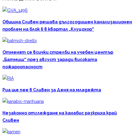
Община Сливен решава дългогодишен канализационен
проблем на блок 6 в квартал „Клуцохор“
Отменят се всички стрелби на учебен център
„Батмиш“ през август заради високата
пожароопасност
Риа ще пее в Сливен за Деня на младежта
Незаконно отглеждане на канабис разкриха край
Сливен