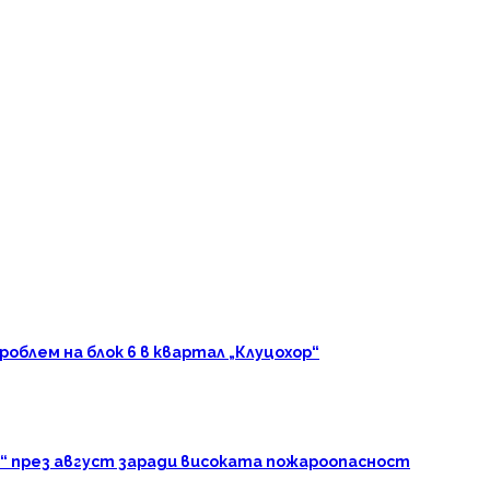
блем на блок 6 в квартал „Клуцохор“
“ през август заради високата пожароопасност