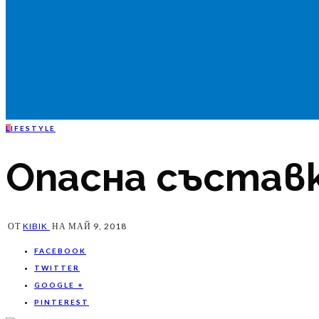
L
IFESTYLE
Опасна съставк
ОТ
KIBIK
НА
МАЙ 9, 2018
FACEBOOK
TWITTER
GOOGLE +
PINTEREST