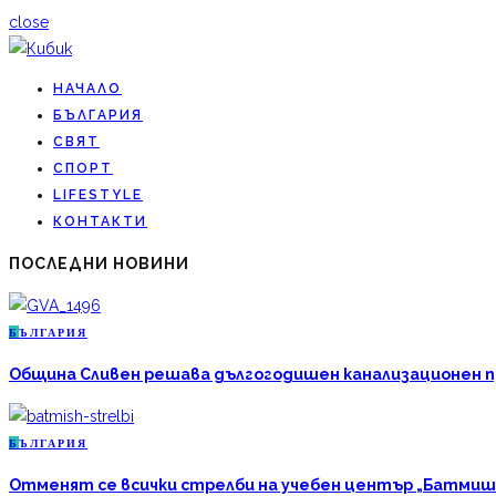
close
НАЧАЛО
БЪЛГАРИЯ
СВЯТ
СПОРТ
LIFESTYLE
КОНТАКТИ
ПОСЛЕДНИ НОВИНИ
Б
ЪЛГАРИЯ
Община Сливен решава дългогодишен канализационен про
Б
ЪЛГАРИЯ
Отменят се всички стрелби на учебен център „Батмиш