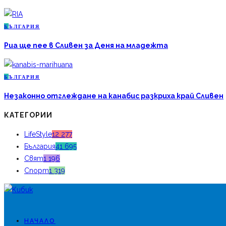
Б
ЪЛГАРИЯ
Риа ще пее в Сливен за Деня на младежта
Б
ЪЛГАРИЯ
Незаконно отглеждане на канабис разкриха край Сливен
КАТЕГОРИИ
LifeStyle
12 277
България
41 695
Свят
1 196
Спорт
1 319
НАЧАЛО