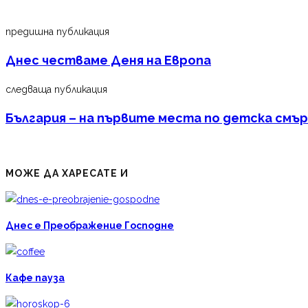
предишна публикация
Днес честваме Деня на Европа
следваща публикация
България – на първите места по детска смъ
МОЖЕ ДА ХАРЕСАТЕ И
Днес е Преображение Господне
Кафе пауза