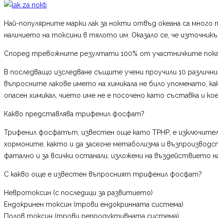
Най-популярните марки лак за нокти отвъд океана са много п
наличието на токсини в тялото им. Оказало се, че източникъ
Според тревожните резултати 100% от участничките показал
В последващо изследване същите учени проучили 10 различни
въпросните лакове името на химикала не било упоменато, ка
опасен химикал, чието име не е посочено като съставка и к
Какво представлява трифенил фосфат?
Трифенил фосфатът, известен още като ТРНР, е изключителн
хормоните, както и да засегне метаболизма и възпроизводст
фатално и за всички останали, изложени на въздействието н
С какво още е известен въпросният трифенил фосфат?
Невротоксин (с последици за развитието)
Ендокринен токсин (трови ендокринната система)
Полов токсин (трови репродуктивната система)