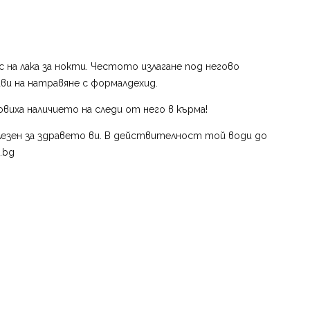
 на лака за нокти. Честото излагане под негово
ви на натравяне с формалдехид.
виха наличието на следи от него в кърма!
лезен за здравето ви. В действителност той води до
.bg