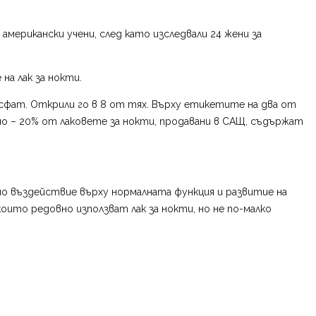
американски учени, след като изследвали 24 жени за
на лак за нокти.
осфат. Открили го в 8 от тях. Върху етикетите на два от
дно – 20% от лаковете за нокти, продавани в САЩ, съдържат
но въздействие върху нормалната функция и развитие на
ито редовно използват лак за нокти, но не по-малко