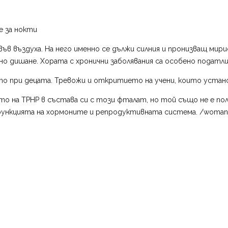
е за нокти
ъв въздуха. На него именно се дължи силния и пронизващ мирис
о дишане. Хората с хронични заболявания са особено податли
то при децата. Тревожи и откритието на учени, които устано
ето на ТРНР в състава си с този фталат, но той също не е по
ункцията на хормоните и репродуктивната система. /woman