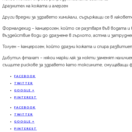
Дразнител на кожата и алерген
Други вредни за здравето химикали, съдържащи се в лаковет
Формалдехид – канцероген, който се разтваря във водата и в
въздействие води до дразнене в гърлото, астма и затруднен
Толуен – канцероген, който дразни кожата и спира развитие
Дибутил фталат – някои марки лак за нокти заменят наличи
същите рискове за здравето като токсините, смущаващи ф
FACEBOOK
TWITTER
GOOGLE +
PINTEREST
FACEBOOK
TWITTER
GOOGLE +
PINTEREST