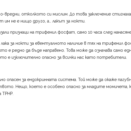
о-вредни, отколкото си мислим. До това заключение стигнаха 
т им не е нищо друго, а… лакът за нокти.
и признаци на трифенил фосфат, само 10 часа след нанасяне 
 лака за нокти за евентуалното наличие в тях на трифенил ф
кто е редно да бъде направено. Това може да означава само е
оето е изключително опасно за всички нас като потребители.
о опасен за ендокринната система. Той може да окаже пагуб
вото. Нещо, което е особено опасно за младите момичета, ко
а ТРНР.