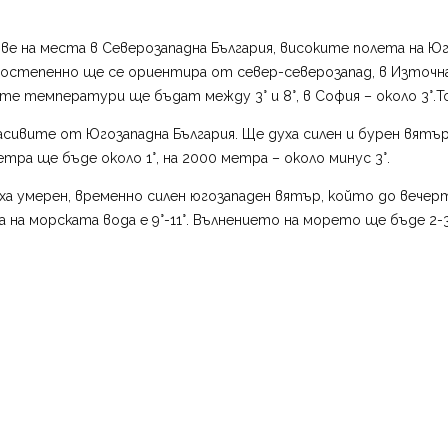
е на места в Северозападна България, високите полета на Юг
постепенно ще се ориентира от север-северозапад, в Източна
те температури ще бъдат между 3° и 8°, в София – около 3°.Т
масивите от Югозападна България. Ще духа силен и бурен вятъ
ра ще бъде около 1°, на 2000 метра – около минус 3°.
а умерен, временно силен югозападен вятър, който до вечер
а морската вода е 9°-11°. Вълнението на морето ще бъде 2-3