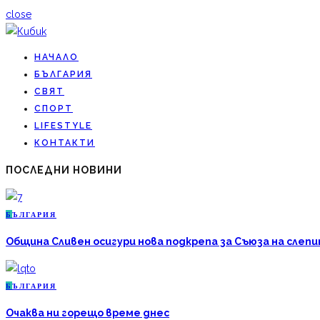
close
НАЧАЛО
БЪЛГАРИЯ
СВЯТ
СПОРТ
LIFESTYLE
КОНТАКТИ
ПОСЛЕДНИ НОВИНИ
Б
ЪЛГАРИЯ
Община Сливен осигури нова подкрепа за Съюза на слепи
Б
ЪЛГАРИЯ
Очаква ни горещо време днес