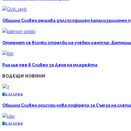
Община Сливен решава дългогодишен канализационен про
Отменят се всички стрелби на учебен център „Батмиш
Риа ще пее в Сливен за Деня на младежта
ВОДЕЩИ НОВИНИ
Б
ЪЛГАРИЯ
Община Сливен осигури нова подкрепа за Съюза на слепи
Б
ЪЛГАРИЯ