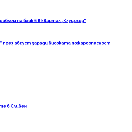
блем на блок 6 в квартал „Клуцохор“
“ през август заради високата пожароопасност
те в Сливен