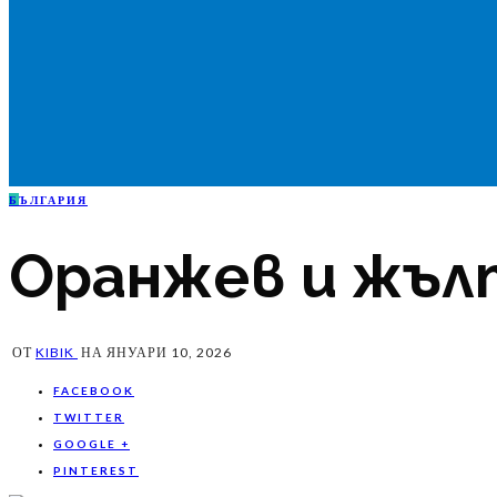
Б
ЪЛГАРИЯ
Оранжев и жълт
ОТ
KIBIK
НА
ЯНУАРИ 10, 2026
FACEBOOK
TWITTER
GOOGLE +
PINTEREST