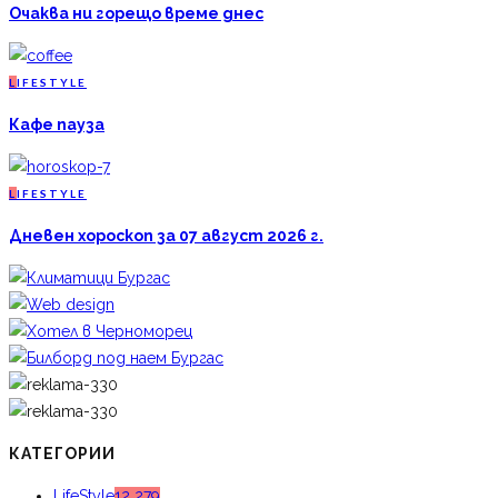
Очаква ни горещо време днес
L
IFESTYLE
Кафе пауза
L
IFESTYLE
Дневен хороскоп за 07 август 2026 г.
КАТЕГОРИИ
LifeStyle
12 279