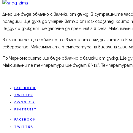
Днес ще бъде облачно с валежи от дъжд. В сутрешните часов
поледици. Ще духа до умерен вятър от юг-югозапад, който 
въздух и дъждът ще започне да преминава в сняг. Максимални
В планините ще е облачно и с валежи от сняг, значителни в 
северозапад. Максималната температура на височина 1200 мет
По Черноморието ще бъде облачно с валежи от дъжд. Ще дух
Максималните температури ще бъдат 8°-12°. Температурата н
FACEBOOK
TWITTER
GOOGLE +
PINTEREST
FACEBOOK
TWITTER