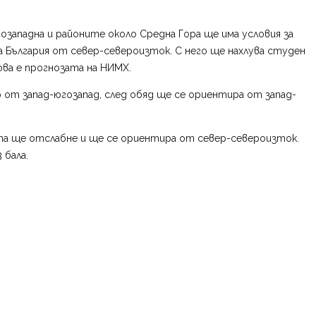
озападна и районите около Средна Гора ще има условия за
 България от север-североизток. С него ще нахлува студен
ова е прогнозата на НИМХ.
р от запад-югозапад, след обяд ще се ориентира от запад-
та ще отслабне и ще се ориентира от север-североизток.
 бала.