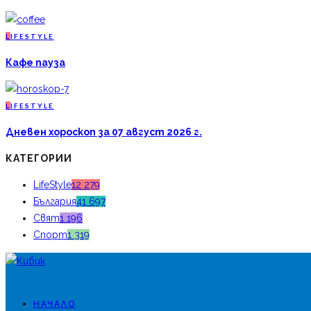
L
IFESTYLE
Кафе пауза
L
IFESTYLE
Дневен хороскоп за 07 август 2026 г.
КАТЕГОРИИ
LifeStyle
12 279
България
41 697
Свят
1 196
Спорт
1 319
НАЧАЛО