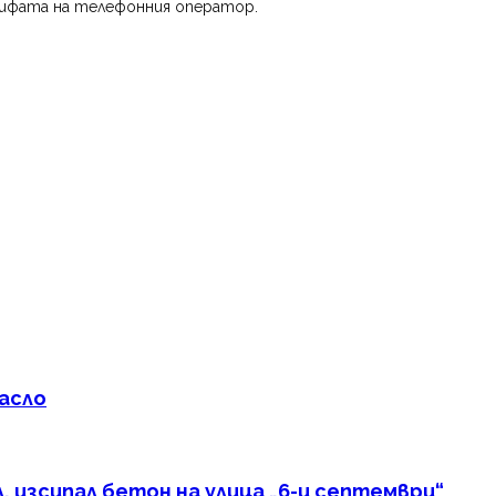
тарифата на телефонния оператор.
масло
 изсипал бетон на улица „6-и септември“