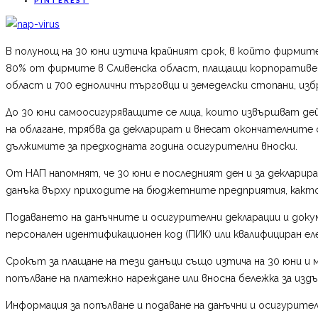
В полунощ на 30 юни изтича крайният срок, в който фирмит
80% от фирмите в Сливенска област, плащащи корпоративен 
област и 700 еднолични търговци и земеделски стопани, избр
До 30 юни самоосигуряващите се лица, които извършват дей
на облагане, трябва да декларират и внесат окончателните 
дължимите за предходната година осигурителни вноски.
От НАП напомнят, че 30 юни е последният ден и за декларира
данъка върху приходите на бюджетните предприятия, както 
Подаването на данъчните и осигурителни декларации и доку
персонален идентификационен код (ПИК) или квалифициран ел
Срокът за плащане на тези данъци също изтича на 30 юни и м
попълване на платежно нареждане или вносна бележка за изд
Информация за попълване и подаване на данъчни и осигурите