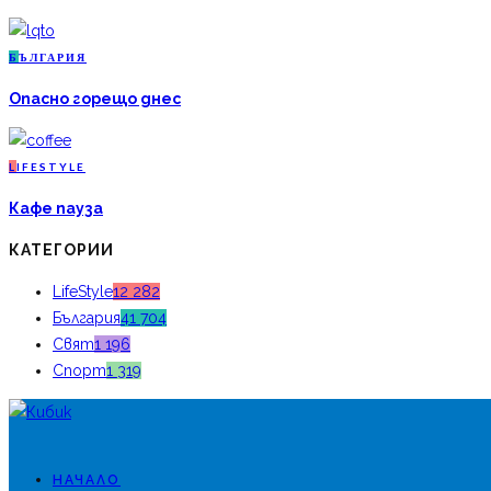
Б
ЪЛГАРИЯ
Опасно горещо днес
L
IFESTYLE
Кафе пауза
КАТЕГОРИИ
LifeStyle
12 282
България
41 704
Свят
1 196
Спорт
1 319
НАЧАЛО