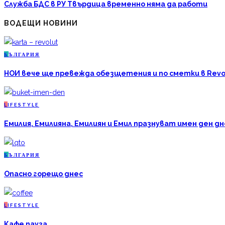
Служба БДС в РУ Твърдица временно няма да работи
ВОДЕЩИ НОВИНИ
Б
ЪЛГАРИЯ
НОИ вече ще превежда обезщетения и по сметки в Revo
L
IFESTYLE
Емилия, Емилияна, Емилиян и Емил празнуват имен ден дн
Б
ЪЛГАРИЯ
Опасно горещо днес
L
IFESTYLE
Кафе пауза