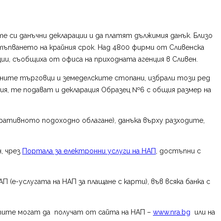
 си данъчни декларации и да платят дължимия данък. Близо
тъпването на крайния срок. Над 4800 фирми от Сливенска
ции, съобщиха от офиса на приходната агенция в Сливен.
чните търговци и земеделските стопани, избрали този ред
ия, те подават и декларация Образец №6 с общия размер на
поративното подоходно облагане), данъка върху разходите,
, чрез
Портала за електронни услуги на НАП
, достъпни с
 (е-услугата на НАП за плащане с карти), във всяка банка с
ентите могат да получат от сайта на НАП –
www.nra.bg
или на