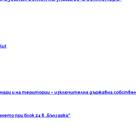
lut
омари и на територии – изключителна държавна собстве
ето при блок 24 в „Българка“