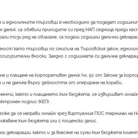
е и едноличните търговци е необходимо да подадат годишните
данък, са обявили приходите си пред НАП седмица преди нас
али този ред на облагане, са подали годишни данъчни деклара
ност като търговци по смисъла на Търговския закон, едноли
осигурителни вноски. Заедно с годишната си данъчна декларац
не и плащане на корпоративен данък (чл. 92 от Закона за кор
и на данъка върху дейността от опериране на кораби..
менти, както и плащането към бюджета, се извършват онлайн
ектронен подпис (КЕП).
оже да се направи онлайн чрез виртуалния ПОС терминал на НАП
ължаване към бюджета или с пощенски запис.
лни декларации, както и за внасяне на суми към бюджета кли