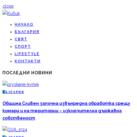
close
НАЧАЛО
БЪЛГАРИЯ
СВЯТ
СПОРТ
LIFESTYLE
КОНТАКТИ
ПОСЛЕДНИ НОВИНИ
Б
ЪЛГАРИЯ
Община Сливен започна извънредна обработка срещу
комари и на територии – изключителна държавна
собственост