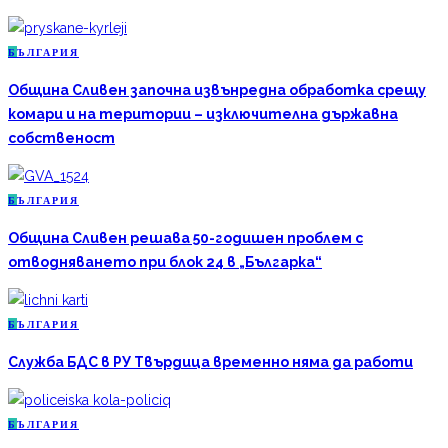
Б
ЪЛГАРИЯ
Община Сливен започна извънредна обработка срещу
комари и на територии – изключителна държавна
собственост
Б
ЪЛГАРИЯ
Община Сливен решава 50-годишен проблем с
отводняването при блок 24 в „Българка“
Б
ЪЛГАРИЯ
Служба БДС в РУ Твърдица временно няма да работи
Б
ЪЛГАРИЯ