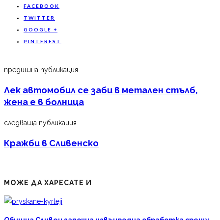
FACEBOOK
TWITTER
GOOGLE +
PINTEREST
предишна публикация
Лек автомобил се заби в метален стълб,
жена е в болница
следваща публикация
Кражби в Сливенско
МОЖЕ ДА ХАРЕСАТЕ И
Община Сливен започна извънредна обработка срещу