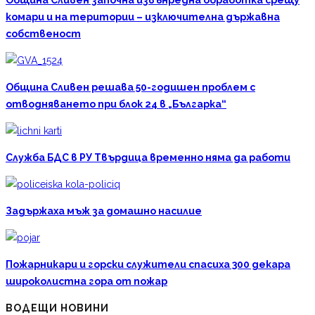
комари и на територии – изключителна държавна
собственост
Община Сливен решава 50-годишен проблем с
отводняването при блок 24 в „Българка“
Служба БДС в РУ Твърдица временно няма да работи
Задържаха мъж за домашно насилие
Пожарникари и горски служители спасиха 300 декара
широколистна гора от пожар
ВОДЕЩИ НОВИНИ