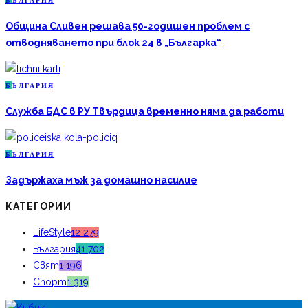
Б
ЪЛГАРИЯ
Община Сливен решава 50-годишен проблем с
отводняването при блок 24 в „Българка“
Б
ЪЛГАРИЯ
Служба БДС в РУ Твърдица временно няма да работи
Б
ЪЛГАРИЯ
Задържаха мъж за домашно насилие
КАТЕГОРИИ
LifeStyle
12 279
България
41 702
Свят
1 196
Спорт
1 319