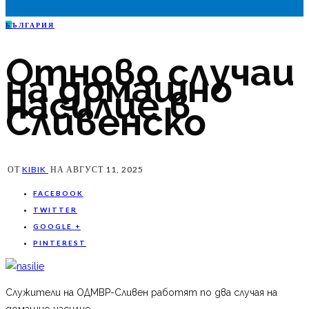
Б
ЪЛГАРИЯ
Отново случаи
на домашно
насилие в
Сливенско
ОТ
KIBIK
НА
АВГУСТ 11, 2025
FACEBOOK
TWITTER
GOOGLE +
PINTEREST
Служители на ОДМВР-Сливен работят по два случая на
домашно насилие.