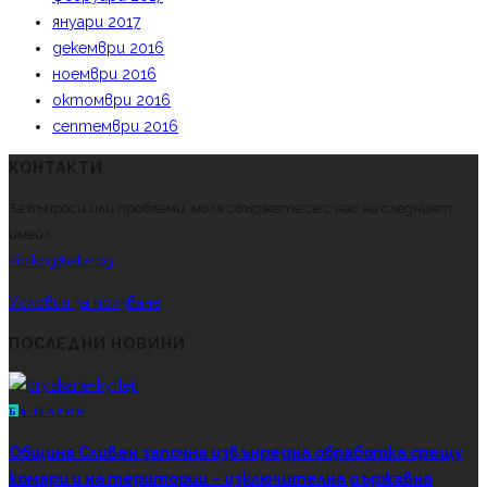
януари 2017
декември 2016
ноември 2016
октомври 2016
септември 2016
КОНТАКТИ
За въпроси или проблеми, моля свържете се с нас на следният
имейл.
kibikbg@abv.bg
Условия за ползване
ПОСЛЕДНИ НОВИНИ
Б
ЪЛГАРИЯ
Община Сливен започна извънредна обработка срещу
комари и на територии – изключителна държавна