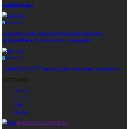
собственост
Б
ЪЛГАРИЯ
Община Сливен решава 50-годишен проблем с
отводняването при блок 24 в „Българка“
Б
ЪЛГАРИЯ
Служба БДС в РУ Твърдица временно няма да работи
КАТЕГОРИИ
LifeStyle
България
Свят
Спорт
НЕПОЗНАТА ХРАНИЛКА