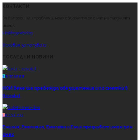
КОНТАКТИ
За въпроси или проблеми, моля свържете се с нас на следният
имейл.
kibikbg@abv.bg
Условия за ползване
ПОСЛЕДНИ НОВИНИ
Б
ЪЛГАРИЯ
НОИ вече ще превежда обезщетения и по сметки в
Revolut
L
IFESTYLE
Емилия, Емилияна, Емилиян и Емил празнуват имен ден
днес