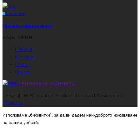
Б
ЪЛГАРИЯ
Опасно горещо днес
КАТЕГОРИИ
LifeStyle
България
Свят
Спорт
НЕПОЗНАТА ХРАНИЛКА
Copyright © 2016 Кибик. All Rights Reserved. Designed by
ITGstudio
Използваме „бисквитки“, за да ви дадем най-доброто изживяване
на нашия уебсайт.