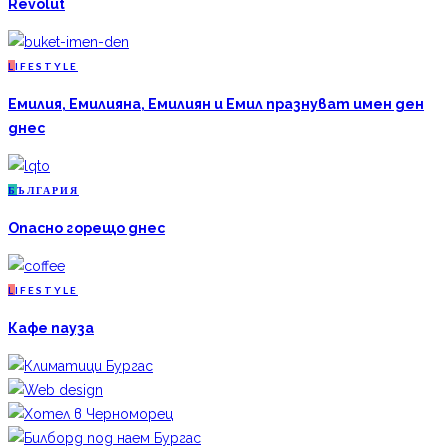
Revolut
L
IFESTYLE
Емилия, Емилияна, Емилиян и Емил празнуват имен ден
днес
Б
ЪЛГАРИЯ
Опасно горещо днес
L
IFESTYLE
Кафе пауза