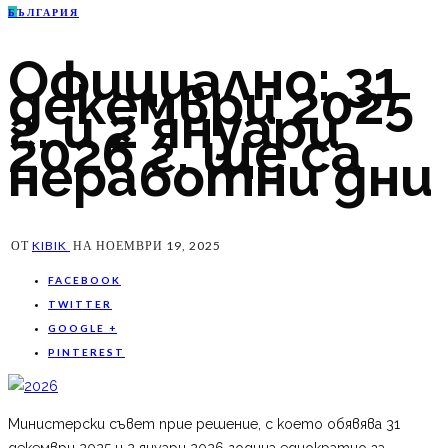
Б
ЪЛГАРИЯ
Официално: 31
декември 2025
г. и 2 януари
2026 г. ще са
неработни дни
ОТ
KIBIK
НА
НОЕМВРИ 19, 2025
FACEBOOK
TWITTER
GOOGLE +
PINTEREST
Министерски съвет прие решение, с което обявява 31
декември 2025 и 2 януари 2026 година еднократно за