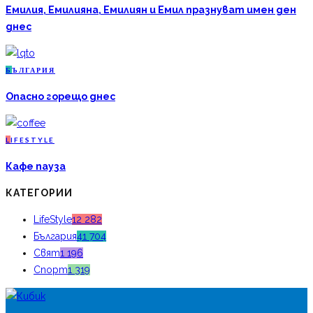
Емилия, Емилияна, Емилиян и Емил празнуват имен ден
днес
Б
ЪЛГАРИЯ
Опасно горещо днес
L
IFESTYLE
Кафе пауза
КАТЕГОРИИ
LifeStyle
12 282
България
41 704
Свят
1 196
Спорт
1 319