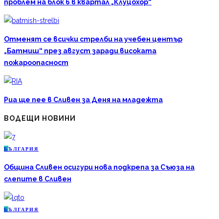
проблем на блок 6 в квартал „Клуцохор“
Отменят се всички стрелби на учебен център
„Батмиш“ през август заради високата
пожароопасност
Риа ще пее в Сливен за Деня на младежта
ВОДЕЩИ НОВИНИ
Б
ЪЛГАРИЯ
Община Сливен осигури нова подкрепа за Съюза на
слепите в Сливен
Б
ЪЛГАРИЯ