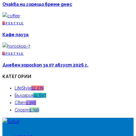
Очаква ни горещо време днес
L
IFESTYLE
Кафе пауза
L
IFESTYLE
Дневен хороскоп за 07 август 2026 г.
КАТЕГОРИИ
LifeStyle
12 279
България
41 697
Свят
1 196
Спорт
1 319