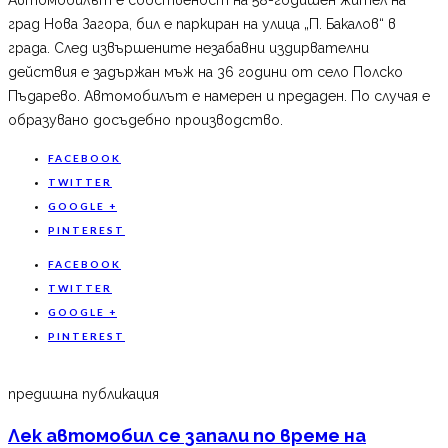
град Нова Загора, бил е паркиран на улица „П. Бакалов“ в
града. След извършените незабавни издирвателни
действия е задържан мъж на 36 години от село Полско
Пъдарево. Автомобилът е намерен и предаден. По случая е
образувано досъдебно производство.
FACEBOOK
TWITTER
GOOGLE +
PINTEREST
FACEBOOK
TWITTER
GOOGLE +
PINTEREST
предишна публикация
Лек автомобил се запали по време на