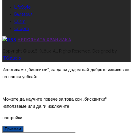
LifeStyle
България
Свят
Спорт
НЕПОЗНАТА ХРАНИЛКА
Copyright © 2016 Кибик. All Rights Reserved. Designed by
ITGstudio
Използваме „бисквитки“, за да ви дадем най-доброто изживяване
на нашия уебсайт.
Можете да научите повече за това кои „бисквитки“
използваме или да ги изключите
настройки
.
Приемам