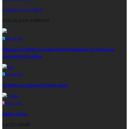
Условия за ползване
ПОСЛЕДНИ НОВИНИ
Б
ЪЛГАРИЯ
Община Сливен осигури нова подкрепа за Съюза на
слепите в Сливен
Б
ЪЛГАРИЯ
Очаква ни горещо време днес
L
IFESTYLE
Кафе пауза
КАТЕГОРИИ