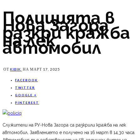
Полицията в
Нова Загора
разкри кражба
на лек
автомобил
ОТ
KIBIK
НА
МАРТ 17, 2025
FACEBOOK
TWITTER
GOOGLE +
PINTEREST
Служители на РУ-Нова Загора са разкрили кражба на лек
автомобил. Заявлението е получено на 16 март в 14,30 часа.
Автомобилът е собственост на 58-годишен жител на