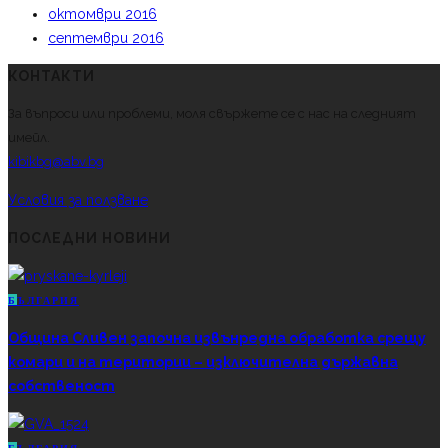
октомври 2016
септември 2016
КОНТАКТИ
За въпроси или проблеми, моля свържете се с нас на следният
имейл.
kibikbg@abv.bg
Условия за ползване
ПОСЛЕДНИ НОВИНИ
Б
ЪЛГАРИЯ
Община Сливен започна извънредна обработка срещу
комари и на територии – изключителна държавна
собственост