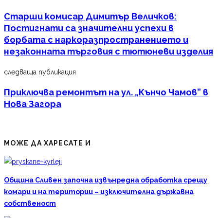
Старши комисар Димитър Величков:
Постигнати са значителни успехи в
борбата с наркоразпространението и
незаконната търговия с тютюневи изделия
следваща публикация
Приключва ремонтът на ул. „Кънчо Чамов” в
Нова Загора
МОЖЕ ДА ХАРЕСАТЕ И
Община Сливен започна извънредна обработка срещу
комари и на територии – изключителна държавна
собственост