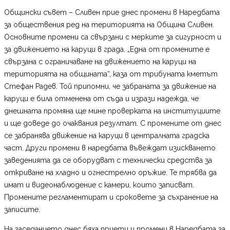
Общински съвет – Сливен прие днес промени в Наредбата
за обществения ред на територията на Община Сливен.
Основните промени са свързани с мерките за сигурност и
за движението на каруци в града. „Една от промените е
свързана с ограничаване на движението на каруци на
територията на общината“, каза от трибуната кметът
Стефан Радев. Той припомни, че забраната за движение на
каруци е била отменена от съда и изрази надежда, че
днешната промяна ще мине проверката на институциите
и ще доведе до очаквания резултат. С промените от днес
се забранява движение на каруци в централната градска
част. Други промени в наредбата въвеждат изискването
заведенията да се оборудват с технически средства за
откриване на хладно и огнестрелно оръжие. Те трябва да
имат и видеонаблюдение с камери, които записват.
Промените регламентират и сроковете за съхранение на
записите.
На заседанието днес бяха приети и промени в Наредбата за