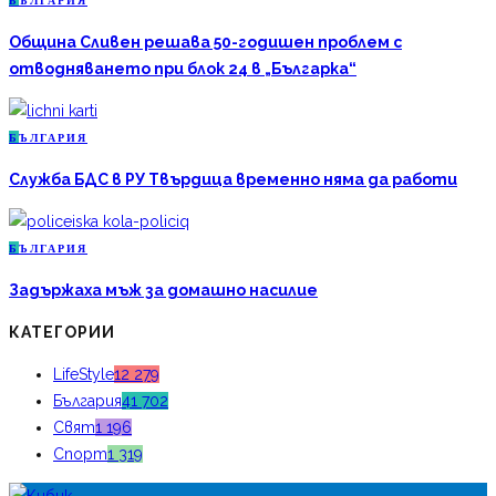
Б
ЪЛГАРИЯ
Община Сливен решава 50-годишен проблем с
отводняването при блок 24 в „Българка“
Б
ЪЛГАРИЯ
Служба БДС в РУ Твърдица временно няма да работи
Б
ЪЛГАРИЯ
Задържаха мъж за домашно насилие
КАТЕГОРИИ
LifeStyle
12 279
България
41 702
Свят
1 196
Спорт
1 319