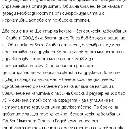
управление на отпадъците в Община Сливен. Те се налагат
заради необходимостта от синхронизацията й с
нормативни актове от по-висока степен.
Две решения за „Център за кожно – венерически заболявания
– Сливен“ ЕООД бяха взети днес. Те са във връзка с решение
на Общински съвет- Сливен от месец декември 2017 г. за
прекратяване на дружеството и заповед от министъра на
здравеопазването от месец април 2018 г. за
прекратяването му. С решение от днес от
дълготрайните материални активи на дружеството се
извади сградата на „Кожно – венерологичен диспансер”.
Едновременно с намалението на капитала се направи и
увеличение на капитала с парична вноска в размер на 102 920
лв. – оценена стойност на сградата – за изплащане на
натрупаните задължения на дружеството. По време на
дебатите за „Център за кожно- венерически заболявания
Сливен“ кметът Стефан Радев коментира от
трибуната,че този център досега щеше да е затвори, ако