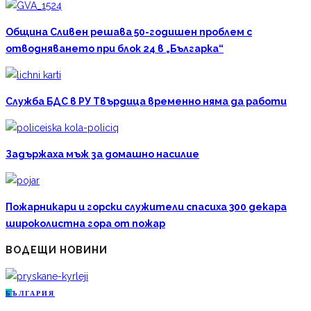
Община Сливен решава 50-годишен проблем с
отводняването при блок 24 в „Българка“
Служба БДС в РУ Твърдица временно няма да работи
Задържаха мъж за домашно насилие
Пожарникари и горски служители спасиха 300 декара
широколистна гора от пожар
ВОДЕЩИ НОВИНИ
Б
ЪЛГАРИЯ