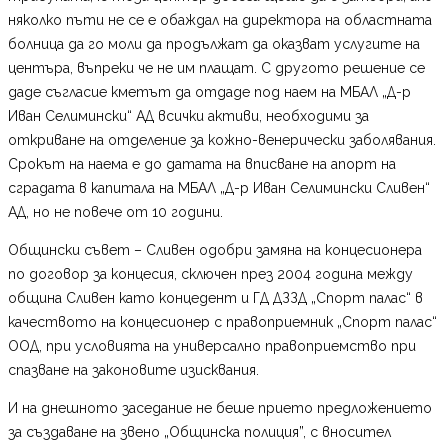
няколко пъти не се е обаждал на директора на областната
болница да го моли да продължат да оказват услугите на
центъра, въпреки че не им плащат. С другото решение се
даде съгласие кметът да отдаде под наем на МБАЛ „Д-р
Иван Селимински“ АД всички активи, необходими за
откриване на отделение за кожно-венерически заболявания.
Срокът на наема е до датата на вписване на апорт на
сградата в капитала на МБАЛ „Д-р Иван Селимински Сливен“
АД, но не повече от 10 години.
Общински съвет – Сливен одобри замяна на концесионера
по договор за концесия, сключен през 2004 година между
община Сливен като концедент и ГД ДЗЗД „Спорт палас“ в
качеството на концесионер с правоприемник „Спорт палас“
ООД, при условията на универсално правоприемство при
спазване на законовите изисквания.
И на днешното заседание не беше прието предложението
за създаване на звено „Общинска полиция”, с вносител