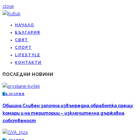
close
НАЧАЛО
БЪЛГАРИЯ
СВЯТ
СПОРТ
LIFESTYLE
КОНТАКТИ
ПОСЛЕДНИ НОВИНИ
Б
ЪЛГАРИЯ
Община Сливен започна извънредна обработка срещу
комари и на територии – изключителна държавна
собственост