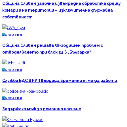
Община Сливен започна извънредна обработка срещу
комари и на територии – изключителна държавна
собственост
Б
ЪЛГАРИЯ
Община Сливен решава 50-годишен проблем с
отводняването при блок 24 в „Българка“
Б
ЪЛГАРИЯ
Служба БДС в РУ Твърдица временно няма да работи
Б
ЪЛГАРИЯ
Задържаха мъж за домашно насилие