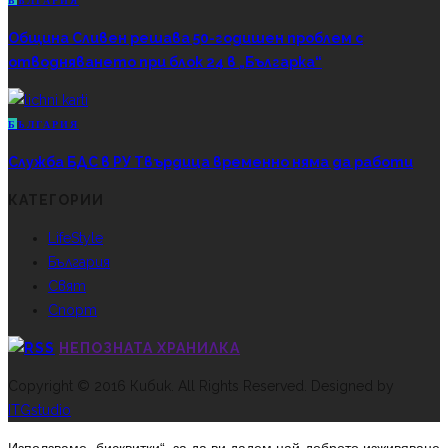
Б
ЪЛГАРИЯ
Община Сливен решава 50-годишен проблем с
отводняването при блок 24 в „Българка“
Б
ЪЛГАРИЯ
Служба БДС в РУ Твърдица временно няма да работи
КАТЕГОРИИ
LifeStyle
България
Свят
Спорт
НЕПОЗНАТА ХРАНИЛКА
Copyright © 2016 Кибик. All Rights Reserved. Designed by
ITGstudio