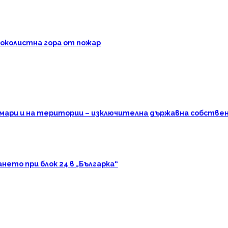
роколистна гора от пожар
омари и на територии – изключителна държавна собстве
ето при блок 24 в „Българка“