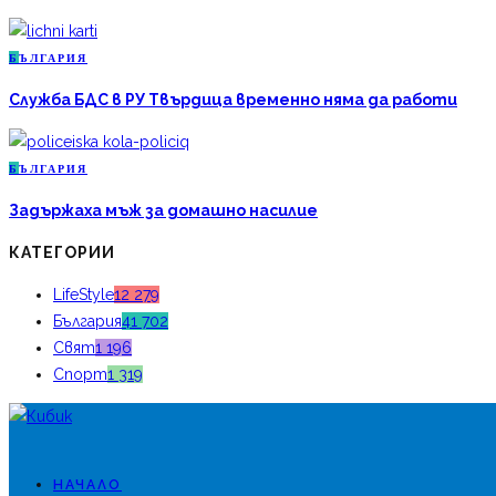
Б
ЪЛГАРИЯ
Служба БДС в РУ Твърдица временно няма да работи
Б
ЪЛГАРИЯ
Задържаха мъж за домашно насилие
КАТЕГОРИИ
LifeStyle
12 279
България
41 702
Свят
1 196
Спорт
1 319
НАЧАЛО