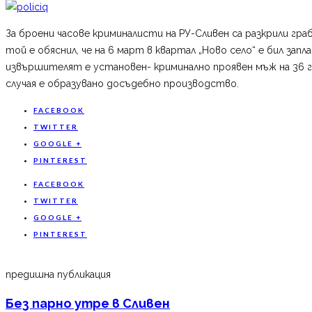
За броени часове криминалисти на РУ-Сливен са разкрили гр
той е обяснил, че на 6 март в квартал „Ново село“ е бил з
извършителят е установен- криминално проявен мъж на 36 го
случая е образувано досъдебно производство.
FACEBOOK
TWITTER
GOOGLE +
PINTEREST
FACEBOOK
TWITTER
GOOGLE +
PINTEREST
предишна публикация
Без парно утре в Сливен