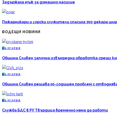
Задържаха мъж за домашно насилие
Пожарникари и горски служители спасиха 300 декара ши
ВОДЕЩИ НОВИНИ
Б
ЪЛГАРИЯ
Община Сливен започна извънредна обработка срещу к
Б
ЪЛГАРИЯ
Община Сливен решава 50-годишен проблем с отводняван
Б
ЪЛГАРИЯ
Служба БДС в РУ Твърдица временно няма да работи