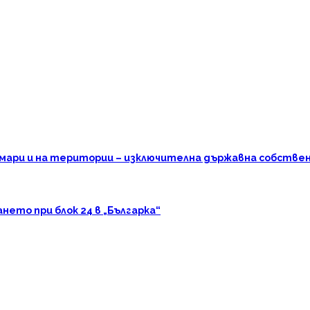
омари и на територии – изключителна държавна собстве
ето при блок 24 в „Българка“