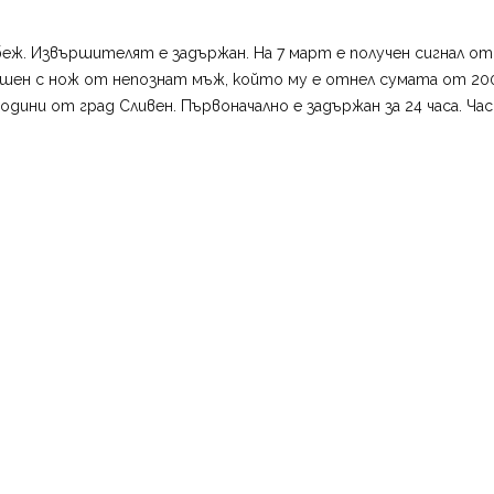
абеж. Извършителят е задържан. На 7 март е получен сигнал о
аплашен с нож от непознат мъж, който му е отнел сумата от 2
дини от град Сливен. Първоначално е задържан за 24 часа. Ч