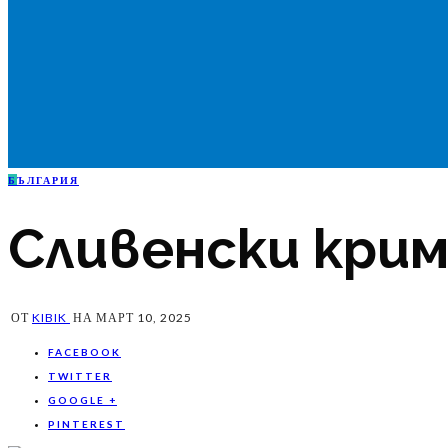
Б
ЪЛГАРИЯ
Сливенски кри
ОТ
KIBIK
НА
МАРТ 10, 2025
FACEBOOK
TWITTER
GOOGLE +
PINTEREST