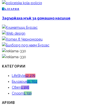
Б
ЪЛГАРИЯ
Задържаха мъж за домашно насилие
КАТЕГОРИИ
LifeStyle
12 279
България
41 702
Свят
1 196
Спорт
1 319
АРХИВ