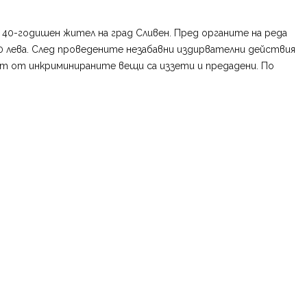
т 40-годишен жител на град Сливен. Пред органите на реда
00 лева. След проведените незабавни издирвателни действия
аст от инкриминираните вещи са иззети и предадени. По