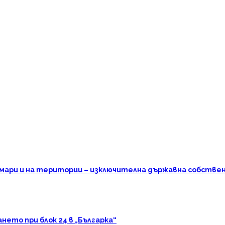
омари и на територии – изключителна държавна собстве
ето при блок 24 в „Българка“