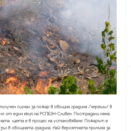
 е получен сигнал за пожар в овощна градина /череши/ в
о от един екип на РСПБЗН-Сливен. Пострадали няма.
ената щета е в процес на установяване. Пожарът е
лязъл в овощната градина. Най-вероятната причина за