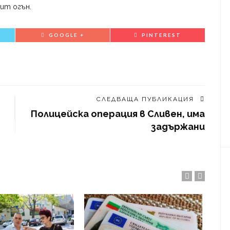
ит огън.
GOOGLE +
PINTEREST
СЛЕДВАЩА ПУБЛИКАЦИЯ
Полицейска операция в Сливен, има
задържани
Зад
нас