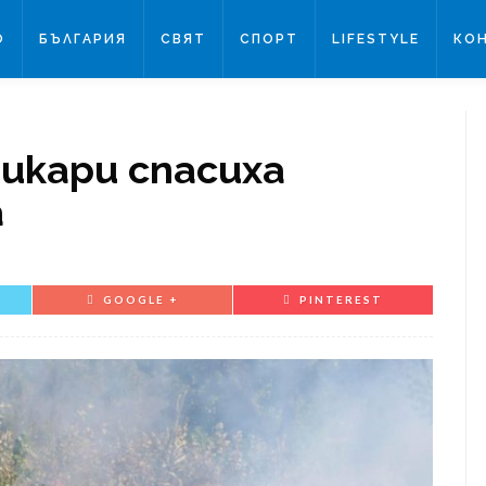
О
БЪЛГАРИЯ
СВЯТ
СПОРТ
LIFESTYLE
КО
икари спасиха
а
GOOGLE +
PINTEREST