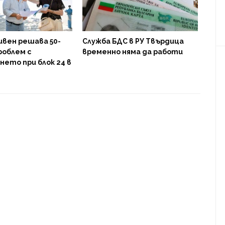
ивен решава 50-
Служба БДС в РУ Твърдица
роблем с
временно няма да работи
ето при блок 24 в