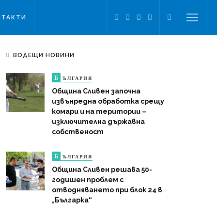
НТАКТИ
ВОДЕЩИ НОВИНИ
Б
ЪЛГАРИЯ
Община Сливен започна
извънредна обработка срещу
комари и на територии –
изключителна държавна
собственост
Б
ЪЛГАРИЯ
Община Сливен решава 50-
годишен проблем с
отводняването при блок 24 в
„Българка“