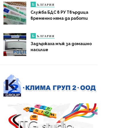
Б
ЪЛГАРИЯ
Служба БДС в РУ Твърдица
временно няма да работи
Б
ЪЛГАРИЯ
Задържаха мъж за домашно
насилие