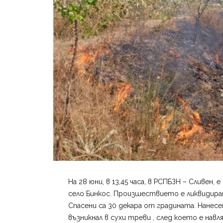
На 28 юни, в 13,45 часа, в РСПБЗН – Сливен,
село Бинкос. Произшествието е ликвидиран
Спасени са 30 декара от градината. Нанес
възникнал в сухи треви , след което е нав