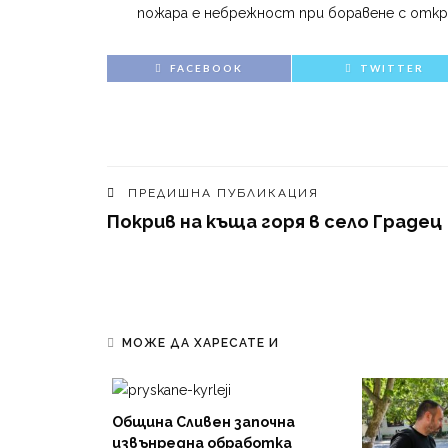
пожара е небрежност при боравене с откр
FACEBOOK
TWITTER
ПРЕДИШНА ПУБЛИКАЦИЯ
Покрив на къща горя в село Градец
МОЖЕ ДА ХАРЕСАТЕ И
рски
Община Сливен започна
а 300
извънредна обработка