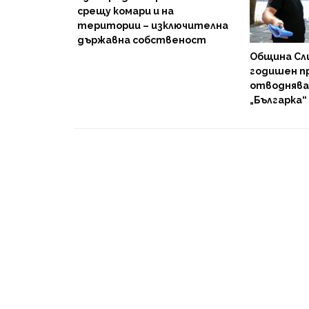
стна гора
срещу комари и на
територии – изключителна
държавна собственост
Община Сл
годишен п
отводняван
„Българка“