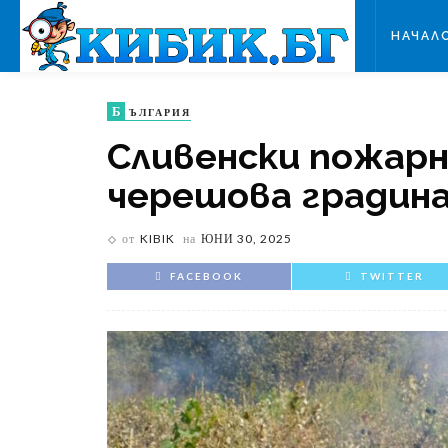
НАЧАЛ
Б
ЪЛГАРИЯ
Сливенски пожарн
черешова градин
от
KIBIK
на
ЮНИ 30, 2025
FACEBOOK
TWITTER