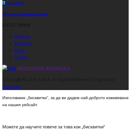
Б
ЪЛГАРИЯ
Опасно горещо днес
КАТЕГОРИИ
LifeStyle
България
Свят
Спорт
НЕПОЗНАТА ХРАНИЛКА
Copyright © 2016 Кибик. All Rights Reserved. Designed by
ITGstudio
Използваме „бисквитки“, за да ви дадем най-доброто изживяване
на нашия уебсайт.
Можете да научите повече за това кои „бисквитки“