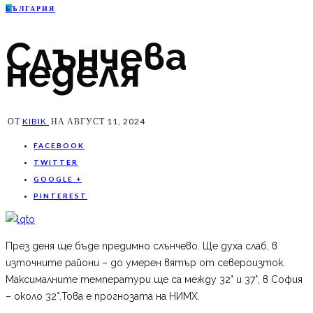
Б
ЪЛГАРИЯ
Слънчева
неделя
ОТ
KIBIK
НА
АВГУСТ 11, 2024
FACEBOOK
TWITTER
GOOGLE +
PINTEREST
През деня ще бъде предимно слънчево. Ще духа слаб, в
източните райони – до умерен вятър от североизток.
Максималните температури ще са между 32° и 37°, в София
– около 32°.Това е прогнозата на НИМХ.