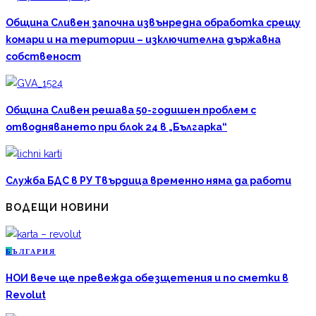
Община Сливен започна извънредна обработка срещу
комари и на територии – изключителна държавна
собственост
Община Сливен решава 50-годишен проблем с
отводняването при блок 24 в „Българка“
Служба БДС в РУ Твърдица временно няма да работи
ВОДЕЩИ НОВИНИ
Б
ЪЛГАРИЯ
НОИ вече ще превежда обезщетения и по сметки в
Revolut