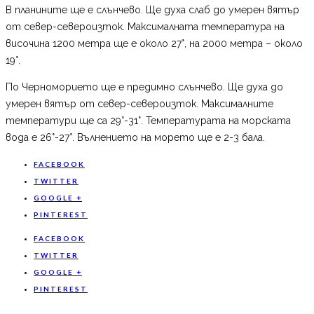
В планините ще е слънчево. Ще духа слаб до умерен вятър
от север-североизток. Максималната температура на
височина 1200 метра ще е около 27°, на 2000 метра – около
19°.
По Черноморието ще е предимно слънчево. Ще духа до
умерен вятър от север-североизток. Максималните
температури ще са 29°-31°. Температурата на морската
вода е 26°-27°. Вълнението на морето ще е 2-3 бала.
FACEBOOK
TWITTER
GOOGLE +
PINTEREST
FACEBOOK
TWITTER
GOOGLE +
PINTEREST