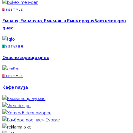
L
IFESTYLE
Емилия, Емилияна, Емилиян и Емил празнуват имен ден
днес
Б
ЪЛГАРИЯ
Опасно горещо днес
L
IFESTYLE
Кафе пауза