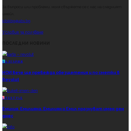
За въпроси или проблеми, моля свържете се с нас на следният
имейл.
kibikbg@abv.bg
Условия за ползване
ПОСЛЕДНИ НОВИНИ
Б
ЪЛГАРИЯ
НОИ вече ще превежда обезщетения и по сметки в
Revolut
L
IFESTYLE
Емилия, Емилияна, Емилиян и Емил празнуват имен ден
днес