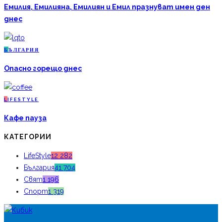
Емилия, Емилияна, Емилиян и Емил празнуват имен ден
днес
Б
ЪЛГАРИЯ
Опасно горещо днес
L
IFESTYLE
Кафе пауза
КАТЕГОРИИ
LifeStyle
12 282
България
41 704
Свят
1 196
Спорт
1 319