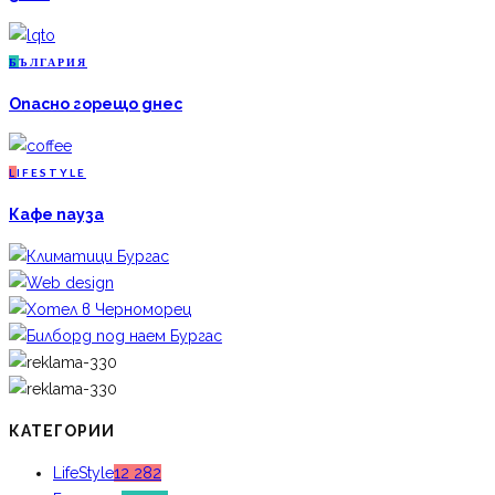
Б
ЪЛГАРИЯ
Опасно горещо днес
L
IFESTYLE
Кафе пауза
КАТЕГОРИИ
LifeStyle
12 282