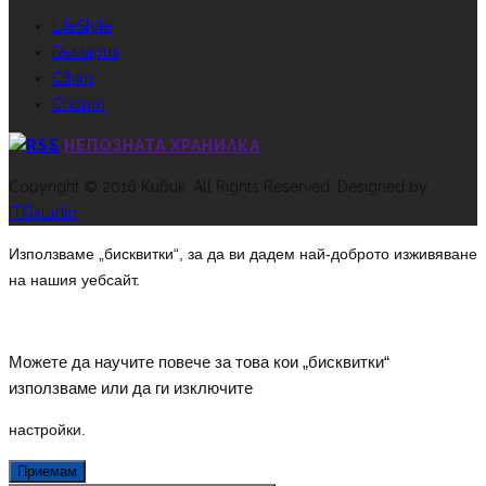
LifeStyle
България
Свят
Спорт
НЕПОЗНАТА ХРАНИЛКА
Copyright © 2016 Кибик. All Rights Reserved. Designed by
ITGstudio
Използваме „бисквитки“, за да ви дадем най-доброто изживяване
на нашия уебсайт.
Можете да научите повече за това кои „бисквитки“
използваме или да ги изключите
настройки
.
Приемам