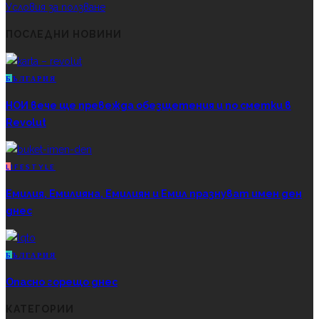
Условия за ползване
ПОСЛЕДНИ НОВИНИ
Б
ЪЛГАРИЯ
НОИ вече ще превежда обезщетения и по сметки в
Revolut
L
IFESTYLE
Емилия, Емилияна, Емилиян и Емил празнуват имен ден
днес
Б
ЪЛГАРИЯ
Опасно горещо днес
КАТЕГОРИИ