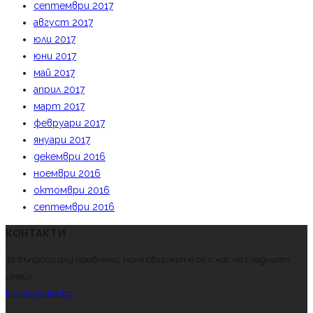
септември 2017
август 2017
юли 2017
юни 2017
май 2017
април 2017
март 2017
февруари 2017
януари 2017
декември 2016
ноември 2016
октомври 2016
септември 2016
КОНТАКТИ
За въпроси или проблеми, моля свържете се с нас на следният
имейл.
kibikbg@abv.bg