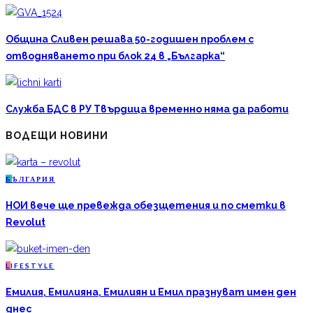
Община Сливен решава 50-годишен проблем с
отводняването при блок 24 в „Българка“
Служба БДС в РУ Твърдица временно няма да работи
ВОДЕЩИ НОВИНИ
Б
ЪЛГАРИЯ
НОИ вече ще превежда обезщетения и по сметки в
Revolut
L
IFESTYLE
Емилия, Емилияна, Емилиян и Емил празнуват имен ден
днес