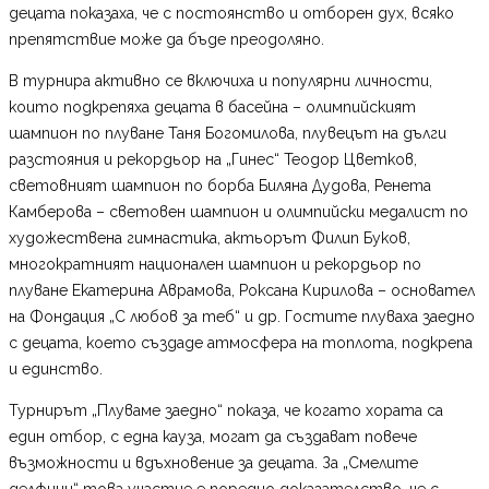
децата показаха, че с постоянство и отборен дух, всяко
препятствие може да бъде преодоляно.
В турнира активно се включиха и популярни личности,
които подкрепяха децата в басейна – олимпийският
шампион по плуване Таня Богомилова, плувецът на дълги
разстояния и рекордьор на „Гинес“ Теодор Цветков,
световният шампион по борба Биляна Дудова, Ренета
Камберова – световен шампион и олимпийски медалист по
художествена гимнастика, актьорът Филип Буков,
многократният национален шампион и рекордьор по
плуване Екатерина Аврамова, Роксана Кирилова – основател
на Фондация „С любов за теб“ и др. Гостите плуваха заедно
с децата, което създаде атмосфера на топлота, подкрепа
и единство.
Турнирът „Плуваме заедно“ показа, че когато хората са
един отбор, с една кауза, могат да създават повече
възможности и вдъхновение за децата. За „Смелите
делфини“ това участие е поредно доказателство, че с