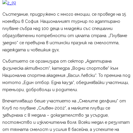
Състезание, придружено с много емоции, се проведе на 15
ноември в София. Националният турнир по адаптирано
плуване събра над 100 деца и младежи със специални
образователни потребности от цялата страна. „Плуваме
заедно“ се превърна в истински празник на смелостта,
надеждата и човешкия дух.
Събитието се организира от сектор „Адаптирана
физическа активност“, катедра „Водни спортове“ към
Национална спортна академия „Васил Левски“. То премина под
мотото „Един отбор. Една кауза“, обединявайки участници,
треньори, доброволци и родители.
Впечатляващо беше участието на „Смелите делфини“ от
Клуб по плуване „Сливен-2002“, а малките плувци се
завърнаха с 8 медала – доказателство за усърдие,
постоянство и изключителна воля. Всеки медал е резултат
от тяхната смелост и усилия в басейна, а успехите на