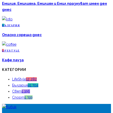
Емилия, Емилияна, Емилиян и Емил празнуват имен ден
днес
Б
ЪЛГАРИЯ
Опасно горещо днес
L
IFESTYLE
Кафе пауза
КАТЕГОРИИ
LifeStyle
12 282
България
41 704
Свят
1 196
Спорт
1 319