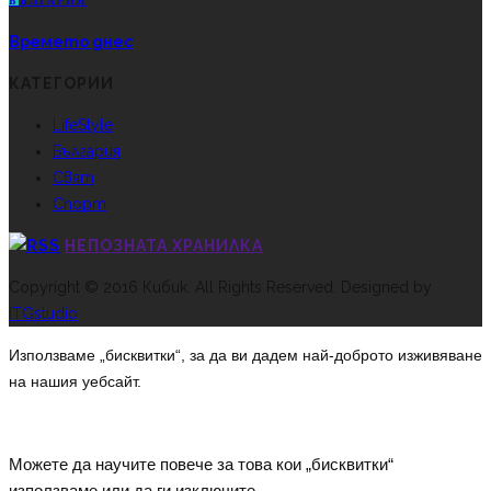
Б
ЪЛГАРИЯ
Времето днес
КАТЕГОРИИ
LifeStyle
България
Свят
Спорт
НЕПОЗНАТА ХРАНИЛКА
Copyright © 2016 Кибик. All Rights Reserved. Designed by
ITGstudio
Използваме „бисквитки“, за да ви дадем най-доброто изживяване
на нашия уебсайт.
Можете да научите повече за това кои „бисквитки“