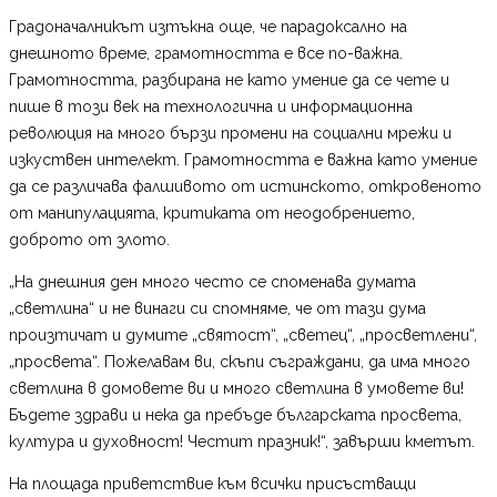
Градоначалникът изтъкна още, че парадоксално на
днешното време, грамотността е все по-важна.
Грамотността, разбирана не като умение да се чете и
пише в този век на технологична и информационна
революция на много бързи промени на социални мрежи и
изкуствен интелект. Грамотността е важна като умение
да се различава фалшивото от истинското, откровеното
от манипулацията, критиката от неодобрението,
доброто от злото.
„На днешния ден много често се споменава думата
„светлина“ и не винаги си спомняме, че от тази дума
произтичат и думите „святост“, „светец“, „просветлени“,
„просвета“. Пожелавам ви, скъпи съграждани, да има много
светлина в домовете ви и много светлина в умовете ви!
Бъдете здрави и нека да пребъде българската просвета,
култура и духовност! Честит празник!“, завърши кметът.
На площада приветствие към всички присъстващи