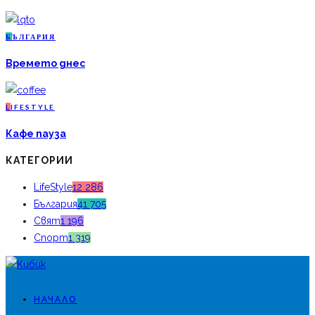
Б
ЪЛГАРИЯ
Времето днес
L
IFESTYLE
Кафе пауза
КАТЕГОРИИ
LifeStyle
12 286
България
41 705
Свят
1 196
Спорт
1 319
НАЧАЛО