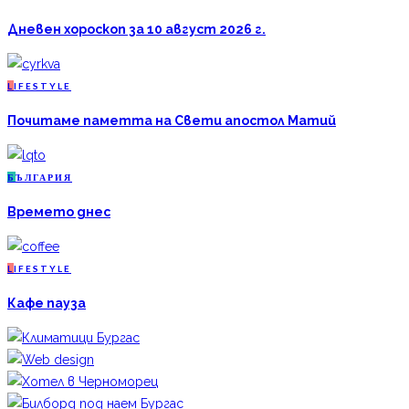
Дневен хороскоп за 10 август 2026 г.
L
IFESTYLE
Почитаме паметта на Свети апостол Матий
Б
ЪЛГАРИЯ
Времето днес
L
IFESTYLE
Кафе пауза