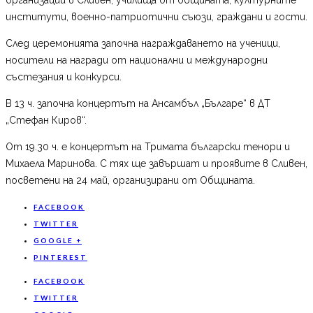
институти, военно-патриотични съюзи, граждани и гости.
След церемонията започна награждаването на ученици,
носители на награди от национални и международни
състезания и конкурси.
В 13 ч. започна концертът на Ансамбъл „Българе“ в ДТ
„Стефан Киров“.
От 19.30 ч. е концертът на Тримата български тенори и
Михаела Маринова. С тях ще завършат и проявите в Сливен,
посветени на 24 май, организирани от Общината.
FACEBOOK
TWITTER
GOOGLE +
PINTEREST
FACEBOOK
TWITTER