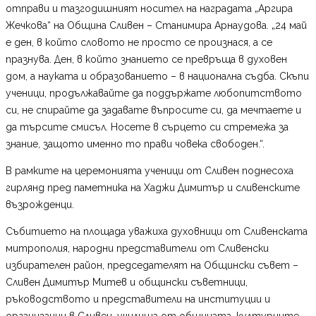
отправи и тазгодишният носител на наградата „Аргира
Жечкова“ на Община Сливен – Станимира Арнаудова. „24 май
е ден, в който словото не просто се произнася, а се
празнува. Ден, в който знанието се превръща в духовен
дом, а науката и образованието – в национална съдба. Скъпи
ученици, продължавайте да поддържате любопитството
си, не спирайте да задавате въпросите си, да мечтаете и
да търсите смисъл. Носете в сърцето си стремежа за
знание, защото именно то прави човека свободен.“.
В рамките на церемонията ученици от Сливен поднесоха
гирлянд пред паметника на Хаджи Димитър и сливенските
възрожденци.
Събитието на площада уважиха духовници от Сливенската
митрополия, народни представители от Сливенски
избирателен район, председателят на Общински съвет –
Сливен Димитър Митев и общински съветници,
ръководството и представители на институции и
организации в Сливен, училища от общината, културните