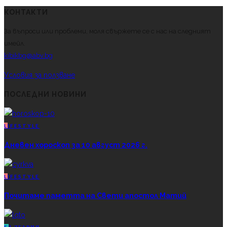
КОНТАКТИ
За въпроси или проблеми, моля свържете се с нас на следният
имейл.
kibikbg@abv.bg
Условия за ползване
ПОСЛЕДНИ НОВИНИ
L
IFESTYLE
Дневен хороскоп за 10 август 2026 г.
L
IFESTYLE
Почитаме паметта на Свети апостол Матий