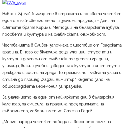
Навръх 24 май българите в страната и по света честват
един от най-светлите ни и значими празници – Деня на
светите братя Кирил и Методий, на българската азбука,
просвета и култура и на славянската книжовност.
Честванията в Сливен започнаха с шествие от Градската
градина. В него се включиха деца, ученици, студенти и
културни деятели от сливенските детски градини,
училища, висши учебни заведения и културни институти,
граждани и гости на града. То премина по Главната улица и
стигна до площад „Хаджи Димитър“, където започна
общоградската церемония за празника.
За значението на един от най-ярките дни в българския
календар, за смисъла на празника през призмата на
съвремието, говори кметът Стефан Радев.
„Много народи честват победи на военното поле, на