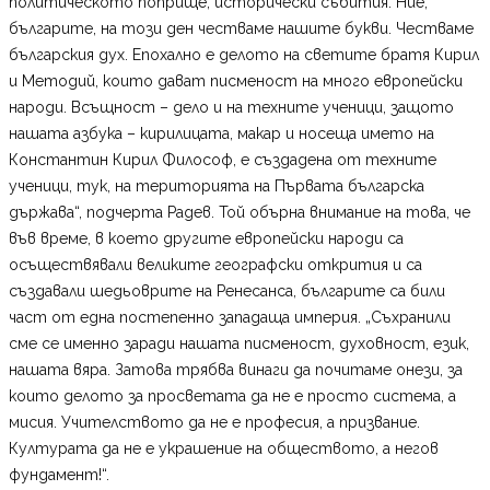
политическото поприще, исторически събития. Ние,
българите, на този ден честваме нашите букви. Честваме
българския дух. Епохално е делото на светите братя Кирил
и Методий, които дават писменост на много европейски
народи. Всъщност – дело и на техните ученици, защото
нашата азбука – кирилицата, макар и носеща името на
Константин Кирил Философ, е създадена от техните
ученици, тук, на територията на Първата българска
държава“, подчерта Радев. Той обърна внимание на това, че
във време, в което другите европейски народи са
осъществявали великите географски открития и са
създавали шедьоврите на Ренесанса, българите са били
част от една постепенно западаща империя. „Съхранили
сме се именно заради нашата писменост, духовност, език,
нашата вяра. Затова трябва винаги да почитаме онези, за
които делото за просветата да не е просто система, а
мисия. Учителството да не е професия, а призвание.
Културата да не е украшение на обществото, а негов
фундамент!“.