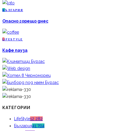
Б
ЪЛГАРИЯ
Опасно горещо днес
L
IFESTYLE
Кафе пауза
КАТЕГОРИИ
LifeStyle
12 282
България
41 704