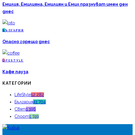
Емилия, Емилияна, Емилиян и Емил празнуват имен ден
днес
Б
ЪЛГАРИЯ
Опасно горещо днес
L
IFESTYLE
Кафе пауза
КАТЕГОРИИ
LifeStyle
12 282
България
41 704
Свят
1 196
Спорт
1 319