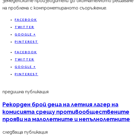
земеделските производители до окончателното решаване
на проблема с компрометираното съоръжение.
FACEBOOK
TWITTER
GOOGLE +
PINTEREST
FACEBOOK
TWITTER
GOOGLE +
PINTEREST
предишна публикация
Рекорден брой деца на летния лагер на
комисията срещу противообществените
прояви на малолетните и непълнолетните
следваща публикация