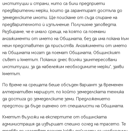
институции и страни, нито са били предприети
предварителни мерки, които да гарантират достъпа до
земеделските имоти. Ще поискаме от съда спиране на
предварителното ѝ изпълнение. Получихме заповедта.
Разбираме, че е имало среща, на която са поемани
ангажименти от името на Общината, без да има покана към
неин представител да присъства. Ангажименти от името
на Общината могат да поемат Общината, Общинският
съвет и кметът. Поканих днес всички заинтересовани
институции, за да набележим необходимите мерки“, заяви
кметът.
По време на срещата беше обсъден вариант за временен
алтернативен маршрут, по който земеделската техника
да достига до земеделските земи. Предложението
предстои да бъде оценено от специалисти на Общината.
Кметът възложи на експертите от общинската
администрация да извършат спешно оглед на трасето. Те
трябва да изготвят разчет какви дейности са необходими,