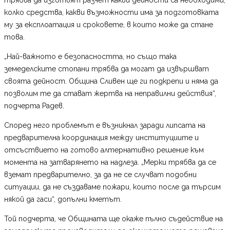
колко средства, какви възможности има за подготовката
му за експлоатация и сроковете, в които може да стане
това.
„Най-важното е безопасността, но също така
земеделските стопани трябва да могат да извършват
своята дейност. Община Сливен ще ги подкрепи и няма да
позволим те да стават жертва на неправилни действия“,
подчерта Радев.
Според него проблемът е възникнал заради липсата на
предварителна координация между институциите и
отсъствието на готово алтернативно решение към
момента на затварянето на надлеза. „Мерки трябва да се
вземат предварително, за да не се случват подобни
ситуации, да не създаваме пожари, които после да търсим
някой да гаси“, допълни кметът.
Той подчерта, че Общината ще окаже пълно съдействие на