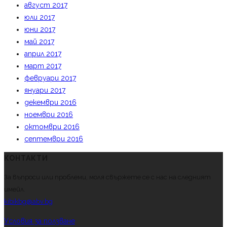
август 2017
юли 2017
юни 2017
май 2017
април 2017
март 2017
февруари 2017
януари 2017
декември 2016
ноември 2016
октомври 2016
септември 2016
КОНТАКТИ
За въпроси или проблеми, моля свържете се с нас на следният
имейл.
kibikbg@abv.bg
Условия за ползване