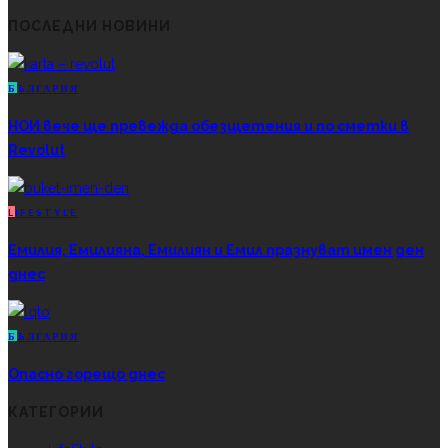
ПОСЛЕДНИ НОВИНИ
Б
ЪЛГАРИЯ
НОИ вече ще превежда обезщетения и по сметки в
Revolut
L
IFESTYLE
Емилия, Емилияна, Емилиян и Емил празнуват имен ден
днес
Б
ЪЛГАРИЯ
Опасно горещо днес
КАТЕГОРИИ