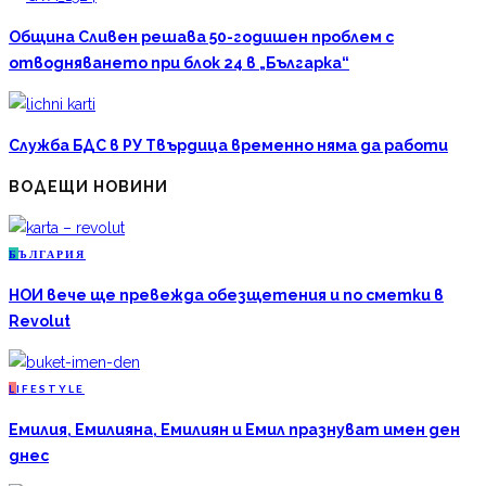
Община Сливен решава 50-годишен проблем с
отводняването при блок 24 в „Българка“
Служба БДС в РУ Твърдица временно няма да работи
ВОДЕЩИ НОВИНИ
Б
ЪЛГАРИЯ
НОИ вече ще превежда обезщетения и по сметки в
Revolut
L
IFESTYLE
Емилия, Емилияна, Емилиян и Емил празнуват имен ден
днес