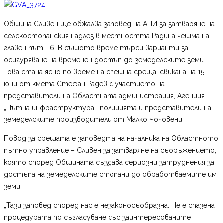
Община Сливен ще обжалва заповед на АПИ за затваряне на
селскостопанския надлез в местността Радина чешма на
главен път I-6. В същото време търси варианти за
осигуряване на временен достъп до земеделските земи.
Това стана ясно по време на спешна среща, свикана на 15
юни от кмета Стефан Радев с участието на
представители на Областната администрация, Агенция
„Пътна инфраструктура“, полицията и представители на
земеделските производители от Малко Чочовени.
Повод за срещата е заповедта на началника на Областното
пътно управление – Сливен за затваряне на съоръжението,
която според Общината създава сериозни затруднения за
достъпа на земеделските стопани до обработваемите им
земи.
„Тази заповед според нас е незаконосъобразна. Не е спазена
процедурата по съгласуване със заинтересованите