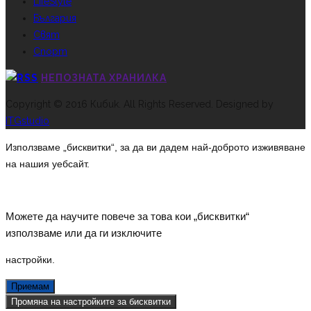
LifeStyle
България
Свят
Спорт
НЕПОЗНАТА ХРАНИЛКА
Copyright © 2016 Кибик. All Rights Reserved. Designed by
ITGstudio
Използваме „бисквитки“, за да ви дадем най-доброто изживяване
на нашия уебсайт.
Можете да научите повече за това кои „бисквитки“
използваме или да ги изключите
настройки
.
Приемам
Промяна на настройките за бисквитки