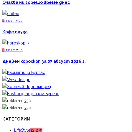
Очаква ни горещо време днес
L
IFESTYLE
Кафе пауза
L
IFESTYLE
Дневен хороскоп за 07 август 2026 г.
КАТЕГОРИИ
LifeStyle
12 279