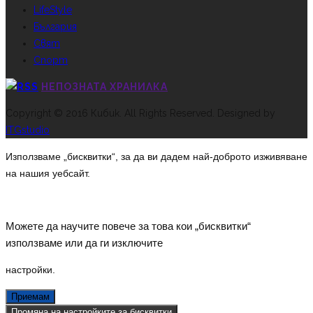
LifeStyle
България
Свят
Спорт
НЕПОЗНАТА ХРАНИЛКА
Copyright © 2016 Кибик. All Rights Reserved. Designed by
ITGstudio
Използваме „бисквитки“, за да ви дадем най-доброто изживяване
на нашия уебсайт.
Можете да научите повече за това кои „бисквитки“
използваме или да ги изключите
настройки
.
Приемам
Промяна на настройките за бисквитки