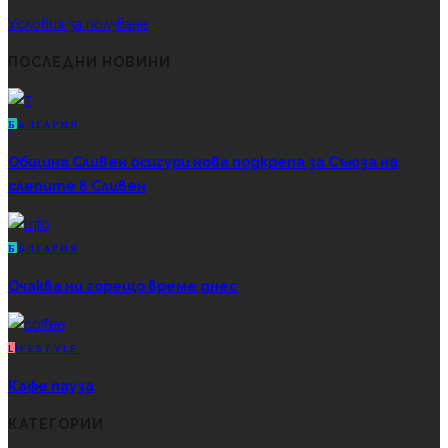
Условия за ползване
ПОСЛЕДНИ НОВИНИ
Б
ЪЛГАРИЯ
Община Сливен осигури нова подкрепа за Съюза на
слепите в Сливен
Б
ЪЛГАРИЯ
Очаква ни горещо време днес
L
IFESTYLE
Кафе пауза
КАТЕГОРИИ