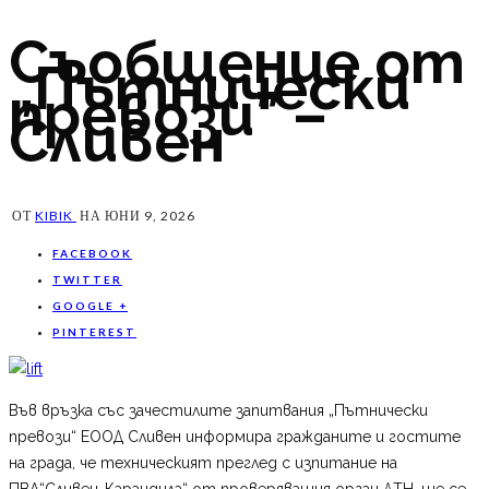
Съобщение от
„Пътнически
превози” –
Сливен
ОТ
KIBIK
НА
ЮНИ 9, 2026
FACEBOOK
TWITTER
GOOGLE +
PINTEREST
Във връзка със зачестилите запитвания „Пътнически
превози“ ЕООД Сливен информира гражданите и гостите
на града, че техническият преглед с изпитание на
ПВЛ“Сливен-Карандила“ от проверяващия орган ДТН, ще се