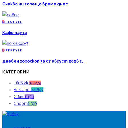
Очаква ни горещо време днес
L
IFESTYLE
Кафе пауза
L
IFESTYLE
Дневен хороскоп за 07 август 2026 г.
КАТЕГОРИИ
LifeStyle
12 279
България
41 697
Свят
1 196
Спорт
1 319