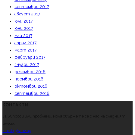
септември 2017
август 2017
юли 2017
юни 2017
май 2017
април 2017
март 2017
февруари 2017
януари 2017
декември 2016
ноември 2016
октомври 2016
септември 2016
КОНТАКТИ
За въпроси или проблеми, моля свържете се с нас на следният
имейл.
kibikbg@abv.bg