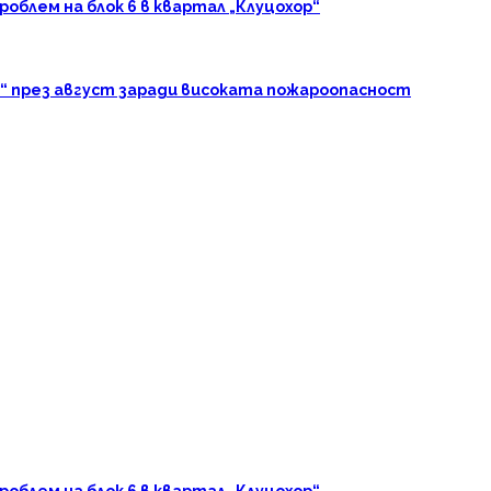
блем на блок 6 в квартал „Клуцохор“
“ през август заради високата пожароопасност
блем на блок 6 в квартал „Клуцохор“