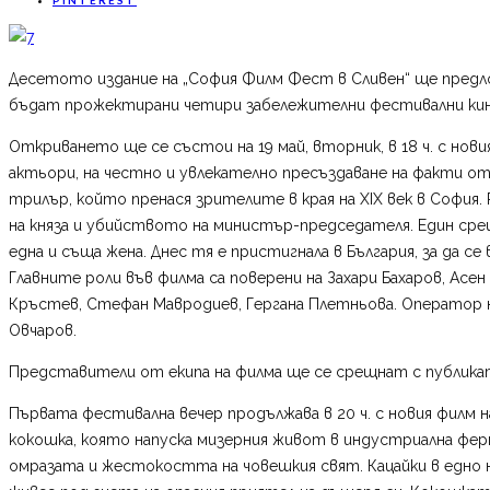
Десетото издание на „София Филм Фест в Сливен“ ще предлож
бъдат прожектирани четири забележителни фестивални ки
Откриването ще се състои на 19 май, вторник, в 18 ч. с нов
актьори, на честно и увлекателно пресъздаване на факти о
трилър, който пренася зрителите в края на XIX век в София
на княза и убийството на министър-председателя. Един сре
една и съща жена. Днес тя е пристигнала в България, за да 
Главните роли във филма са поверени на Захари Бахаров, Асе
Кръстев, Стефан Мавродиев, Гергана Плетньова. Оператор
Овчаров.
Представители от екипа на филма ще се срещнат с публиката
Първата фестивална вечер продължава в 20 ч. с новия филм 
кокошка, която напуска мизерния живот в индустриална фер
омразата и жестокостта на човешкия свят. Кацайки в едно 