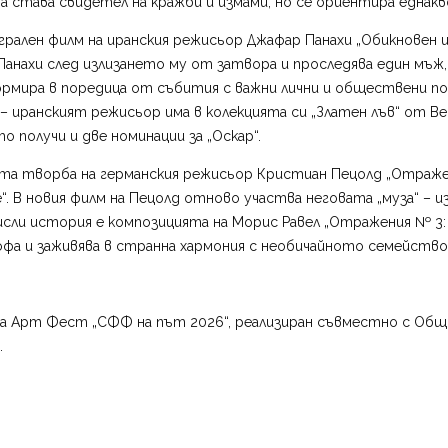
а става свидетел на кражби и измами, но се ориентира еднакв
я игрален филм на иранския режисьор Джафар Панахи „Обикновен
Панахи след излизането му от затвора и проследява един мъж
мира в поредица от събития с важни лични и обществени пос
иранският режисьор има в колекцията си „Златен лъв“ от Венеци
йто получи и две номинации за „Оскар“.
ата творба на германския режисьор Кристиан Пецолд „Отраже
. В новия филм на Пецолд отново участва неговата „муза“ – и
мисли история е композицията на Морис Равел „Отражения № 3:
фа и заживява в странна хармония с необичайното семейство 
а Арт Фест „СФФ на път 2026“, реализиран съвместно с Общи
.