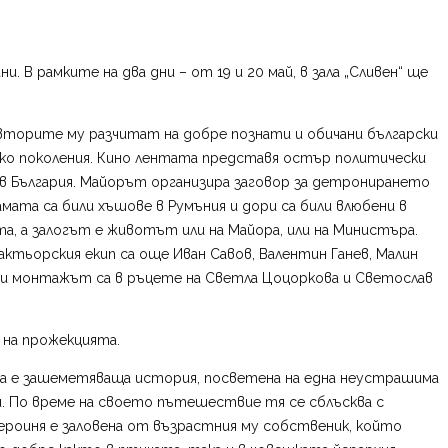
В рамките на два дни – от 19 и 20 май, в зала „Сливен“ ще
 Авторите му разчитат на добре познати и обичани български
лко поколения. Кино лентата представя остър политически
 в България. Майорът организира заговор за детронирането
ата са били хъшове в Румъния и дори са били влюбени в
рта, а залогът е животът или на Майора, или на Министъра.
 актьорския екип са още Иван Савов, Валентин Ганев, Малин
 и монтажът са в ръцете на Светла Цоцоркова и Светослав
 на прожекцията.
Това е зашеметяваща история, посветена на една неустрашима
и. По време на своето пътешествие тя се сблъсква с
ероиня е заловена от възрастния му собственик, който