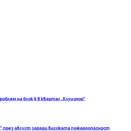
блем на блок 6 в квартал „Клуцохор“
“ през август заради високата пожароопасност