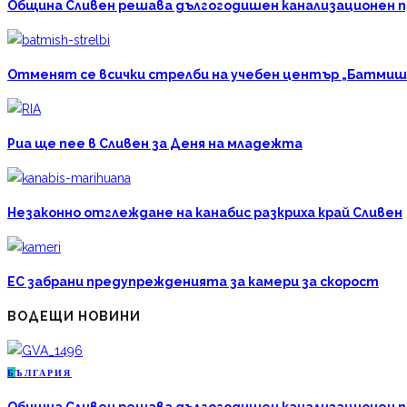
Община Сливен решава дългогодишен канализационен про
Отменят се всички стрелби на учебен център „Батмиш
Риа ще пее в Сливен за Деня на младежта
Незаконно отглеждане на канабис разкриха край Сливен
ЕС забрани предупрежденията за камери за скорост
ВОДЕЩИ НОВИНИ
Б
ЪЛГАРИЯ
Община Сливен решава дългогодишен канализационен про