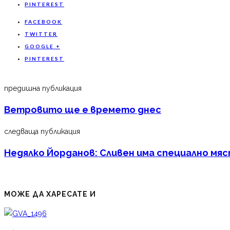
PINTEREST
FACEBOOK
TWITTER
GOOGLE +
PINTEREST
предишна публикация
Ветровито ще е времето днес
следваща публикация
Недялко Йорданов: Сливен има специално мя
МОЖЕ ДА ХАРЕСАТЕ И