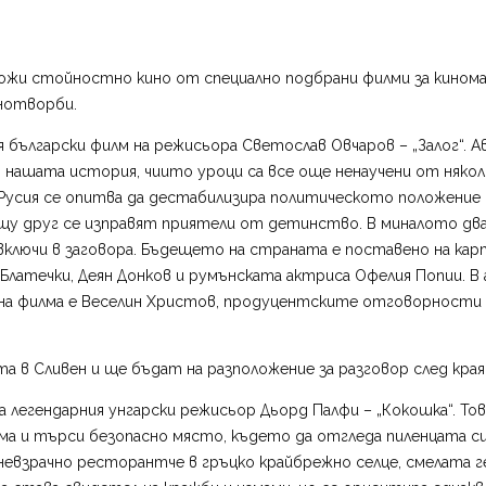
и стойностно кино от специално подбрани филми за киномани. 
нотворби.
ия български филм на режисьора Светослав Овчаров – „Залог“.
т нашата история, чиито уроци са все още ненаучени от няко
. Русия се опитва да дестабилизира политическото положение
щу друг се изправят приятели от детинство. В миналото двам
се включи в заговора. Бъдещето на страната е поставено на ка
н Блатечки, Деян Донков и румънската актриса Офелия Попии. В
 на филма е Веселин Христов, продуцентските отговорности
 в Сливен и ще бъдат на разположение за разговор след края
на легендарния унгарски режисьор Дьорд Палфи – „Кокошка“. 
ма и търси безопасно място, където да отгледа пиленцата с
невзрачно ресторантче в гръцко крайбрежно селце, смелата г