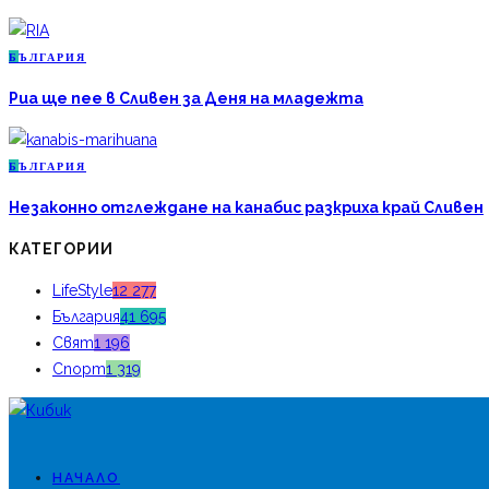
Б
ЪЛГАРИЯ
Риа ще пее в Сливен за Деня на младежта
Б
ЪЛГАРИЯ
Незаконно отглеждане на канабис разкриха край Сливен
КАТЕГОРИИ
LifeStyle
12 277
България
41 695
Свят
1 196
Спорт
1 319
НАЧАЛО