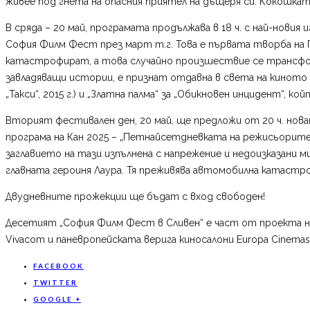
живее под гнета на опасния приятел на дъщеря си. Кокошкат
В сряда – 20 май, програмата продължава в 18 ч. с най-нови
София Филм Фест през март т.г. Това е първата творба на 
катастрофират, а това случайно произшествие се трансфор
завладяващи истории, е признат отдавна в света на киното – 
„Такси“, 2015 г.) и „Златна палма“ за „Обикновен инцидент“, ко
Вторият фестивален ден, 20 май, ще предложи от 20 ч. нов
програма на Кан 2025 – „Петнайсетдневката на режисьорите“
заглавието на тази изпълнена с напрежение и недоизказани 
главната героиня Лаура. Тя преживява автомобилна катастро
Двудневните прожекции ще бъдат с вход свободен!
Десетият „София Филм Фест в Сливен“ е част от проекта н
Vivacom и паневропейската верига киносалони Europa Cinemas
FACEBOOK
TWITTER
GOOGLE +