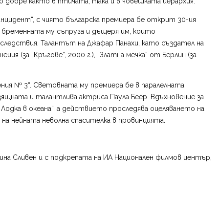
о добре както в птичата, така и в човешката йерархия.
 инцидент“, с чиято българска премиера бе открит 30-ия
, бременната му съпруга и дъщеря им, които
ледствия. Талантът на Джафар Панахи, като създател на
я (за „Кръгове“, 2000 г.), „Златна мечка“ от Берлин (за
ния № 3“. Световната му премиера бе в паралелната
зящната и талантлива актриса Паула Беер. Вдъхновение за
 Лодка в океана“, а действието проследява оцеляването на
на нейната неволна спасителка в провинцията.
на Сливен и с подкрепата на ИА Национален филмов център,