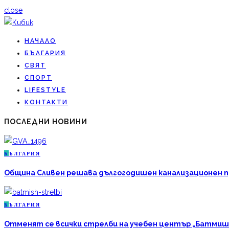
close
НАЧАЛО
БЪЛГАРИЯ
СВЯТ
СПОРТ
LIFESTYLE
КОНТАКТИ
ПОСЛЕДНИ НОВИНИ
Б
ЪЛГАРИЯ
Община Сливен решава дългогодишен канализационен про
Б
ЪЛГАРИЯ
Отменят се всички стрелби на учебен център „Батмиш