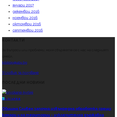
януари 2017
декември 2016
ноември 2016
октомври 2016
септември 2016
КОНТАКТИ
За въпроси или проблеми, моля свържете се с нас на следният
имейл.
kibikbg@abv.bg
Условия за ползване
ПОСЛЕДНИ НОВИНИ
Б
ЪЛГАРИЯ
Община Сливен започна извънредна обработка срещу
комари и на територии – изключителна държавна