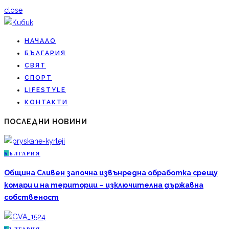
close
НАЧАЛО
БЪЛГАРИЯ
СВЯТ
СПОРТ
LIFESTYLE
КОНТАКТИ
ПОСЛЕДНИ НОВИНИ
Б
ЪЛГАРИЯ
Община Сливен започна извънредна обработка срещу
комари и на територии – изключителна държавна
собственост