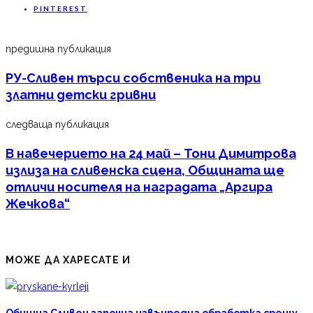
PINTEREST
предишна публикация
РУ-Сливен търси собственика на три
златни детски гривни
следваща публикация
В навечерието на 24 май – Тони Димитрова
излиза на сливенска сцена, Общината ще
отличи носителя на наградата „Аргира
Жечкова“
МОЖЕ ДА ХАРЕСАТЕ И
Община Сливен започна извънредна обработка срещу