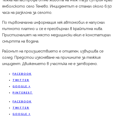
ямболското село Тенево. Инцидентът е станал около 6:50
часа на разклона за селото.
По първоначална информация лек автомобил е напуснал
пътното платно и се е преобърнал в крайпътна нива.
Пристигналият на място медицински екип е констатирал
смъртта на водача.
Районът на произшествието е отцепен, извършва се
оглед. Предстои изясняване на причините за тежкия
инцидент. Движението в участъка не е затворено.
FACEBOOK
TWITTER
GOOGLE +
PINTEREST
FACEBOOK
TWITTER
GOOGLE +