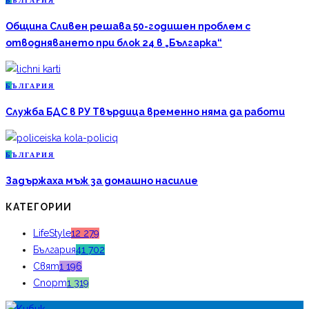
Б
ЪЛГАРИЯ
Община Сливен решава 50-годишен проблем с
отводняването при блок 24 в „Българка“
Б
ЪЛГАРИЯ
Служба БДС в РУ Твърдица временно няма да работи
Б
ЪЛГАРИЯ
Задържаха мъж за домашно насилие
КАТЕГОРИИ
LifeStyle
12 279
България
41 702
Свят
1 196
Спорт
1 319