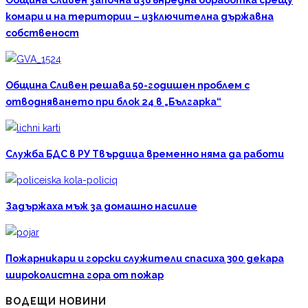
комари и на територии – изключителна държавна
собственост
Община Сливен решава 50-годишен проблем с
отводняването при блок 24 в „Българка“
Служба БДС в РУ Твърдица временно няма да работи
Задържаха мъж за домашно насилие
Пожарникари и горски служители спасиха 300 декара
широколистна гора от пожар
ВОДЕЩИ НОВИНИ