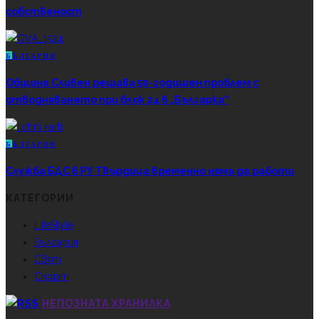
собственост
Б
ЪЛГАРИЯ
Община Сливен решава 50-годишен проблем с
отводняването при блок 24 в „Българка“
Б
ЪЛГАРИЯ
Служба БДС в РУ Твърдица временно няма да работи
КАТЕГОРИИ
LifeStyle
България
Свят
Спорт
НЕПОЗНАТА ХРАНИЛКА