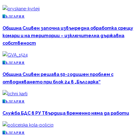
Б
ЪЛГАРИЯ
Община Сливен започна извънредна обработка срещу
комари и на територии – изключителна държавна
собственост
Б
ЪЛГАРИЯ
Община Сливен решава 50-годишен проблем с
отводняването при блок 24 в „Българка“
Б
ЪЛГАРИЯ
Служба БДС в РУ Твърдица временно няма да работи
Б
ЪЛГАРИЯ