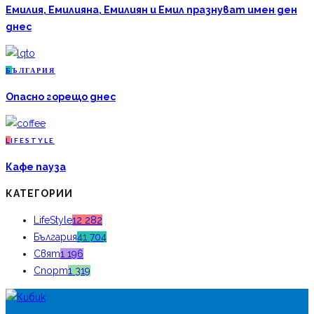
Емилия, Емилияна, Емилиян и Емил празнуват имен ден
днес
Б
ЪЛГАРИЯ
Опасно горещо днес
L
IFESTYLE
Кафе пауза
КАТЕГОРИИ
LifeStyle
12 282
България
41 704
Свят
1 196
Спорт
1 319