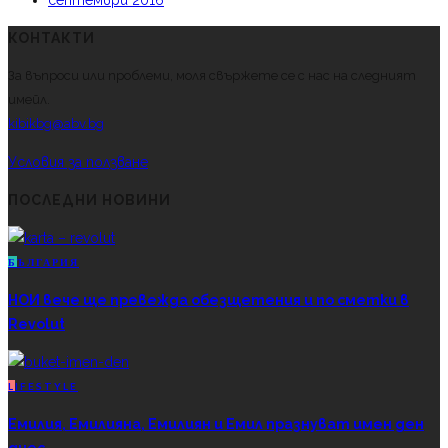
септември 2016
КОНТАКТИ
За въпроси или проблеми, моля свържете се с нас на следният
имейл.
kibikbg@abv.bg
Условия за ползване
ПОСЛЕДНИ НОВИНИ
Б
ЪЛГАРИЯ
НОИ вече ще превежда обезщетения и по сметки в
Revolut
L
IFESTYLE
Емилия, Емилияна, Емилиян и Емил празнуват имен ден