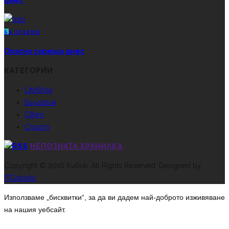
днес
Б
ЪЛГАРИЯ
Опасно горещо днес
КАТЕГОРИИ
LifeStyle
България
Свят
Спорт
НЕПОЗНАТА ХРАНИЛКА
Copyright © 2016 Кибик. All Rights Reserved. Designed by
ITGstudio
Използваме „бисквитки“, за да ви дадем най-доброто изживяване
на нашия уебсайт.