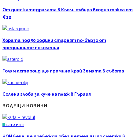
От днес катедралата в Кьолн събира входна такса от
€12
Хората под 50 години стареят по-бързо от
предишните поколения
Голям астероид ще премине край Земята в събота
Солени глоби за куче на плаж в Гърция
ВОДЕЩИ НОВИНИ
Б
ЪЛГАРИЯ
НОИ вече ще превежда обезщетения и по сметки в