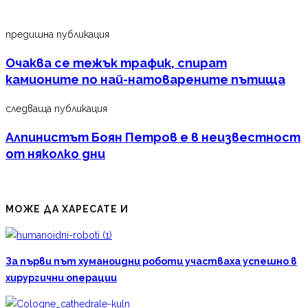
предишна публикация
Очаква се тежък трафик, спират
камионите по най-натоварените пътища
следваща публикация
Алпинистът Боян Петров е в неизвестност
от няколко дни
МОЖЕ ДА ХАРЕСАТЕ И
За първи път хуманоидни роботи участваха успешно в
хирургични операции