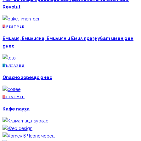
Revolut
L
IFESTYLE
Емилия, Емилияна, Емилиян и Емил празнуват имен ден
днес
Б
ЪЛГАРИЯ
Опасно горещо днес
L
IFESTYLE
Кафе пауза