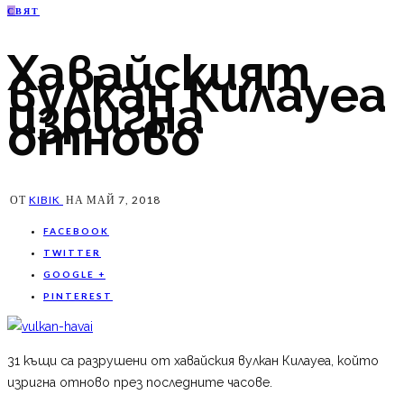
С
ВЯТ
Хавайският
вулкан Килауеа
изригна
отново
ОТ
KIBIK
НА
МАЙ 7, 2018
FACEBOOK
TWITTER
GOOGLE +
PINTEREST
31 къщи са разрушени от хавайския вулкан Килауеа, който
изригна отново през последните часове.