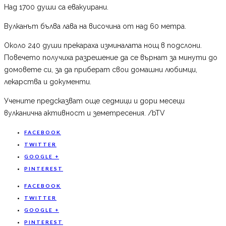
Над 1700 души са евакуирани.
Вулканът бълва лава на височина от над 60 метра.
Около 240 души прекараха изминалата нощ в подслони.
Повечето получиха разрешение да се върнат за минути до
домовете си, за да приберат свои домашни любимци,
лекарства и документи.
Учените предсказват още седмици и дори месеци
вулканична активност и земетресения. /bTV
FACEBOOK
TWITTER
GOOGLE +
PINTEREST
FACEBOOK
TWITTER
GOOGLE +
PINTEREST