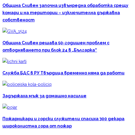
Община Сливен започна извънредна обработка срещу
комари и на територии – изключителна държавна
собственост
Община Сливен решава 50-годишен проблем с
отводняването при блок 24 в „Българка“
Служба БДС в РУ Твърдица временно няма да работи
Задържаха мъж за домашно насилие
Пожарникари и горски служители спасиха 300 декара
широколистна гора от пожар