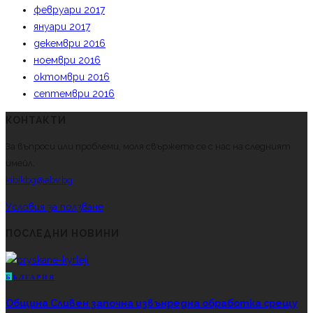
февруари 2017
януари 2017
декември 2016
ноември 2016
октомври 2016
септември 2016
КОНТАКТИ
За въпроси или проблеми, моля свържете се с нас на следният
имейл.
kibikbg@abv.bg
Условия за ползване
ПОСЛЕДНИ НОВИНИ
Б
ЪЛГАРИЯ
Община Сливен започна извънредна обработка срещу