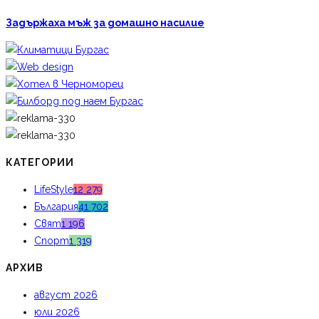
Задържаха мъж за домашно насилие
КАТЕГОРИИ
LifeStyle
12 279
България
41 702
Свят
1 196
Спорт
1 319
АРХИВ
август 2026
юли 2026