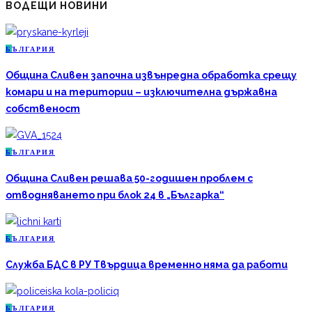
ВОДЕЩИ НОВИНИ
Б
ЪЛГАРИЯ
Община Сливен започна извънредна обработка срещу
комари и на територии – изключителна държавна
собственост
Б
ЪЛГАРИЯ
Община Сливен решава 50-годишен проблем с
отводняването при блок 24 в „Българка“
Б
ЪЛГАРИЯ
Служба БДС в РУ Твърдица временно няма да работи
Б
ЪЛГАРИЯ