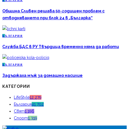
Б
ЪЛГАРИЯ
Община Сливен решава 50-годишен проблем с
отводняването при блок 24 в „Българка“
Б
ЪЛГАРИЯ
Служба БДС в РУ Твърдица временно няма да работи
Б
ЪЛГАРИЯ
Задържаха мъж за домашно насилие
КАТЕГОРИИ
LifeStyle
12 279
България
41 702
Свят
1 196
Спорт
1 319