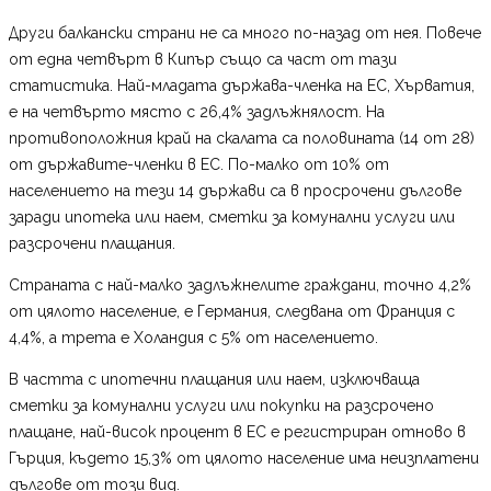
Други балкански страни не са много по-назад от нея. Повече
от една четвърт в Кипър също са част от тази
статистика. Най-младата държава-членка на ЕС, Хърватия,
е на четвърто място с 26,4% задлъжнялост. На
противоположния край на скалата са половината (14 от 28)
от държавите-членки в ЕС. По-малко от 10% от
населението на тези 14 държави са в просрочени дългове
заради ипотека или наем, сметки за комунални услуги или
разсрочени плащания.
Страната с най-малко задлъжнелите граждани, точно 4,2%
от цялото население, е Германия, следвана от Франция с
4,4%, а трета е Холандия с 5% от населението.
В частта с ипотечни плащания или наем, изключваща
сметки за комунални услуги или покупки на разсрочено
плащане, най-висок процент в ЕС е регистриран отново в
Гърция, където 15,3% от цялото население има неизплатени
дългове от този вид.