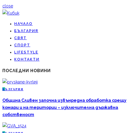
close
НАЧАЛО
БЪЛГАРИЯ
СВЯТ
СПОРТ
LIFESTYLE
КОНТАКТИ
ПОСЛЕДНИ НОВИНИ
Б
ЪЛГАРИЯ
Община Сливен започна извънредна обработка срещу
комари и на територии – изключителна държавна
собственост