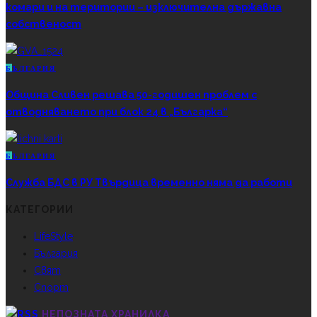
комари и на територии – изключителна държавна
собственост
Б
ЪЛГАРИЯ
Община Сливен решава 50-годишен проблем с
отводняването при блок 24 в „Българка“
Б
ЪЛГАРИЯ
Служба БДС в РУ Твърдица временно няма да работи
КАТЕГОРИИ
LifeStyle
България
Свят
Спорт
НЕПОЗНАТА ХРАНИЛКА