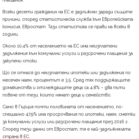
Всеки десети гражданин на ЕС е задлъжнял заради същите
причини, според статистическа служба към Европейската
комисия, Евростат. Тази статистика се прави на всеки 8
години.
Около 10,4% от населението на ЕС има неизплатени
задължения към комунални услуги и разсрочени плащания за
закупени стоки.
Що се отнася до неизплатени ипотеки или задължения по
месечен наем, процентът е 3,5. Сред тях поддържащите
домакинства и отглеждащите деца са 4,8% – два пъти
повече от тези, които нямат деца и семейство.
Само в Гърция почти половината от населението, по-
специално 47,9% има просрочвания по ипотеки, наем, сметки
за комунални услуги или разсрочени плащания през 2016 г.
Според тези данни от Евростат, тя е най-задлъжнялата
страна в ЕС.