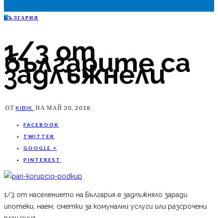
Б
ЪЛГАРИЯ
1/3 от
българите са
задлъжнели
ОТ
KIBIK
НА
МАЙ 30, 2018
FACEBOOK
TWITTER
GOOGLE +
PINTEREST
1/3 от населението на България е задлъжняло заради
ипотеки, наем, сметки за комунални услуги или разсрочени
плащания.