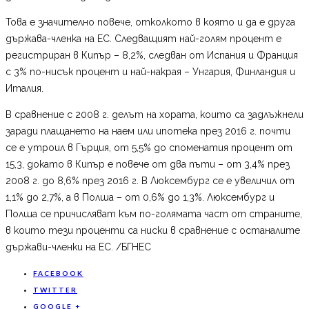
Това е значително повече, отколкото в която и да е друга
държава-членка на ЕС. Следващият най-голям процент е
регистриран в Кипър – 8,2%, следван от Испания и Франция
с 3% по-нисък процент и най-накрая – Унгария, Финландия и
Италия.
В сравнение с 2008 г. делът на хората, които са задлъжнели
заради плащането на наем или ипотека през 2016 г. почти
се е утроил в Гърция, от 5,5% до споменатия процент от
15,3, докато в Кипър е повече от два пъти – от 3,4% през
2008 г. до 8,6% през 2016 г. В Люксембург се е увеличил от
1,1% до 2,7%, а в Полша – от 0,6% до 1,3%. Люксембург и
Полша се причисляват към по-голямата част от страните,
в които тези проценти са ниски в сравнение с останалите
държави-членки на ЕС. /БГНЕС
FACEBOOK
TWITTER
GOOGLE +