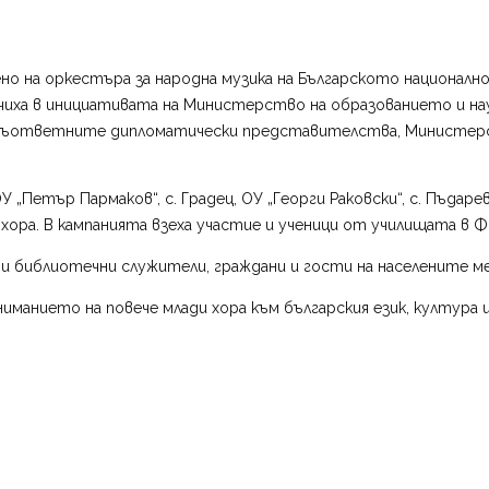
но на оркестъра за народна музика на Българското национално 
чиха в инициативата на Министерство на образованието и наук
ответните дипломатически представителства, Министерств
ОУ „Петър Пармаков“, с. Градец, ОУ „Георги Раковски“, с. Пъда
 хора. В кампанията взеха участие и ученици от училищата в Ф
и и библиотечни служители, граждани и гости на населените 
ниманието на повече млади хора към българския език, култура