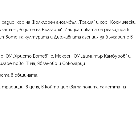
радио, хор на Фолклорен ансамбъл „Тракия“ и хор „Космически
ата – „Розите на България“. Инициативата се реализира в
ото на културата и Държавната агенция за българите в
рево, ОУ „Христо Ботев“, с. Мокрен, ОУ „Димитър Камбуров“ и
иларетово, Тича, Ябланово и Соколарци.
места в общината.
 и традиции, в деня, в който църквата почита паметта на