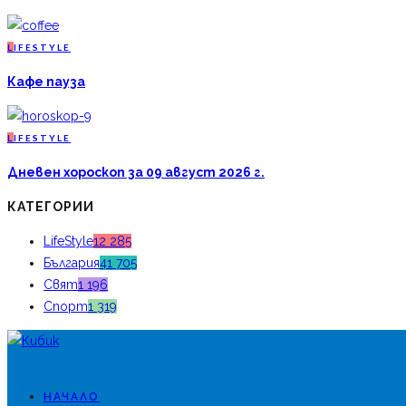
L
IFESTYLE
Кафе пауза
L
IFESTYLE
Дневен хороскоп за 09 август 2026 г.
КАТЕГОРИИ
LifeStyle
12 285
България
41 705
Свят
1 196
Спорт
1 319
НАЧАЛО