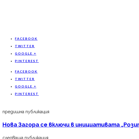
FACEBOOK
TWITTER
GOOGLE +
PINTEREST
FACEBOOK
TWITTER
GOOGLE +
PINTEREST
предишна публикация
Нова Загора се включи в инициативата „Рози
следваща публикация