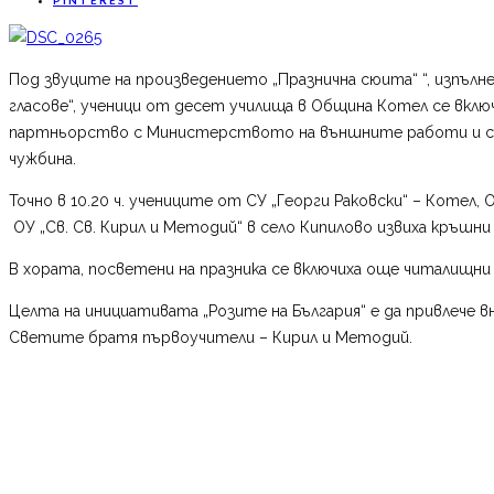
Под звуците на произведението „Празнична сюита“ “, изпълне
гласове“, ученици от десет училища в Община Котел се вклю
партньорство с Министерството на външните работи и съ
чужбина.
Точно в 10.20 ч. учениците от СУ „Георги Раковски“ – Котел, 
ОУ „Св. Св. Кирил и Методий“ в село Кипилово извиха кръшни
В хората, посветени на празника се включиха още читалищн
Целта на инициативата „Розите на България“ е да привлече в
Светите братя първоучители – Кирил и Методий.