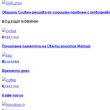
Община Сливен решава 50-годишен проблем с отводняван
ВОДЕЩИ НОВИНИ
L
IFESTYLE
Почитаме паметта на Свети апостол Матий
Б
ЪЛГАРИЯ
Времето днес
L
IFESTYLE
Кафе пауза