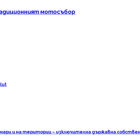
традиционният мотосъбор
lut
омари и на територии – изключителна държавна собстве