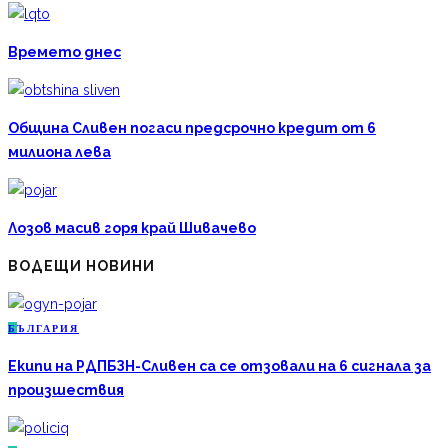
Времето днес
Община Сливен погаси предсрочно кредит от 6
милиона лева
Лозов масив горя край Шивачево
ВОДЕЩИ НОВИНИ
Б
ЪЛГАРИЯ
Екипи на РДПБЗН-Сливен са се отзовали на 6 сигнала за
произшествия