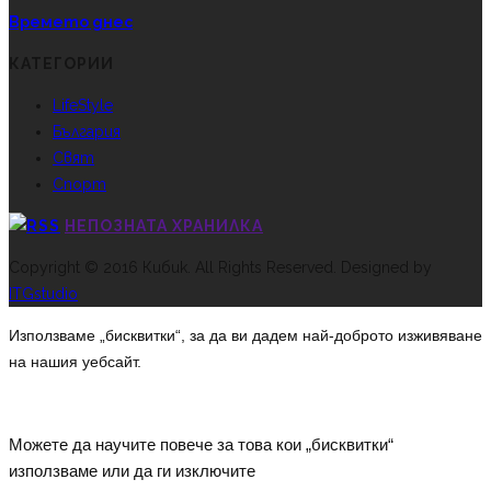
Времето днес
КАТЕГОРИИ
LifeStyle
България
Свят
Спорт
НЕПОЗНАТА ХРАНИЛКА
Copyright © 2016 Кибик. All Rights Reserved. Designed by
ITGstudio
Използваме „бисквитки“, за да ви дадем най-доброто изживяване
на нашия уебсайт.
Можете да научите повече за това кои „бисквитки“
използваме или да ги изключите