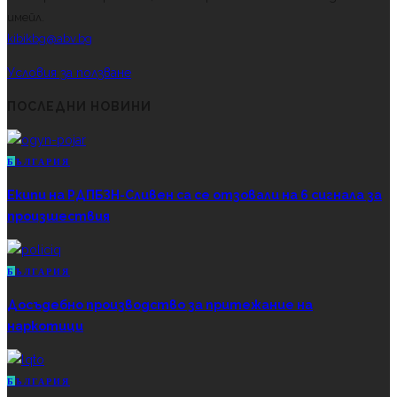
имейл.
kibikbg@abv.bg
Условия за ползване
ПОСЛЕДНИ НОВИНИ
Б
ЪЛГАРИЯ
Екипи на РДПБЗН-Сливен са се отзовали на 6 сигнала за
произшествия
Б
ЪЛГАРИЯ
Досъдебно производство за притежание на
наркотици
Б
ЪЛГАРИЯ