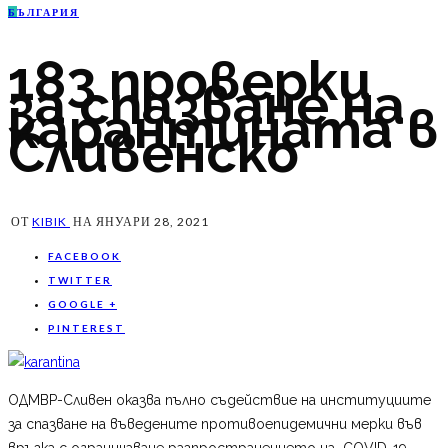
Б
ЪЛГАРИЯ
183 проверки
за спазване на
карантината в
Сливенско
ОТ
KIBIK
НА
ЯНУАРИ 28, 2021
FACEBOOK
TWITTER
GOOGLE +
PINTEREST
ОДМВР-Сливен оказва пълно съдействие на институциите
за спазване на въведените противоепидемични мерки във
връзка с ограничаване разпространението на COVID-19.