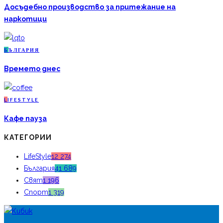
Досъдебно производство за притежание на
наркотици
Б
ЪЛГАРИЯ
Времето днес
L
IFESTYLE
Кафе пауза
КАТЕГОРИИ
LifeStyle
12 274
България
41 689
Свят
1 196
Спорт
1 319