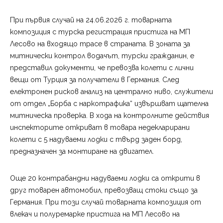
При първия случай на 24.06.2026 г. товарната
композиция с турска регистрация пристига на МП
Лесово на входящо трасе в страната. В зоната за
митнически контрол водачът, турски гражданин, е
представил документи, че превозва колети с лични
вещи от Турция за получатели в Германия. След
електронен рисков анализ на централно ниво, служители
от отдел „Борба с наркотрафика“ извършват щателна
митническа проверка. В хода на контролните действия
инспекторите откриват в товара недекларирани
колети с 5 надуваеми лодки с твърд заден борд,
предназначен за монтиране на двигател.
Още 20 контрабандни надуваеми лодки са открити в
друг товарен автомобил, превозващ стоки също за
Германия. При този случай товарната композиция от
влекач и полуремарке пристига на МП Лесово на