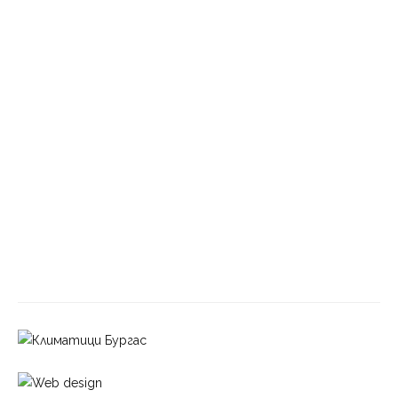
изключителна държавна собственост
Б
ЪЛГАРИЯ
Община Сливен решава 50-годишен проблем
с отводняването при блок 24 в „Българка“
Б
ЪЛГАРИЯ
Служба БДС в РУ Твърдица временно няма да
работи
Б
ЪЛГАРИЯ
Задържаха мъж за домашно насилие