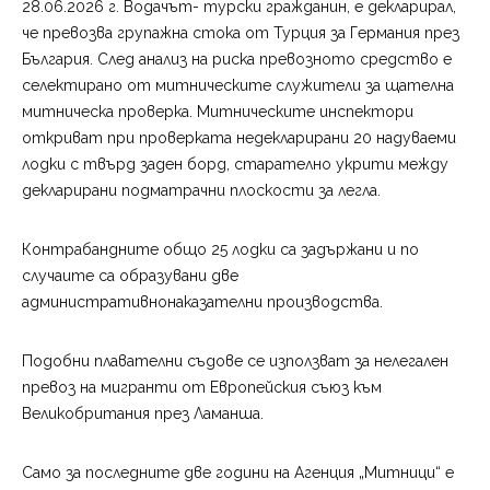
28.06.2026 г. Водачът- турски гражданин, е декларирал,
че превозва групажна стока от Турция за Германия през
България. След анализ на риска превозното средство е
селектирано от митническите служители за щателна
митническа проверка. Митническите инспектори
откриват при проверката недекларирани 20 надуваеми
лодки с твърд заден борд, старателно укрити между
декларирани подматрачни плоскости за легла.
Контрабандните общо 25 лодки са задържани и по
случаите са образувани две
административнонаказателни производства.
Подобни плавателни съдове се използват за нелегален
превоз на мигранти от Европейския съюз към
Великобритания през Ламанша.
Само за последните две години на Агенция „Митници“ е