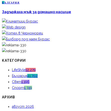
Б
ЪЛГАРИЯ
Задържаха мъж за домашно насилие
КАТЕГОРИИ
LifeStyle
12 279
България
41 702
Свят
1 196
Спорт
1 319
АРХИВ
август 2026