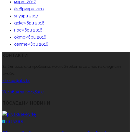
март 2017
февруари 2017
януари 2017
декември 2016
ноември 2016
октомври 2016
септември 2016
КОНТАКТИ
За въпроси или проблеми, моля свържете се с нас на следният
имейл.
kibikbg@abv.bg
Условия за ползване
ПОСЛЕДНИ НОВИНИ
Б
ЪЛГАРИЯ