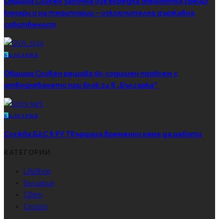
Община Сливен започна извънредна обработка срещу
комари и на територии – изключителна държавна
собственост
Б
ЪЛГАРИЯ
Община Сливен решава 50-годишен проблем с
отводняването при блок 24 в „Българка“
Б
ЪЛГАРИЯ
Служба БДС в РУ Твърдица временно няма да работи
КАТЕГОРИИ
LifeStyle
България
Свят
Спорт