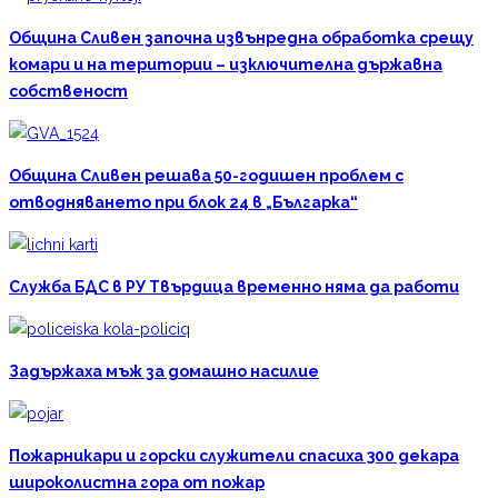
Община Сливен започна извънредна обработка срещу
комари и на територии – изключителна държавна
собственост
Община Сливен решава 50-годишен проблем с
отводняването при блок 24 в „Българка“
Служба БДС в РУ Твърдица временно няма да работи
Задържаха мъж за домашно насилие
Пожарникари и горски служители спасиха 300 декара
широколистна гора от пожар