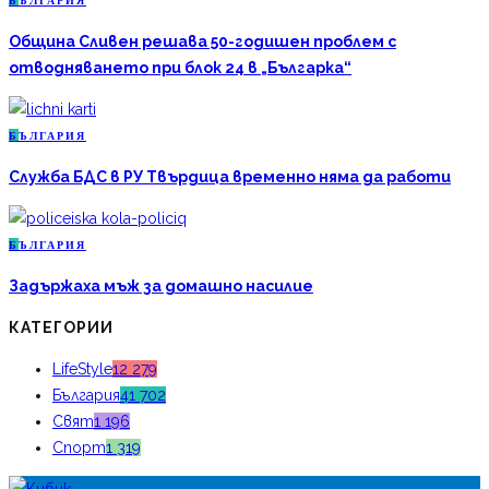
Б
ЪЛГАРИЯ
Община Сливен решава 50-годишен проблем с
отводняването при блок 24 в „Българка“
Б
ЪЛГАРИЯ
Служба БДС в РУ Твърдица временно няма да работи
Б
ЪЛГАРИЯ
Задържаха мъж за домашно насилие
КАТЕГОРИИ
LifeStyle
12 279
България
41 702
Свят
1 196
Спорт
1 319