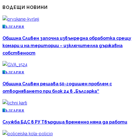
ВОДЕЩИ НОВИНИ
Б
ЪЛГАРИЯ
Община Сливен започна извънредна обработка срещу
комари и на територии – изключителна държавна
собственост
Б
ЪЛГАРИЯ
Община Сливен решава 50-годишен проблем с
отводняването при блок 24 в „Българка“
Б
ЪЛГАРИЯ
Служба БДС в РУ Твърдица временно няма да работи