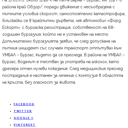
района край Обзор/, поради движение с несъобразена с
пътните условия скорост, самостоятелно катастрофира,
блъскайки се в крайпътни дървета, лек автомобил «Форд
Ескорт», с бургаска регистрация, собственост на 68-
годишен бургазлия, който не е установен на място.
Допълнително бургазлията заявил, че след допускане на
пътния инцидент със случаен транспорт отпътувал към
УМБАЛ – Бургас, където да се прегледа. В района на УМБАЛ –
Бургас, водачът е тестван за употреба на алкохол, като
дрегера отчел нулеви показания. След медицинския преглед
пострадалия е настанен за лечение с контузия в областта
на кръста, без опасност за живота.
FACEBOOK
TWITTER
GOOGLE +
PINTEREST