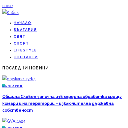
close
НАЧАЛО
БЪЛГАРИЯ
СВЯТ
СПОРТ
LIFESTYLE
КОНТАКТИ
ПОСЛЕДНИ НОВИНИ
Б
ЪЛГАРИЯ
Община Сливен започна извънредна обработка срещу
комари и на територии – изключителна държавна
собственост