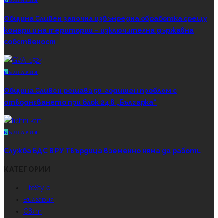
Б
ЪЛГАРИЯ
Община Сливен започна извънредна обработка срещу
комари и на територии – изключителна държавна
собственост
Б
ЪЛГАРИЯ
Община Сливен решава 50-годишен проблем с
отводняването при блок 24 в „Българка“
Б
ЪЛГАРИЯ
Служба БДС в РУ Твърдица временно няма да работи
КАТЕГОРИИ
LifeStyle
България
Свят