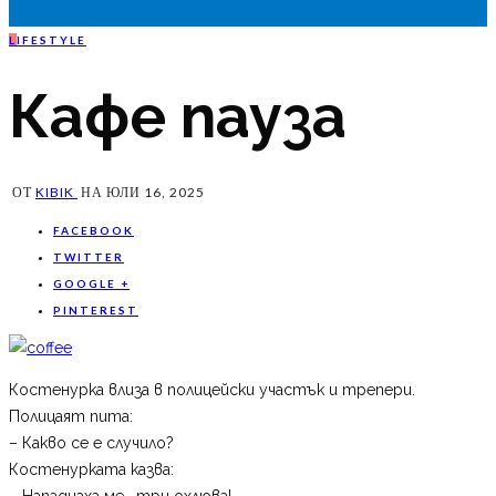
L
IFESTYLE
Кафе пауза
ОТ
KIBIK
НА
ЮЛИ 16, 2025
FACEBOOK
TWITTER
GOOGLE +
PINTEREST
Костенурка влиза в полицейски участък и трепери.
Полицаят пита:
– Какво се е случило?
Костенурката казва:
– Нападнаха ме… три охлюва!