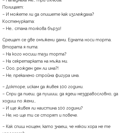
Полицаят:
– И можете ли да опишете как изглеждаха?
Костенурката:
– Не… стана толкова бързо!
Срещат се две омъжени дами. Едната носи торта.
Втората я пита:
– На кого носиш тази торта?
– На секретарката на мъжа ми.
– Ооо, рожден ден ли има?!
– Не, прекалено стройна фигура има.
– Докторе, искам да живея 100 години.
– Спри да пиеш, да пушиш, да ядеш нездравословно, да
ходиш по жени…
– И ще живея ли наистина 100 години?
– Не, но ще ти се сторят и повече.
– Как спиш нощем, като знаеш, че някои хора не те