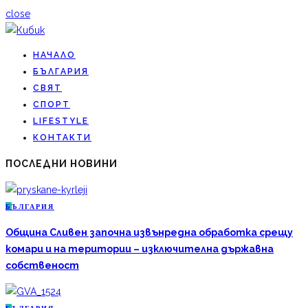
close
НАЧАЛО
БЪЛГАРИЯ
СВЯТ
СПОРТ
LIFESTYLE
КОНТАКТИ
ПОСЛЕДНИ НОВИНИ
Б
ЪЛГАРИЯ
Община Сливен започна извънредна обработка срещу
комари и на територии – изключителна държавна
собственост