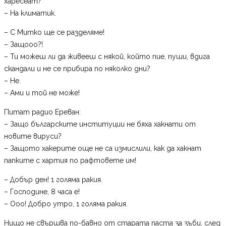
харесеат?
– На климатик.
– С Митко ще се разделяме!
– Защооо?!
– Ти можеш ли да живееш с някой, който пие, пуши, вдига
скандали и не се прибира по няколко дни?
– Не.
– Ами и той не може!
Питат радио Ереван:
– Защо българските институции не бяха хакнати от
новите вируси?
– Защото хакерите още не са измислили, как да хакнат
папките с хартия по рафтовете им!
– Добър ден! 1 голяма ракия.
– Господине, 8 часа е!
– Ооо! Добро утро, 1 голяма ракия.
Нищо не свършва по-бавно от старата паста за зъби, след