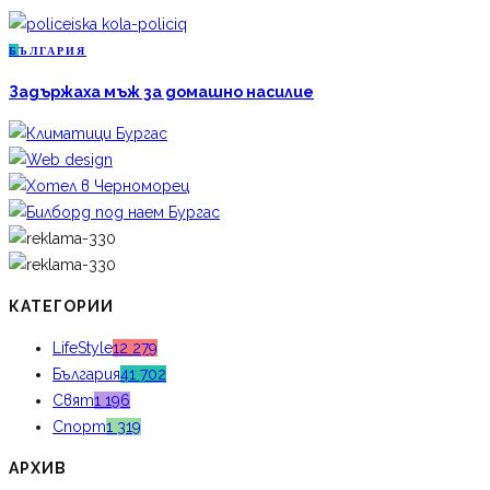
Б
ЪЛГАРИЯ
Задържаха мъж за домашно насилие
КАТЕГОРИИ
LifeStyle
12 279
България
41 702
Свят
1 196
Спорт
1 319
АРХИВ