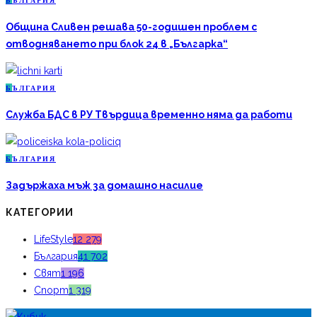
Б
ЪЛГАРИЯ
Община Сливен решава 50-годишен проблем с
отводняването при блок 24 в „Българка“
Б
ЪЛГАРИЯ
Служба БДС в РУ Твърдица временно няма да работи
Б
ЪЛГАРИЯ
Задържаха мъж за домашно насилие
КАТЕГОРИИ
LifeStyle
12 279
България
41 702
Свят
1 196
Спорт
1 319