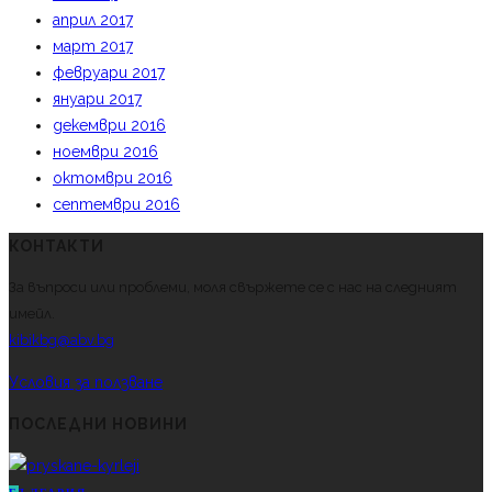
април 2017
март 2017
февруари 2017
януари 2017
декември 2016
ноември 2016
октомври 2016
септември 2016
КОНТАКТИ
За въпроси или проблеми, моля свържете се с нас на следният
имейл.
kibikbg@abv.bg
Условия за ползване
ПОСЛЕДНИ НОВИНИ