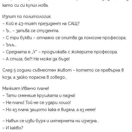
като си си купил нова.
Изпит по политология.
– Кой е 43-тият президент на САЩ?
– Ъ… – запъва се студента.
– С три букви – отчаяно се опитва да помогне професора.
– Ъъъ…
– Средната е „У“ – продължава с жокерите професора.
– А стига, бе?! Не може да бъде!
След 5 години съвместен живот – котето се превърна в
коза, а зайко порасна в говедо…
Малкият Иванчо плаче!
– Тати сменяше крушката и падна!
– Не плачи! Той не се удари лошо!
– Но аз плача защото кака е видяла, а аз неее!
– Навън се изви буря и интернета ни изчезна…
– И какво?