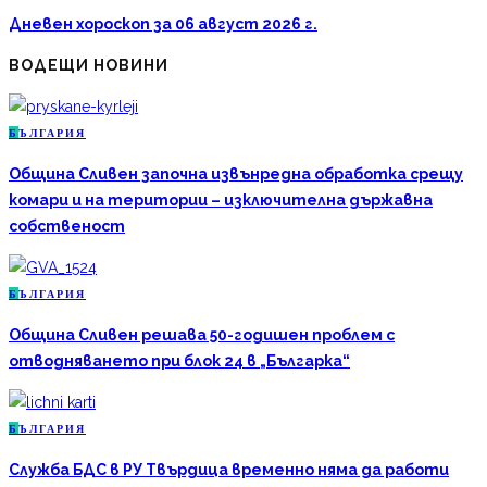
Дневен хороскоп за 06 август 2026 г.
ВОДЕЩИ НОВИНИ
Б
ЪЛГАРИЯ
Община Сливен започна извънредна обработка срещу
комари и на територии – изключителна държавна
собственост
Б
ЪЛГАРИЯ
Община Сливен решава 50-годишен проблем с
отводняването при блок 24 в „Българка“
Б
ЪЛГАРИЯ
Служба БДС в РУ Твърдица временно няма да работи