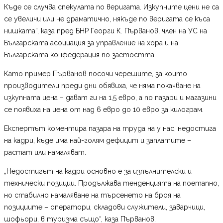
Къде се случва спекулата по веригата. Изкупните цени не са
се увеличи или не драматично, някъде по веригата се къса
нишката“, каза пред БНР Георги К. Първанов, член на УС на
Българската асоциация за управление на хора и на
Българската конфедерация по заетостта.
Като пример Първанов посочи черешите, за които
производители преди дни обявиха, че няма покачване на
изкупната цена – дават ги на 1,5 евро, а по пазари и магазини
се появиха на цена от над 6 евро до 10 евро за килограм.
Експертът коментира пазара на труда на у нас, недостига
на кадри, къде има най-голям дефицит и заплатите –
растат или намаляват.
„Недостигът на кадри основно е за изпълнителски и
технически позиции. Продължава тенденцията на поетапно,
но стабилно намаляване на търсенето на броя на
позициите – оператори, складови служители, заварчици,
шофьори, в туризма също“, каза Първанов.