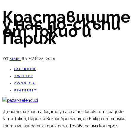
Краставиците
у нас по-скъпи
от Токио и
Париж
ОТ
KIBIK
НА
МАЙ 28, 2026
FACEBOOK
TWITTER
GOOGLE +
PINTEREST
„Цените на краставиците у нас са по-високи от градове
като Токио, Париж и Великобритания, се вижда от снимки,
които ми изпратиха приятели. Трябва да има контрол.