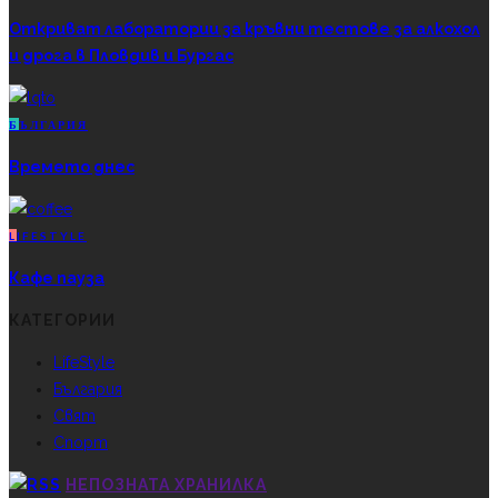
Откриват лаборатории за кръвни тестове за алкохол
и дрога в Пловдив и Бургас
Б
ЪЛГАРИЯ
Времето днес
L
IFESTYLE
Кафе пауза
КАТЕГОРИИ
LifeStyle
България
Свят
Спорт
НЕПОЗНАТА ХРАНИЛКА