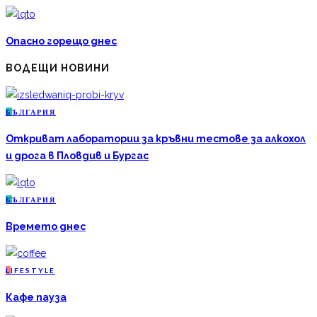
Опасно горещо днес
ВОДЕЩИ НОВИНИ
Б
ЪЛГАРИЯ
Откриват лаборатории за кръвни тестове за алкохол
и дрога в Пловдив и Бургас
Б
ЪЛГАРИЯ
Времето днес
L
IFESTYLE
Кафе пауза