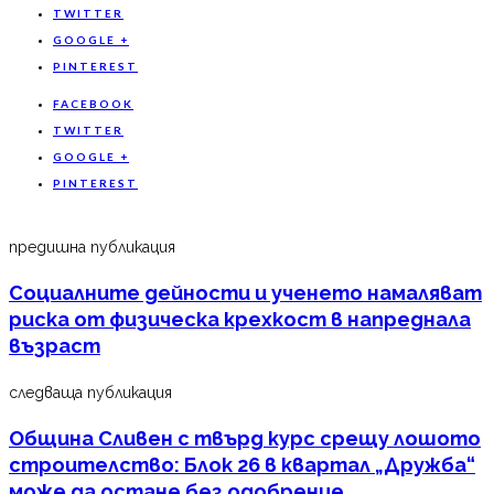
TWITTER
GOOGLE +
PINTEREST
FACEBOOK
TWITTER
GOOGLE +
PINTEREST
предишна публикация
Социалните дейности и ученето намаляват
риска от физическа крехкост в напреднала
възраст
следваща публикация
Община Сливен с твърд курс срещу лошото
строителство: Блок 26 в квартал „Дружба“
може да остане без одобрение