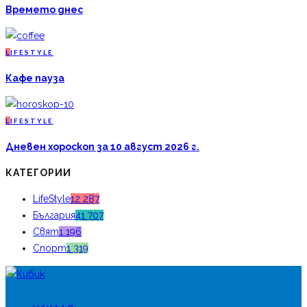
Времето днес
L
IFESTYLE
Кафе пауза
L
IFESTYLE
Дневен хороскоп за 10 август 2026 г.
КАТЕГОРИИ
LifeStyle
12 287
България
41 707
Свят
1 196
Спорт
1 319