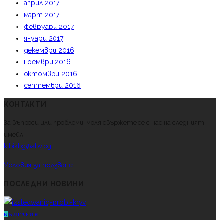
април 2017
март 2017
февруари 2017
януари 2017
декември 2016
ноември 2016
октомври 2016
септември 2016
КОНТАКТИ
За въпроси или проблеми, моля свържете се с нас на следният
имейл.
kibikbg@abv.bg
Условия за ползване
ПОСЛЕДНИ НОВИНИ
Б
ЪЛГАРИЯ