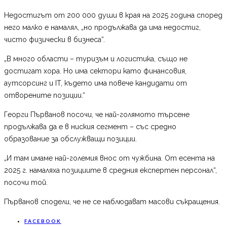
Недостигът от 200 000 души в края на 2025 година според
него малко е намалял, „но продължава да има недостиг,
чисто физически в бизнеса“.
„В много области – туризъм и логистика, също не
достигат хора. Но има сектори като финансовия,
аутсорсинг и IT, където има повече кандидати от
отворените позиции.“
Георги Първанов посочи, че най-голямото търсене
продължава да е в ниския сегмент – със средно
образование за обслужващи позиции.
„И там имаме най-големия внос от чужбина. От есента на
2025 г. намаляха позициите в средния експертен персонал“,
посочи той.
Първанов сподели, че не се наблюдават масови съкращения.
FACEBOOK