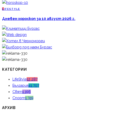
L
IFESTYLE
Дневен хороскоп за 10 август 2026 г.
КАТЕГОРИИ
LifeStyle
12 287
България
41 707
Свят
1 196
Спорт
1 319
АРХИВ