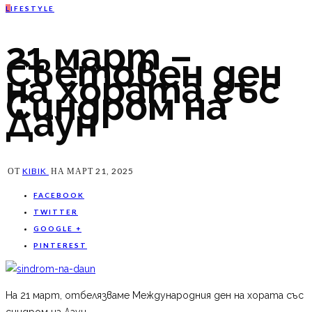
L
IFESTYLE
21 март –
Световен ден
на хората със
Синдром на
Даун
ОТ
KIBIK
НА
МАРТ 21, 2025
FACEBOOK
TWITTER
GOOGLE +
PINTEREST
На 21 март, отбелязваме Международния ден на хората със
синдром на Даун.