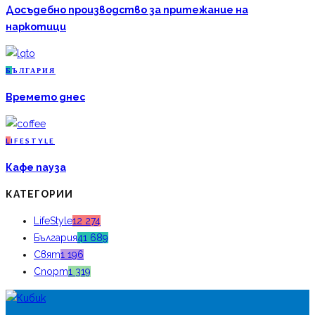
Досъдебно производство за притежание на
наркотици
Б
ЪЛГАРИЯ
Времето днес
L
IFESTYLE
Кафе пауза
КАТЕГОРИИ
LifeStyle
12 274
България
41 689
Свят
1 196
Спорт
1 319