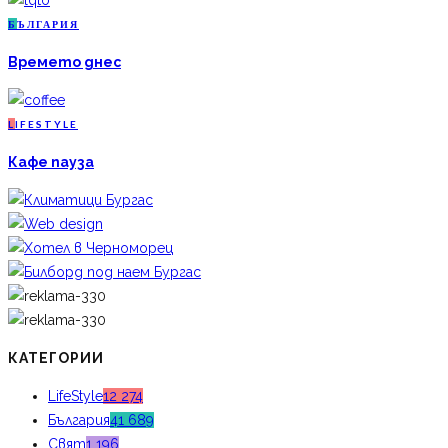
Б
ЪЛГАРИЯ
Времето днес
L
IFESTYLE
Кафе пауза
КАТЕГОРИИ
LifeStyle
12 274
България
41 689
Свят
1 196