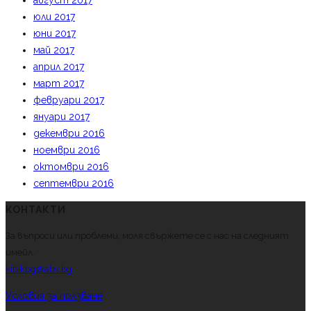
август 2017
юли 2017
юни 2017
май 2017
април 2017
март 2017
февруари 2017
януари 2017
декември 2016
ноември 2016
октомври 2016
септември 2016
КОНТАКТИ
За въпроси или проблеми, моля свържете се с нас на следният
имейл.
kibikbg@abv.bg
Условия за ползване