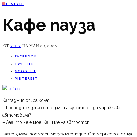
L
IFESTYLE
Кафе пауза
ОТ
KIBIK
НА
МАЙ 20, 2026
FACEBOOK
TWITTER
GOOGLE +
PINTEREST
Катаджия спира кола:
– Господине, защо сте дали на кучето си да управлява
автомобила?
– Ааа, то не е мое. Качи ме на автостоп.
Багер закача последен модел мерцедес. От мерцедеса слиза