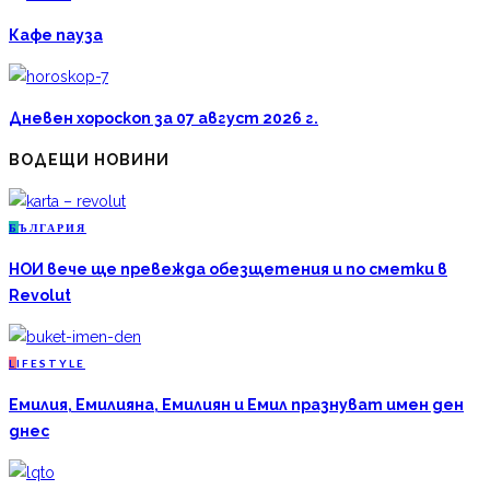
Кафе пауза
Дневен хороскоп за 07 август 2026 г.
ВОДЕЩИ НОВИНИ
Б
ЪЛГАРИЯ
НОИ вече ще превежда обезщетения и по сметки в
Revolut
L
IFESTYLE
Емилия, Емилияна, Емилиян и Емил празнуват имен ден
днес