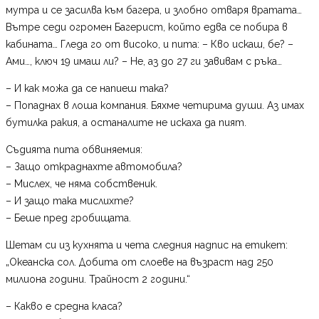
мутра и се засилва към багера, и злобно отваря вратата…
Вътре седи огромен Багерист, който едва се побира в
кабината… Гледа го от високо, и пита: – Кво искаш, бе? –
Ами…, ключ 19 имаш ли? – Не, аз до 27 ги завивам с ръка…
– И как можа да се напиеш така?
– Попаднах в лоша компания. Бяхме четирима души. Аз имах
бутилка ракия, а останалите не искаха да пият.
Съдията пита обвиняемия:
– Защо откраднахте автомобила?
– Мислех, че няма собственик.
– И защо така мислихте?
– Беше пред гробищата.
Шетам си из кухнята и чета следния надпис на етикет:
„Океанска сол. Добита от слоеве на възраст над 250
милиона години. Трайност 2 години.“
– Какво е средна класа?