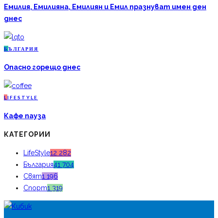
Емилия, Емилияна, Емилиян и Емил празнуват имен ден
днес
Б
ЪЛГАРИЯ
Опасно горещо днес
L
IFESTYLE
Кафе пауза
КАТЕГОРИИ
LifeStyle
12 282
България
41 704
Свят
1 196
Спорт
1 319