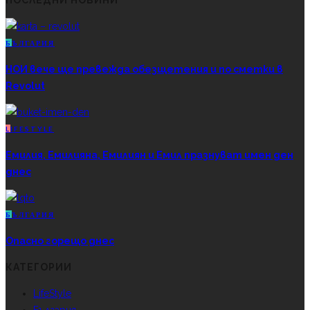
ПОСЛЕДНИ НОВИНИ
Б
ЪЛГАРИЯ
НОИ вече ще превежда обезщетения и по сметки в
Revolut
L
IFESTYLE
Емилия, Емилияна, Емилиян и Емил празнуват имен ден
днес
Б
ЪЛГАРИЯ
Опасно горещо днес
КАТЕГОРИИ
LifeStyle