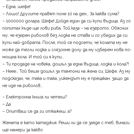
– Една, шефе!
– Лошо! Другите правят поне 10 на ден… За каква сума?
– 1000000 долара, Шефе! Дойде един да си купи въдица. Аз го
попитах къде ще лови риба. Той каза – на езерото. Обясних
му, че езерен риболов без лодка не става и го убедих да си
купи най-добрата. После, той се подсети, че колата му не
може да тегли лодка и слязохме долу да му изберем нова по-
мощна кола. И той си я купи…
– Ти продаде на човека, дошъл за една въдица, лодка и кола?!
– Неее… Той беше дошъл за тампони на жена си, Шефе. Аз му
подсказах, че, така и така, уикендът му е прецакан, защо да
не иде на риболов…
– Електронна книга ли четеш?
– Да.
– Опитваш се да ги откажеш, а?
Жената е като катаджия. Реши ли да се заяде с теб, винаги
ще намери за какво.