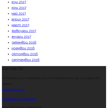
юли 2017
юни 2017
май 2017
април 2017
март 2017
февруари 2017
януари 2017
декември 2016
ноември 2016
октомври 2016
септември 2016
КОНТАКТИ
За въпроси или проблеми, моля свържете се с нас на следният
имейл.
kibikbg@abv.bg
Условия за ползване