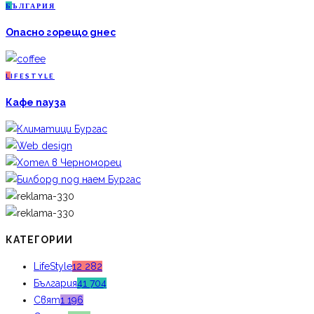
Б
ЪЛГАРИЯ
Опасно горещо днес
L
IFESTYLE
Кафе пауза
КАТЕГОРИИ
LifeStyle
12 282
България
41 704
Свят
1 196