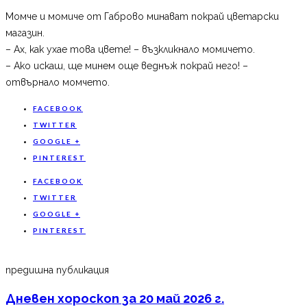
Момче и момиче от Габрово минават покрай цветарски
магазин.
– Ах, как ухае това цвете! – възкликнало момичето.
– Ако искаш, ще минем още веднъж покрай него! –
отвърнало момчето.
FACEBOOK
TWITTER
GOOGLE +
PINTEREST
FACEBOOK
TWITTER
GOOGLE +
PINTEREST
предишна публикация
Дневен хороскоп за 20 май 2026 г.