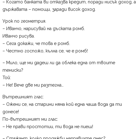
– Когато банката ви отказва кредит, поради нисък доход, а
държавата – помощи, заради висок доход.
Урок по геометрия.
– Иванчо, нарисувай на дъската ромб.
Иванчо рисува.
– Сега докажи, че това е ромб.
– Честно госпожо, кълна се, че е ромб!
– Мило, ще ми дадеш ли да облека една от твоите
тениски?
Той:
– Не! Вече две ми разтегна…
Вътрешният глас:
– Ожени се, на старини няма кой една чаша вода да ти
донесе!
По-вътрешният ми глас:
– Не прави простотии, ти вода не пиеш!
– Стажант, колко продажби направихте днес?